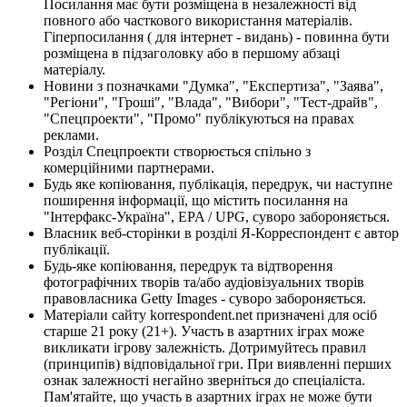
Посилання має бути розміщена в незалежності від
повного або часткового використання матеріалів.
Гіперпосилання ( для інтернет - видань) - повинна бути
розміщена в підзаголовку або в першому абзаці
матеріалу.
Новини з позначками "Думка", "Експертиза", "Заява",
"Регіони", "Гроші", "Влада", "Вибори", "Тест-драйв",
"Спецпроекти", "Промо" публікуються на правах
реклами.
Розділ Спецпроекти створюється спільно з
комерційними партнерами.
Будь яке копіювання, публікація, передрук, чи наступне
поширення інформації, що містить посилання на
"Інтерфакс-Україна", EPA / UPG, суворо забороняється.
Власник веб-сторінки в розділі Я-Корреспондент є автор
публікації.
Будь-яке копіювання, передрук та відтворення
фотографічних творів та/або аудіовізуальних творів
правовласника Getty Images - суворо забороняється.
Матеріали сайту korrespondent.net призначені для осіб
старше 21 року (21+). Участь в азартних іграх може
викликати ігрову залежність. Дотримуйтесь правил
(принципів) відповідальної гри. При виявленні перших
ознак залежності негайно зверніться до спеціаліста.
Пам'ятайте, що участь в азартних іграх не може бути