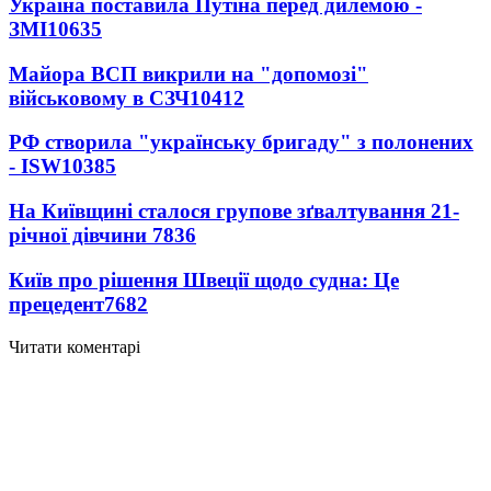
Україна поставила Путіна перед дилемою -
ЗМІ
10635
Майора ВСП викрили на "допомозі"
військовому в СЗЧ
10412
РФ створила "українську бригаду" з полонених
- ISW
10385
На Київщині сталося групове зґвалтування 21-
річної дівчини
7836
Київ про рішення Швеції щодо судна: Це
прецедент
7682
Читати коментарі