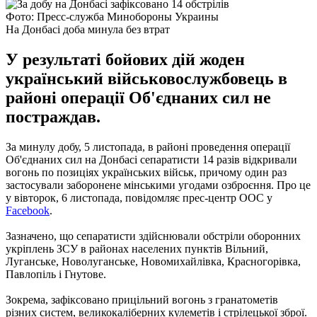
Фото: Пресс-служба Минобороны Украины
На Донбасі доба минула без втрат
У результаті бойових дій жоден
український військовослужбовець в
районі операції Об'єднаних сил не
постраждав.
За минулу добу, 5 листопада, в районі проведення операції
Об'єднаних сил на Донбасі сепаратисти 14 разів відкривали
вогонь по позиціях українських військ, причому один раз
застосували заборонене мінськими угодами озброєння. Про це
у вівторок, 6 листопада, повідомляє прес-центр ООС у
Facebook
.
Зазначено, що сепаратисти здійснювали обстріли оборонних
укріплень ЗСУ в районах населених пунктів Вільний,
Луганське, Новолуганське, Новомихайлівка, Красногорівка,
Павлопіль і Гнутове.
Зокрема, зафіксовано прицільний вогонь з гранатометів
різних систем, великокаліберних кулеметів і стрілецької зброї.