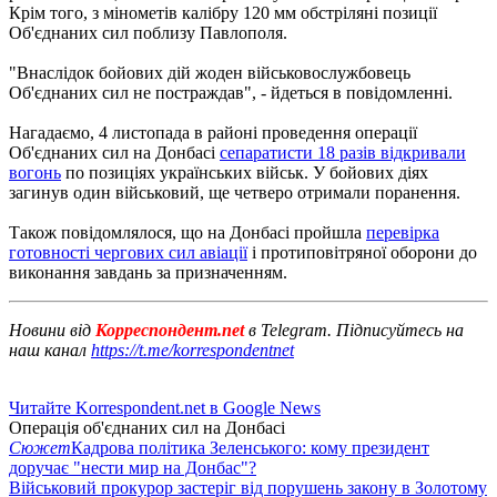
Крім того, з мінометів калібру 120 мм обстріляні позиції
Об'єднаних сил поблизу Павлополя.
"Внаслідок бойових дій жоден військовослужбовець
Об'єднаних сил не постраждав", - йдеться в повідомленні.
Нагадаємо, 4 листопада в районі проведення операції
Об'єднаних сил на Донбасі
сепаратисти 18 разів відкривали
вогонь
по позиціях українських військ. У бойових діях
загинув один військовий, ще четверо отримали поранення.
Також повідомлялося, що на Донбасі пройшла
перевірка
готовності чергових сил авіації
і протиповітряної оборони до
виконання завдань за призначенням.
Новини від
Корреспондент.net
в Telegram. Підписуйтесь на
наш канал
https://t.me/korrespondentnet
Читайте Korrespondent.net в Google News
Операція об'єднаних сил на Донбасі
Сюжет
Кадрова політика Зеленського: кому президент
доручає "нести мир на Донбас"?
Військовий прокурор застеріг від порушень закону в Золотому