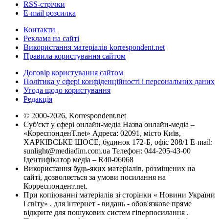
RSS-стрічки
E-mail розсилка
Контакти
Реклама на сайті
Використання матеріалів korrespondent.net
Правила користування сайтом
Договір користування сайтом
Політика у сфері конфіденційності і персональних даних
Угода щодо користування
Редакція
© 2000-2026, Korrespondent.net
Суб'єкт у сфері онлайн-медіа Назва онлайн-медіа –
«КореспонденТ.net» Адреса: 02091, місто Київ,
ХАРКІВСЬКЕ ШОСЕ, будинок 172-Б, офіс 208/1 E-mail:
sunlight@mediadim.com.ua
Телефон: 044-205-43-00
Ідентифікатор медіа – R40-06068
Використання будь-яких матеріалів, розміщених на
сайті, дозволяється за умови посилання на
Корреспондент.net.
При копіюванні матеріалів зі сторінки « Новини України
і світу» , для інтернет - видань - обов'язкове пряме
відкрите для пошукових систем гіперпосилання .