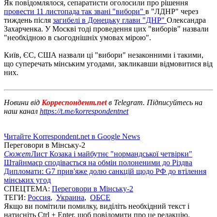
Як повідомлялося, сепаратисти оголосили про рішення
провести 11 листопада так звані "вибори"
в "ЛДНР" через
тиждень після
загибелі в Донецьку глави "ДНР"
Олександра
Захарченка. У Москві тоді проведення цих "виборів" назвали
"необхідною в сьогоднішніх умовах мірою".
Київ, ЄС, США назвали ці "вибори" незаконними і такими,
що суперечать мінським угодами, закликавши відмовитися від
них.
Новини від
Корреспондент.net
в Telegram. Підписуйтесь на
наш канал
https://t.me/korrespondentnet
Читайте Korrespondent.net в Google News
Переговори в Мінську-2
Сюжет
Лист Козака і майбутнє "нормандської четвірки"
Штайнмаєр сподівається на обмін полоненими до Різдва
Дипломати: G7 прив'яже долю санкцій щодо РФ до втілення
мінських угод
СПЕЦТЕМА:
Переговори в Мінську-2
ТЕГИ:
Россия
,
Украина
,
ОБСЕ
Якщо ви помітили помилку, виділіть необхідний текст і
натисніть Ctrl + Enter, щоб повідомити про це редакцію.