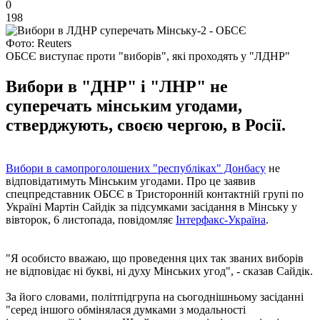
0
198
Фото: Reuters
ОБСЄ виступає проти "виборів", які проходять у "ЛДНР"
Вибори в "ДНР" і "ЛНР" не
суперечать мінським угодами,
стверджують, своєю чергою, в Росії.
Вибори в самопроголошених "республіках" Донбасу
не
відповідатимуть Мінським угодами. Про це заявив
спецпредставник ОБСЄ в Тристоронній контактній групі по
Україні Мартін Сайдік за підсумками засідання в Мінську у
вівторок, 6 листопада, повідомляє
Інтерфакс-Україна
.
"Я особисто вважаю, що проведення цих так званих виборів
не відповідає ні букві, ні духу Мінських угод", - сказав Сайдік.
За його словами, політпідгрупа на сьогоднішньому засіданні
"серед іншого обмінялася думками з модальності