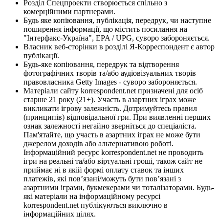
Розділ Спецпроекти створюється спільно з
комерційними партнерами.
Будь яке копіювання, публікація, передрук, чи наступне
поширення інформації, що містить посилання на
"Інтерфакс-Україна", EPA / UPG, суворо забороняється.
Власник веб-сторінки в розділі Я-Корреспондент є автор
публікації.
Будь-яке копіювання, передрук та відтворення
фотографічних творів та/або аудіовізуальних творів
правовласника Getty Images - суворо забороняється.
Матеріали сайту korrespondent.net призначені для осіб
старше 21 року (21+). Участь в азартних іграх може
викликати ігрову залежність. Дотримуйтесь правил
(принципів) відповідальної гри. При виявленні перших
ознак залежності негайно зверніться до спеціаліста.
Пам'ятайте, що участь в азартних іграх не може бути
джерелом доходів або альтернативою роботі.
Інформаційний ресурс korrespondent.net не проводить
ігри на реальні та/або віртуальні гроші, також сайт не
приймає ні в якій формі оплату ставок та інших
платежів, які пов’язані/можуть бути пов’язані з
азартними іграми, букмекерами чи тоталізаторами. Будь-
які матеріали на інформаційному ресурсі
korrespondent.net публікуються виключно в
інформаційних цілях.