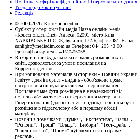
Політика у сфері конфіденційності і персональних даних
Угода щодо користування
Редакція
© 2000-2026, Korrespondent.net
Суб'єкт у сфері онлайн-медіа Назва онлайн-медіа –
«КореспонденТ.net» Адреса: 02091, місто Київ,
ХАРКІВСЬКЕ ШОСЕ, будинок 172-Б, офіс 208/1 E-mail:
sunlight@mediadim.com.ua
Телефон: 044-205-43-00
Ідентифікатор медіа – R40-06068
Використання будь-яких матеріалів, розміщених на
сайті, дозволяється за умови посилання на
Корреспондент.net.
При копіюванні матеріалів зі сторінки « Новини України
і світу» , для інтернет - видань - обов'язкове пряме
відкрите для пошукових систем гіперпосилання .
Посилання має бути розміщена в незалежності від
повного або часткового використання матеріалів.
Гіперпосилання ( для інтернет - видань) - повинна бути
розміщена в підзаголовку або в першому абзаці
матеріалу.
Новини з позначками "Думка", "Експертиза", "Заява",
"Регіони", "Гроші", "Влада", "Вибори", "Тест-драйв",
"Спецпроекти", "Промо" публікуються на правах
реклами.