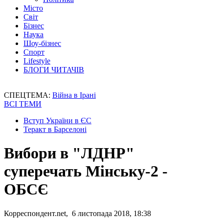
Місто
Світ
Бізнес
Наука
Шоу-бізнес
Спорт
Lifestyle
БЛОГИ ЧИТАЧІВ
СПЕЦТЕМА:
Війна в Ірані
ВСІ ТЕМИ
Вступ України в ЄС
Теракт в Барселоні
Вибори в "ЛДНР"
суперечать Мінську-2 -
ОБСЄ
Корреспондент.net, 6 листопада 2018, 18:38