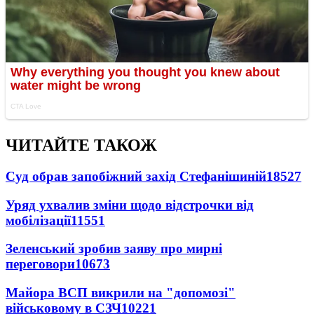
ЧИТАЙТЕ ТАКОЖ
Суд обрав запобіжний захід Стефанішиній
18527
Уряд ухвалив зміни щодо відстрочки від
мобілізації
11551
Зеленський зробив заяву про мирні
переговори
10673
Майора ВСП викрили на "допомозі"
військовому в СЗЧ
10221