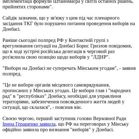
імплементації формули Штайнмаєра у світлі останніх рішень,
прийнятих сторонами".
Сайдік зазначив, що у зв'язку з цим під час пленарного
засідання ТКГ було порушено питання проведення виборів на
Донбасі.
Раніше сьогодні полпред РФ у Контактній групі з
врегулювання ситуації на Донбасі Борис Гризлов повідомив,
що в ході зустрічі російська делегація в черговий раз
роз'яснила свою позицію щодо виборів у "ЛДНР".
"Вибори на Донбасі не суперечать Мінським угодам", - заявив
полпред.
"Це не вибори органів місцевого самоврядування,
прописаних у Мінських угодах. Це вибори глав і "народних
рад" в "республіках" Донбасу, необхідні для управління
територіями, забезпечення повсякденного життя людей у
ситуації, що склалася", - пояснив він.
Своєю чергою, перший заступник голови Верховної Ради
Ірина Геращенко заявила
, що РФ на переговорах у Мінську
офіційно заявила про визнання "виборів" у Донбасі.