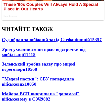
ЧИТАЙТЕ ТАКОЖ
Суд обрав запобіжний захід Стефанішиній
15357
Уряд ухвалив зміни щодо відстрочки від
мобілізації
11415
Зеленський зробив заяву про мирні
переговори
10568
"Медові пастки": СБУ попередила
військових
10050
Майора ВСП викрили на "допомозі"
військовому в СЗЧ
9882