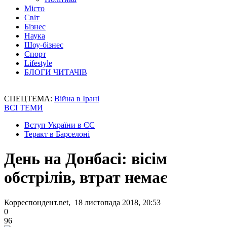
Місто
Світ
Бізнес
Наука
Шоу-бізнес
Спорт
Lifestyle
БЛОГИ ЧИТАЧІВ
СПЕЦТЕМА:
Війна в Ірані
ВСІ ТЕМИ
Вступ України в ЄС
Теракт в Барселоні
День на Донбасі: вісім
обстрілів, втрат немає
Корреспондент.net, 18 листопада 2018, 20:53
0
96