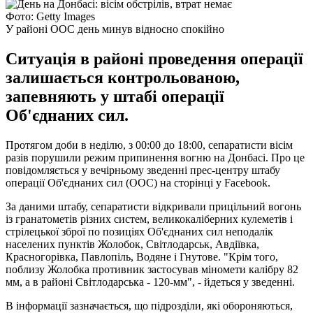
Фото: Getty Images
У районі ООС день минув відносно спокійно
Ситуація в районі проведення операції
залишається контрольованою,
запевняють у штабі операції
Об'єднаних сил.
Протягом доби в неділю, з 00:00 до 18:00, сепаратисти вісім
разів порушили режим припинення вогню на Донбасі. Про це
повідомляється у вечірньому зведенні прес-центру штабу
операції Об'єднаних сил (ООС) на сторінці у Facebook.
За даними штабу, сепаратисти відкривали прицільний вогонь
із гранатометів різних систем, великокаліберних кулеметів і
стрілецької зброї по позиціях Об'єднаних сил неподалік
населених пунктів Жолобок, Світлодарськ, Авдіївка,
Красногорівка, Павлопіль, Водяне і Гнутове. "Крім того,
поблизу Жолобка противник застосував міномети калібру 82
мм, а в районі Світлодарська - 120-мм", - йдеться у зведенні.
В інформації зазначається, що підрозділи, які обороняються,