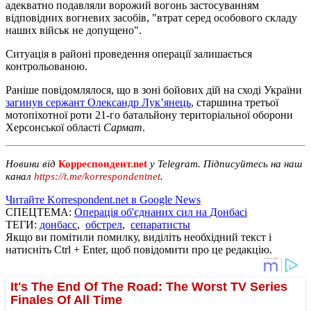
адекватно подавляли ворожий вогонь застосуванням
відповідних вогневих засобів, "втрат серед особового складу
наших військ не допущено".
Ситуація в районі проведення операції залишається
контрольованою.
Раніше повідомлялося, що в зоні бойових дій на сході України
загинув сержант Олександр Лук’янець
, старшина третьої
мотопіхотної роти 21-го батальйону територіальної оборони
Херсонської області
Сармат
.
Новини від
Корреспондент.net
у Telegram. Підписуйтесь на наш
канал
https://t.me/korrespondentnet
.
Читайте Korrespondent.net в Google News
СПЕЦТЕМА:
Операція об'єднаних сил на Донбасі
ТЕГИ:
донбасс
,
обстрел
,
сепаратисты
Якщо ви помітили помилку, виділіть необхідний текст і
натисніть Ctrl + Enter, щоб повідомити про це редакцію.