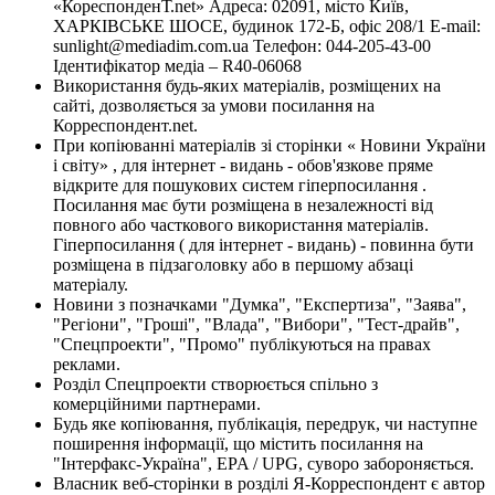
«КореспонденТ.net» Адреса: 02091, місто Київ,
ХАРКІВСЬКЕ ШОСЕ, будинок 172-Б, офіс 208/1 E-mail:
sunlight@mediadim.com.ua
Телефон: 044-205-43-00
Ідентифікатор медіа – R40-06068
Використання будь-яких матеріалів, розміщених на
сайті, дозволяється за умови посилання на
Корреспондент.net.
При копіюванні матеріалів зі сторінки « Новини України
і світу» , для інтернет - видань - обов'язкове пряме
відкрите для пошукових систем гіперпосилання .
Посилання має бути розміщена в незалежності від
повного або часткового використання матеріалів.
Гіперпосилання ( для інтернет - видань) - повинна бути
розміщена в підзаголовку або в першому абзаці
матеріалу.
Новини з позначками "Думка", "Експертиза", "Заява",
"Регіони", "Гроші", "Влада", "Вибори", "Тест-драйв",
"Спецпроекти", "Промо" публікуються на правах
реклами.
Розділ Спецпроекти створюється спільно з
комерційними партнерами.
Будь яке копіювання, публікація, передрук, чи наступне
поширення інформації, що містить посилання на
"Інтерфакс-Україна", EPA / UPG, суворо забороняється.
Власник веб-сторінки в розділі Я-Корреспондент є автор