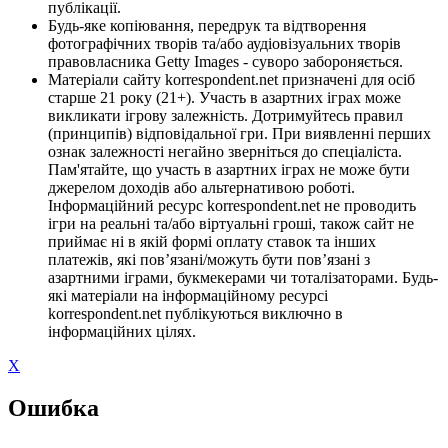
публікації.
Будь-яке копіювання, передрук та відтворення
фотографічних творів та/або аудіовізуальних творів
правовласника Getty Images - суворо забороняється.
Матеріали сайту korrespondent.net призначені для осіб
старше 21 року (21+). Участь в азартних іграх може
викликати ігрову залежність. Дотримуйтесь правил
(принципів) відповідальної гри. При виявленні перших
ознак залежності негайно зверніться до спеціаліста.
Пам'ятайте, що участь в азартних іграх не може бути
джерелом доходів або альтернативою роботі.
Інформаційний ресурс korrespondent.net не проводить
ігри на реальні та/або віртуальні гроші, також сайт не
приймає ні в якій формі оплату ставок та інших
платежів, які пов’язані/можуть бути пов’язані з
азартними іграми, букмекерами чи тоталізаторами. Будь-
які матеріали на інформаційному ресурсі
korrespondent.net публікуються виключно в
інформаційних цілях.
X
Ошибка