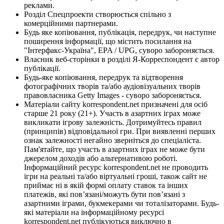
реклами.
Розділ Спецпроекти створюється спільно з
комерційними партнерами.
Будь яке копіювання, публікація, передрук, чи наступне
поширення інформації, що містить посилання на
"Інтерфакс-Україна", EPA / UPG, суворо забороняється.
Власник веб-сторінки в розділі Я-Корреспондент є автор
публікації.
Будь-яке копіювання, передрук та відтворення
фотографічних творів та/або аудіовізуальних творів
правовласника Getty Images - суворо забороняється.
Матеріали сайту korrespondent.net призначені для осіб
старше 21 року (21+). Участь в азартних іграх може
викликати ігрову залежність. Дотримуйтесь правил
(принципів) відповідальної гри. При виявленні перших
ознак залежності негайно зверніться до спеціаліста.
Пам'ятайте, що участь в азартних іграх не може бути
джерелом доходів або альтернативою роботі.
Інформаційний ресурс korrespondent.net не проводить
ігри на реальні та/або віртуальні гроші, також сайт не
приймає ні в якій формі оплату ставок та інших
платежів, які пов’язані/можуть бути пов’язані з
азартними іграми, букмекерами чи тоталізаторами. Будь-
які матеріали на інформаційному ресурсі
korrespondent.net публікуються виключно в