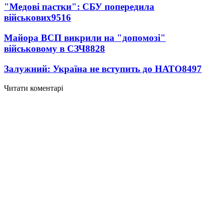
"Медові пастки": СБУ попередила
військових
9516
Майора ВСП викрили на "допомозі"
військовому в СЗЧ
8828
Залужний: Україна не вступить до НАТО
8497
Читати коментарі