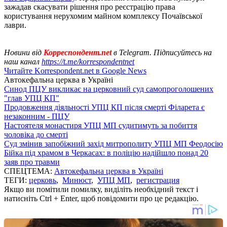
зажадав скасувати рішення про реєстрацію права
користування нерухомим майном комплексу Почаївської
лаври.
Новини від
Корреспондент.net
в Telegram. Підписуйтесь на
наш канал
https://t.me/korrespondentnet
Читайте Korrespondent.net в Google News
Автокефальна церква в Україні
Синод ПЦУ викликає на церковний суд самопроголошених
"глав УПЦ КП"
Продовження діяльності УПЦ КП після смерті Філарета є
незаконним - ПЦУ
Настоятеля монастиря УПЦ МП судитимуть за побиття
чоловіка до смерті
Суд змінив запобіжний захід митрополиту УПЦ МП Феодосію
Бійка під храмом в Черкасах: в поліцію надійшло понад 20
заяв про травми
СПЕЦТЕМА:
Автокефальна церква в Україні
ТЕГИ:
церковь
,
Минюст
,
УПЦ МП
,
регистрация
Якщо ви помітили помилку, виділіть необхідний текст і
натисніть Ctrl + Enter, щоб повідомити про це редакцію.