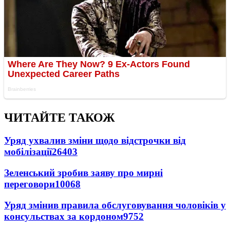
ЧИТАЙТЕ ТАКОЖ
Уряд ухвалив зміни щодо відстрочки від
мобілізації
26403
Зеленський зробив заяву про мирні
переговори
10068
Уряд змінив правила обслуговування чоловіків у
консульствах за кордоном
9752