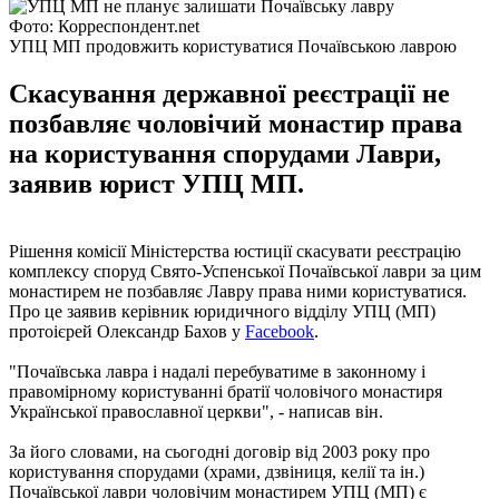
Фото: Корреспондент.net
УПЦ МП продовжить користуватися Почаївською лаврою
Скасування державної реєстрації не
позбавляє чоловічий монастир права
на користування спорудами Лаври,
заявив юрист УПЦ МП.
Рішення комісії Міністерства юстиції скасувати реєстрацію
комплексу споруд Свято-Успенської Почаївської лаври за цим
монастирем не позбавляє Лавру права ними користуватися.
Про це заявив керівник юридичного відділу УПЦ (МП)
протоієрей Олександр Бахов у
Facebook
.
"Почаївська лавра і надалі перебуватиме в законному і
правомірному користуванні братії чоловічого монастиря
Української православної церкви", - написав він.
За його словами, на сьогодні договір від 2003 року про
користування спорудами (храми, дзвіниця, келії та ін.)
Почаївської лаври чоловічим монастирем УПЦ (МП) є