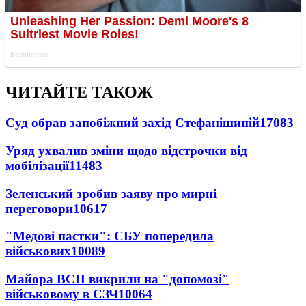
ЧИТАЙТЕ ТАКОЖ
Суд обрав запобіжний захід Стефанішиній
17083
Уряд ухвалив зміни щодо відстрочки від
мобілізації
11483
Зеленський зробив заяву про мирні
переговори
10617
"Медові пастки": СБУ попередила
військових
10089
Майора ВСП викрили на "допомозі"
військовому в СЗЧ
10064