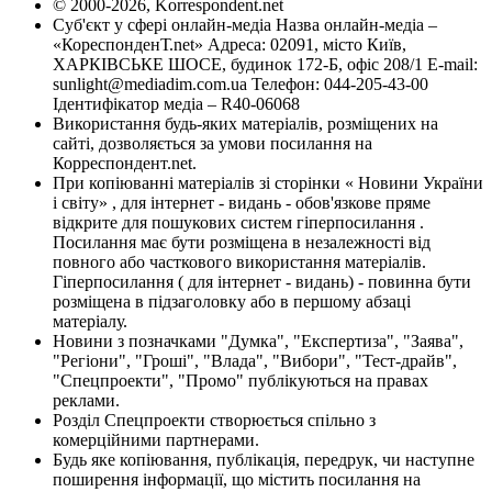
© 2000-2026, Korrespondent.net
Суб'єкт у сфері онлайн-медіа Назва онлайн-медіа –
«КореспонденТ.net» Адреса: 02091, місто Київ,
ХАРКІВСЬКЕ ШОСЕ, будинок 172-Б, офіс 208/1 E-mail:
sunlight@mediadim.com.ua
Телефон: 044-205-43-00
Ідентифікатор медіа – R40-06068
Використання будь-яких матеріалів, розміщених на
сайті, дозволяється за умови посилання на
Корреспондент.net.
При копіюванні матеріалів зі сторінки « Новини України
і світу» , для інтернет - видань - обов'язкове пряме
відкрите для пошукових систем гіперпосилання .
Посилання має бути розміщена в незалежності від
повного або часткового використання матеріалів.
Гіперпосилання ( для інтернет - видань) - повинна бути
розміщена в підзаголовку або в першому абзаці
матеріалу.
Новини з позначками "Думка", "Експертиза", "Заява",
"Регіони", "Гроші", "Влада", "Вибори", "Тест-драйв",
"Спецпроекти", "Промо" публікуються на правах
реклами.
Розділ Спецпроекти створюється спільно з
комерційними партнерами.
Будь яке копіювання, публікація, передрук, чи наступне
поширення інформації, що містить посилання на