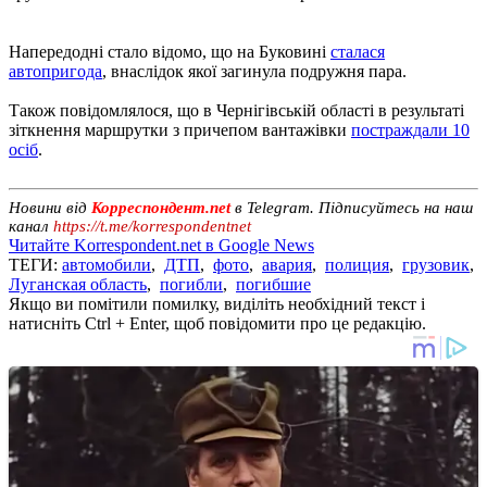
Напередодні стало відомо, що на Буковині
сталася
автопригода
, внаслідок якої загинула подружня пара.
Також повідомлялося, що в Чернігівській області в результаті
зіткнення маршрутки з причепом вантажівки
постраждали 10
осіб
.
Новини від
Корреспондент.net
в Telegram. Підписуйтесь на наш
канал
https://t.me/korrespondentnet
Читайте Korrespondent.net в Google News
ТЕГИ:
автомобили
,
ДТП
,
фото
,
авария
,
полиция
,
грузовик
,
Луганская область
,
погибли
,
погибшие
Якщо ви помітили помилку, виділіть необхідний текст і
натисніть Ctrl + Enter, щоб повідомити про це редакцію.