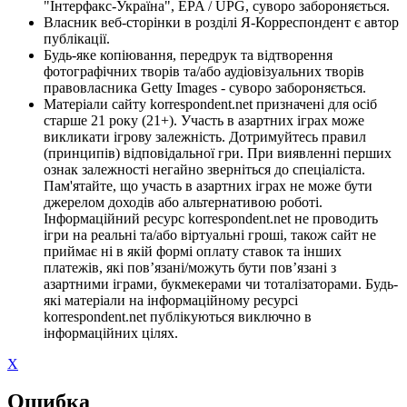
"Інтерфакс-Україна", EPA / UPG, суворо забороняється.
Власник веб-сторінки в розділі Я-Корреспондент є автор
публікації.
Будь-яке копіювання, передрук та відтворення
фотографічних творів та/або аудіовізуальних творів
правовласника Getty Images - суворо забороняється.
Матеріали сайту korrespondent.net призначені для осіб
старше 21 року (21+). Участь в азартних іграх може
викликати ігрову залежність. Дотримуйтесь правил
(принципів) відповідальної гри. При виявленні перших
ознак залежності негайно зверніться до спеціаліста.
Пам'ятайте, що участь в азартних іграх не може бути
джерелом доходів або альтернативою роботі.
Інформаційний ресурс korrespondent.net не проводить
ігри на реальні та/або віртуальні гроші, також сайт не
приймає ні в якій формі оплату ставок та інших
платежів, які пов’язані/можуть бути пов’язані з
азартними іграми, букмекерами чи тоталізаторами. Будь-
які матеріали на інформаційному ресурсі
korrespondent.net публікуються виключно в
інформаційних цілях.
X
Ошибка