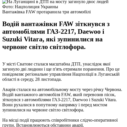
Фото: Нацполиция Украины
Вантажівка FAW протаранила три автомобілі
Водій вантажівки FAW зіткнувся з
автомобілями ГАЗ-2217, Daewoo і
Suzuki Vitara, які зупинилися на
червоне світло світлофора.
У місті Сватове сталася масштабна ДТП, унаслідок якої
загинуло дві людини і ще п'ять отримали поранення. Про це
повідомляє регіональне управління Нацполіції в Луганській
області в середу, 28 листопада.
Аварія сталася на автомобільному мосту через річку Червона.
Водій вантажного автомобіля FAW, який перевозив пісок,
зіткнувся з автомобілями ГАЗ-2217, Daewoo і Suzuki Vitara.
Вони рухалися в попутному напрямку і перед мостом
зупинилися на червоне світло світлофора.
На місці події працюють співробітники слідчо-оперативної
групи. Встановлюються обставини аварії.