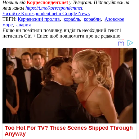
Новини від
Корреспондент.net
у Telegram. Підписуйтесь на
наш канал
https://t.me/korrespondentnet
.
Читайте Korrespondent.net в Google News
ТЕГИ:
Керченский пролив
,
корабль
,
корабли
,
Азовское
море
,
авария
Якщо ви помітили помилку, виділіть необхідний текст і
натисніть Ctrl + Enter, щоб повідомити про це редакцію.