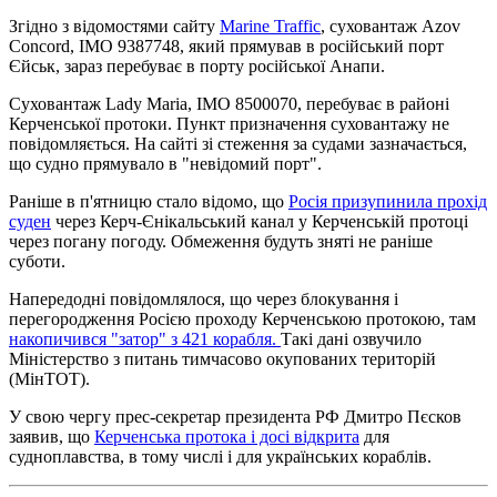
Згідно з відомостями сайту
Marine Traffic
, суховантаж Azov
Concord, IMO 9387748, який прямував в російський порт
Єйськ, зараз перебуває в порту російської Анапи.
Суховантаж Lady Maria, IMO 8500070, перебуває в районі
Керченської протоки. Пункт призначення суховантажу не
повідомляється. На сайті зі стеження за судами зазначається,
що судно прямувало в "невідомий порт".
Раніше в п'ятницю стало відомо, що
Росія призупинила прохід
суден
через Керч-Єнікальський канал у Керченській протоці
через погану погоду. Обмеження будуть зняті не раніше
суботи.
Напередодні повідомлялося, що через блокування і
перегородження Росією проходу Керченською протокою, там
накопичився "затор" з 421 корабля.
Такі дані озвучило
Міністерство з питань тимчасово окупованих територій
(МінТОТ).
У свою чергу прес-секретар президента РФ Дмитро Пєсков
заявив, що
Керченська протока і досі відкрита
для
судноплавства, в тому числі і для українських кораблів.