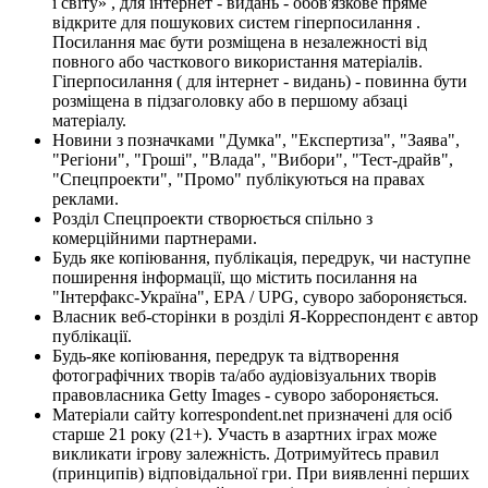
і світу» , для інтернет - видань - обов'язкове пряме
відкрите для пошукових систем гіперпосилання .
Посилання має бути розміщена в незалежності від
повного або часткового використання матеріалів.
Гіперпосилання ( для інтернет - видань) - повинна бути
розміщена в підзаголовку або в першому абзаці
матеріалу.
Новини з позначками "Думка", "Експертиза", "Заява",
"Регіони", "Гроші", "Влада", "Вибори", "Тест-драйв",
"Спецпроекти", "Промо" публікуються на правах
реклами.
Розділ Спецпроекти створюється спільно з
комерційними партнерами.
Будь яке копіювання, публікація, передрук, чи наступне
поширення інформації, що містить посилання на
"Інтерфакс-Україна", EPA / UPG, суворо забороняється.
Власник веб-сторінки в розділі Я-Корреспондент є автор
публікації.
Будь-яке копіювання, передрук та відтворення
фотографічних творів та/або аудіовізуальних творів
правовласника Getty Images - суворо забороняється.
Матеріали сайту korrespondent.net призначені для осіб
старше 21 року (21+). Участь в азартних іграх може
викликати ігрову залежність. Дотримуйтесь правил
(принципів) відповідальної гри. При виявленні перших