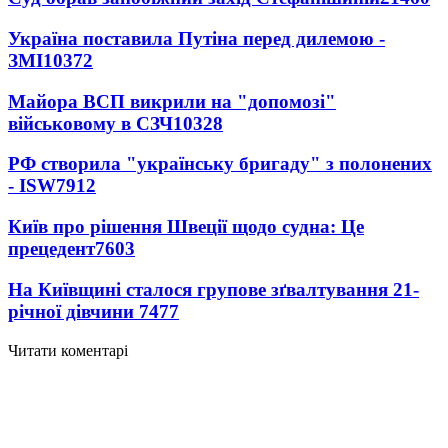
Україна поставила Путіна перед дилемою -
ЗМІ
10372
Майора ВСП викрили на "допомозі"
військовому в СЗЧ
10328
РФ створила "українську бригаду" з полонених
- ISW
7912
Київ про рішення Швеції щодо судна: Це
прецедент
7603
На Київщині сталося групове зґвалтування 21-
річної дівчини
7477
Читати коментарі