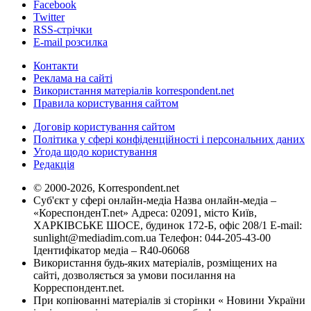
Facebook
Twitter
RSS-стрічки
E-mail розсилка
Контакти
Реклама на сайті
Використання матеріалів korrespondent.net
Правила користування сайтом
Договір користування сайтом
Політика у сфері конфіденційності і персональних даних
Угода щодо користування
Редакція
© 2000-2026, Korrespondent.net
Суб'єкт у сфері онлайн-медіа Назва онлайн-медіа –
«КореспонденТ.net» Адреса: 02091, місто Київ,
ХАРКІВСЬКЕ ШОСЕ, будинок 172-Б, офіс 208/1 E-mail:
sunlight@mediadim.com.ua
Телефон: 044-205-43-00
Ідентифікатор медіа – R40-06068
Використання будь-яких матеріалів, розміщених на
сайті, дозволяється за умови посилання на
Корреспондент.net.
При копіюванні матеріалів зі сторінки « Новини України