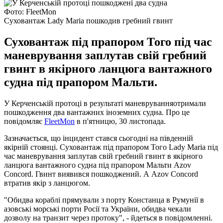
Фото: FleetMon
Суховантаж Lady Maria пошкодив гребний гвинт
Суховантаж під прапором Того під час
маневрування заплутав свій гребний
гвинт в якірного ланцюга вантажного
судна під прапором Мальти.
У Керченській протоці в результаті маневруванняотримали
пошкодження два вантажних іноземних судна. Про це
повідомляє
FleetMon
в п'ятницю, 30 листопада.
Зазначається, що інцидент стався сьогодні на південній
якірній стоянці. Суховантаж під прапором Того Lady Maria під
час маневрування заплутав свій гребний гвинт в якірного
ланцюга вантажного судна під прапором Мальти Azov
Concord. Гвинт виявився пошкоджений. А Azov Concord
втратив якір з ланцюгом.
"Обидва кораблі прямували з порту Констанца в Румунії в
азовські морські порти Росії та України, обидва чекали
дозволу на транзит через протоку", - йдеться в повідомленні.