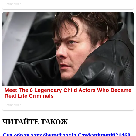
ЧИТАЙТЕ ТАКОЖ
Суд обрав запобіжний захід Стефанішиній
21460