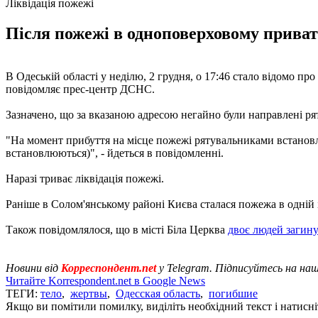
Ліквідація пожежі
Після пожежі в одноповерховому приватн
В Одеській області у неділю, 2 грудня, о 17:46 стало відомо пр
повідомляє прес-центр ДСНС.
Зазначено, що за вказаною адресою негайно були направлені р
"На момент прибуття на місце пожежі рятувальниками встановле
встановлюються)", - йдеться в повідомленні.
Наразі триває ліквідація пожежі.
Раніше в Солом'янському районі Києва сталася пожежа в одній і
Також повідомлялося, що в місті Біла Церква
двоє людей загин
Новини від
Корреспондент.net
у Telegram. Підписуйтесь на на
Читайте Korrespondent.net в Google News
ТЕГИ:
тело
,
жертвы
,
Одесская область
,
погибшие
Якщо ви помітили помилку, виділіть необхідний текст і натисніт