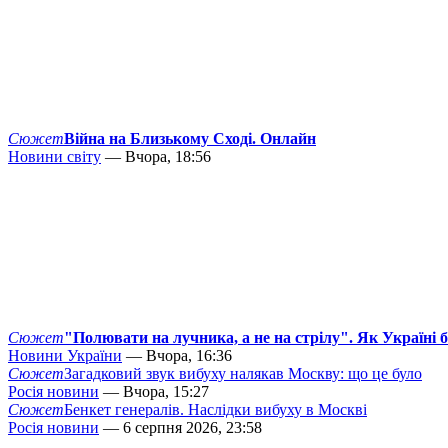
Сюжет
Війна на Близькому Сході. Онлайн
Новини світу
— Вчора, 18:56
Сюжет
"Полювати на лучника, а не на стрілу". Як Україні 
Новини України
— Вчора, 16:36
Сюжет
Загадковий звук вибуху налякав Москву: що це було
Росія новини
— Вчора, 15:27
Сюжет
Бенкет генералів. Наслідки вибуху в Москві
Росія новини
— 6 серпня 2026, 23:58