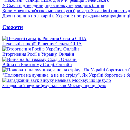
"Пекельні" санкції США для РФ: реакція Зеленського
У Скелі підтвердили, що з полку переводять бійців
Коли мовчить зв'язок - мовчить уся бригада. Зв'язківці просять
Дрон поцілив по лікарні в Херсоні: постраждали медпрацівниц
Сюжети
Пекельні санкції. Рішення Сената США
Вторгнення Росії в Україну. Онлайн
Війна на Близькому Сході. Онлайн
"Полювати на лучника, а не на стрілу". Як Україні боротись з 
Загадковий звук вибуху налякав Москву: що це було