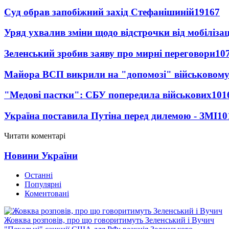
Суд обрав запобіжний захід Стефанішиній
19167
Уряд ухвалив зміни щодо відстрочки від мобілізац
Зеленський зробив заяву про мирні переговори
10
Майора ВСП викрили на "допомозі" військовому
"Медові пастки": СБУ попередила військових
101
Україна поставила Путіна перед дилемою - ЗМІ
10
Читати коментарі
Новини України
Останні
Популярні
Коментовані
Жовква розповів, про що говоритимуть Зеленський і Вучич