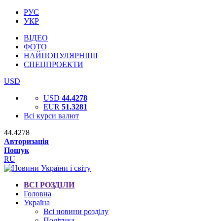
РУС
УКР
ВІДЕО
ФОТО
НАЙПОПУЛЯРНІШІ
СПЕЦПРОЕКТИ
USD
USD
44.4278
EUR
51.3281
Всі курси валют
44.4278
Авторизація
Пошук
RU
ВСІ РОЗДІЛИ
Головна
Україна
Всі новини розділу
Політика