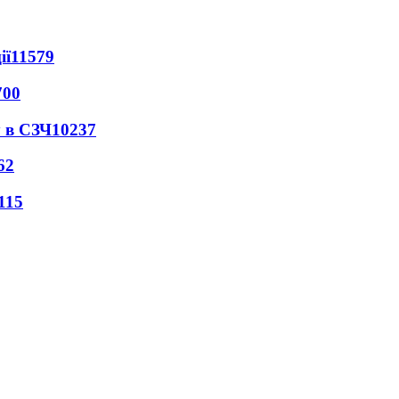
ії
11579
700
 в СЗЧ
10237
62
115