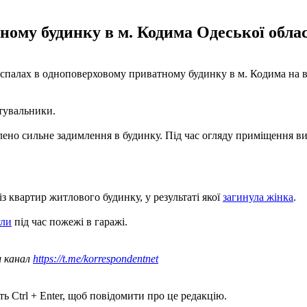
ому будинку в м. Кодима Одеської област
о спалах в одноповерховому приватному будинку в м. Кодима на ву
ятувальники.
но сильне задимлення в будинку. Під час огляду приміщення вия
з квартир житлового будинку, у результаті якої
загинула жінка
.
ули
під час пожежі в гаражі.
ш канал
https://t.me/korrespondentnet
ь Ctrl + Enter, щоб повідомити про це редакцію.