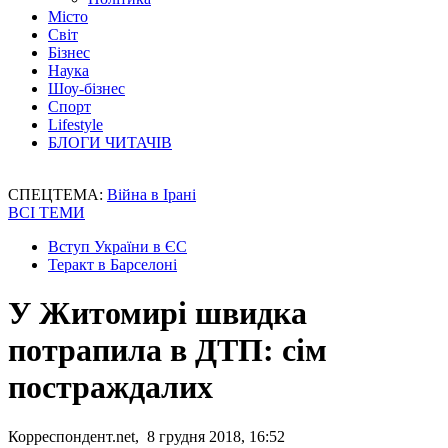
Місто
Світ
Бізнес
Наука
Шоу-бізнес
Спорт
Lifestyle
БЛОГИ ЧИТАЧІВ
СПЕЦТЕМА:
Війна в Ірані
ВСІ ТЕМИ
Вступ України в ЄС
Теракт в Барселоні
У Житомирі швидка
потрапила в ДТП: сім
постраждалих
Корреспондент.net, 8 грудня 2018, 16:52