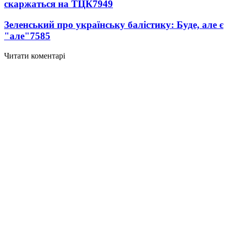
скаржаться на ТЦК
7949
Зеленський про українську балістику: Буде, але є
"але"
7585
Читати коментарі