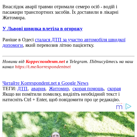
Внаслідок аварії травми отримали семеро осіб - водій і
пасажири транспортних засобів. Їх доставили в лікарні
Житомира.
У Львові швидка влетіла в огорожу
Раніше в Одесі
сталася ДТП за участю автомобіля швидкої
допомоги
, який перевозив літню пацієнтку.
Новини від
Корреспондент.net
в Telegram. Підписуйтесь на наш
канал
https://t.me/korrespondentnet
Читайте Korrespondent.net в Google News
ТЕГИ:
ДТП
,
авария
,
Житомир
,
скорая помощь
,
скорая
Якщо ви помітили помилку, виділіть необхідний текст і
натисніть Ctrl + Enter, щоб повідомити про це редакцію.