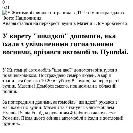
0
621
Фото: Нацполиция
Аварія сталася на перехресті вулиць Мазепи і Домбровського
У карету "швидкої" допомоги, яка
їхала з увімкненими сигнальними
вогнями, врізався автомобіль Hyundai.
У Житомирі автомобіль "швидкої" допомоги зіткнувся з
позашляховиком. Постраждало семеро людей. Аварія
трапилася близько 10.20 в суботу, 8 грудня, на перехресті
вулиць Мазепи і Домбровського, повідомили в обласній
поліції.
За попередніми даними, автомобіль "швидкої" рухався з
маячками по вулиці Мазепи та зіткнувся з автомобілем
Hyundai Santa Fe під керуванням 40-річного жителя смт
Романів. Після цього обидва автомобілі в'їхали в житловий
будинок.