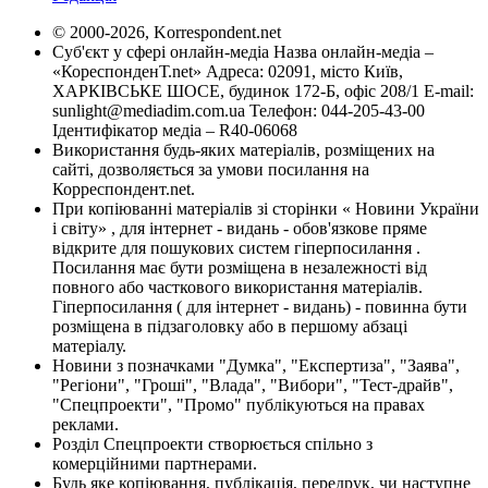
© 2000-2026, Korrespondent.net
Суб'єкт у сфері онлайн-медіа Назва онлайн-медіа –
«КореспонденТ.net» Адреса: 02091, місто Київ,
ХАРКІВСЬКЕ ШОСЕ, будинок 172-Б, офіс 208/1 E-mail:
sunlight@mediadim.com.ua
Телефон: 044-205-43-00
Ідентифікатор медіа – R40-06068
Використання будь-яких матеріалів, розміщених на
сайті, дозволяється за умови посилання на
Корреспондент.net.
При копіюванні матеріалів зі сторінки « Новини України
і світу» , для інтернет - видань - обов'язкове пряме
відкрите для пошукових систем гіперпосилання .
Посилання має бути розміщена в незалежності від
повного або часткового використання матеріалів.
Гіперпосилання ( для інтернет - видань) - повинна бути
розміщена в підзаголовку або в першому абзаці
матеріалу.
Новини з позначками "Думка", "Експертиза", "Заява",
"Регіони", "Гроші", "Влада", "Вибори", "Тест-драйв",
"Спецпроекти", "Промо" публікуються на правах
реклами.
Розділ Спецпроекти створюється спільно з
комерційними партнерами.
Будь яке копіювання, публікація, передрук, чи наступне