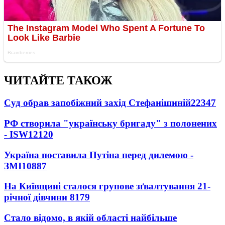
ЧИТАЙТЕ ТАКОЖ
Суд обрав запобіжний захід Стефанішиній
22347
РФ створила "українську бригаду" з полонених
- ISW
12120
Україна поставила Путіна перед дилемою -
ЗМІ
10887
На Київщині сталося групове зґвалтування 21-
річної дівчини
8179
Стало відомо, в якій області найбільше