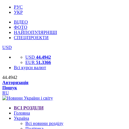
РУС
УКР
ВІДЕО
ФОТО
НАЙПОПУЛЯРНІШІ
СПЕЦПРОЕКТИ
USD
USD
44.4942
EUR
51.3366
Всі курси валют
44.4942
Авторизація
Пошук
RU
ВСІ РОЗДІЛИ
Головна
Україна
Всі новини розділу
Політика