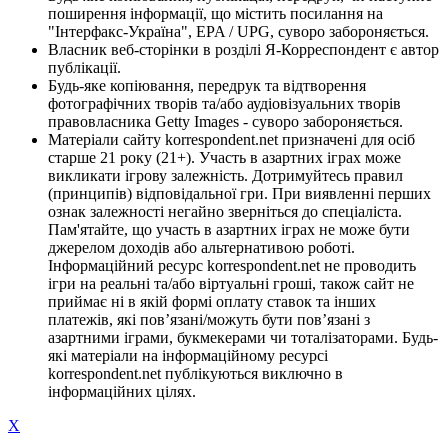
поширення інформації, що містить посилання на
"Інтерфакс-Україна", EPA / UPG, суворо забороняється.
Власник веб-сторінки в розділі Я-Корреспондент є автор
публікації.
Будь-яке копіювання, передрук та відтворення
фотографічних творів та/або аудіовізуальних творів
правовласника Getty Images - суворо забороняється.
Матеріали сайту korrespondent.net призначені для осіб
старше 21 року (21+). Участь в азартних іграх може
викликати ігрову залежність. Дотримуйтесь правил
(принципів) відповідальної гри. При виявленні перших
ознак залежності негайно зверніться до спеціаліста.
Пам'ятайте, що участь в азартних іграх не може бути
джерелом доходів або альтернативою роботі.
Інформаційний ресурс korrespondent.net не проводить
ігри на реальні та/або віртуальні гроші, також сайт не
приймає ні в якій формі оплату ставок та інших
платежів, які пов’язані/можуть бути пов’язані з
азартними іграми, букмекерами чи тоталізаторами. Будь-
які матеріали на інформаційному ресурсі
korrespondent.net публікуються виключно в
інформаційних цілях.
X