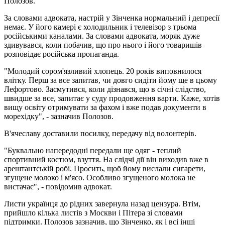
Полозов.
За словами адвоката, настрій у Зінченка нормальний і депресії
немає. У його камері є холодильник і телевізор з трьома
російськими каналами. За словами адвоката, моряк дуже
здивувався, коли побачив, що про нього і його товаришів
розповідає російська пропаганда.
"Молодий сором'язливий хлопець. 20 років виповнилося
влітку. Перш за все запитав, чи довго сидіти йому ще в цьому
Лефортово. Засмутився, коли дізнався, що в січні слідство,
швидше за все, запитає у суду продовження варти. Каже, хотів
вищу освіту отримувати за фахом і вже подав документи в
морехідку", - зазначив Полозов.
В'ячеславу доставили посилку, передачу від волонтерів.
"Буквально напередодні передали ще одяг - теплий
спортивний костюм, взуття. На слідчі дії він виходив вже в
арештантській робі. Просить, щоб йому вислали сигарети,
згущене молоко і м'ясо. Особливо згущеного молока не
вистачає", - повідомив адвокат.
Листи українця до рідних завернула назад цензура. Втім,
прийшло кілька листів з Москви і Пітера зі словами
підтримки. Полозов зазначив, що Зінченко, як і всі інші