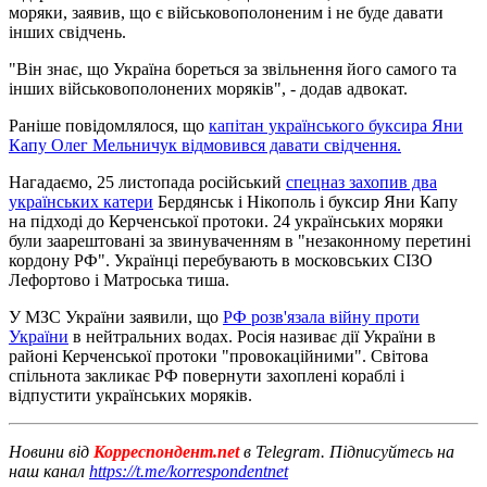
моряки, заявив, що є військовополоненим і не буде давати
інших свідчень.
"Він знає, що Україна бореться за звільнення його самого та
інших військовополонених моряків", - додав адвокат.
Раніше повідомлялося, що
капітан українського буксира Яни
Капу Олег Мельничук відмовився давати свідчення.
Нагадаємо, 25 листопада російський
спецназ захопив два
українських катери
Бердянськ і Нікополь і буксир Яни Капу
на підході до Керченської протоки. 24 українських моряки
були заарештовані за звинуваченням в "незаконному перетині
кордону РФ". Українці перебувають в московських СІЗО
Лефортово і Матроська тиша.
У МЗС України заявили, що
РФ розв'язала війну проти
України
в нейтральних водах. Росія називає дії України в
районі Керченської протоки "провокаційними". Світова
спільнота закликає РФ повернути захоплені кораблі і
відпустити українських моряків.
Новини від
Корреспондент.net
в Telegram. Підписуйтесь на
наш канал
https://t.me/korrespondentnet