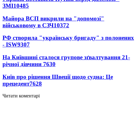
ЗМІ
10485
Майора ВСП викрили на "допомозі"
військовому в СЗЧ
10372
РФ створила "українську бригаду" з полонених
- ISW
9307
На Київщині сталося групове зґвалтування 21-
річної дівчини
7630
Київ про рішення Швеції щодо судна: Це
прецедент
7628
Читати коментарі