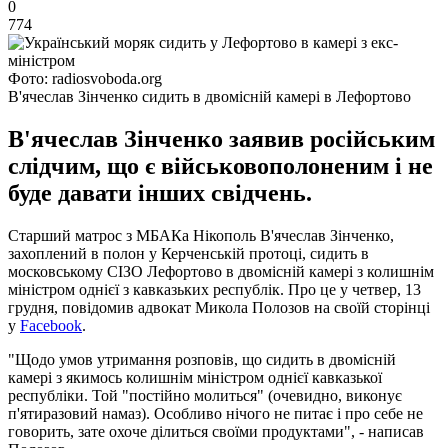
0
774
Фото: radiosvoboda.org
В'ячеслав Зінченко сидить в двомісній камері в Лефортово
В'ячеслав Зінченко заявив російським
слідчим, що є військовополоненим і не
буде давати інших свідчень.
Старший матрос з МБАКа Нікополь В'ячеслав Зінченко,
захоплений в полон у Керченській протоці, сидить в
московському СІЗО Лефортово в двомісній камері з колишнім
міністром однієї з кавказьких республік. Про це у четвер, 13
грудня, повідомив адвокат Микола Полозов на своїй сторінці
у
Facebook
.
"Щодо умов утримання розповів, що сидить в двомісній
камері з якимось колишнім міністром однієї кавказької
республіки. Той "постійно молиться" (очевидно, виконує
п'ятиразовий намаз). Особливо нічого не питає і про себе не
говорить, зате охоче ділиться своїми продуктами", - написав