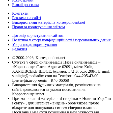
RSS-стрічки
E-mail розсилка
Контакти
Реклама на сайті
Використання матеріалів korrespondent.net
Правила користування сайтом
Договір користування сайтом
Політика у сфері конфіденційності і персональних даних
Угода щодо користування
Редакція
© 2000-2026, Korrespondent.net
Суб'єкт у сфері онлайн-медіа Назва онлайн-медіа –
«КореспонденТ.net» Адреса: 02091, місто Київ,
ХАРКІВСЬКЕ ШОСЕ, будинок 172-Б, офіс 208/1 E-mail:
sunlight@mediadim.com.ua
Телефон: 044-205-43-00
Ідентифікатор медіа – R40-06068
Використання будь-яких матеріалів, розміщених на
сайті, дозволяється за умови посилання на
Корреспондент.net.
При копіюванні матеріалів зі сторінки « Новини України
і світу» , для інтернет - видань - обов'язкове пряме
відкрите для пошукових систем гіперпосилання .
Посилання має бути розміщена в незалежності від