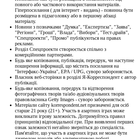
повного або часткового використання матеріалів.
Гіперпосилання ( для інтернет - видань) - повинна бути
розміщена в підзаголовку або в першому абзаці
матеріалу.
Новини з позначками "Думка", "Експертиза", "Заява",
"Регіони", "Гроші", "Влада", "Вибори", "Тест-драйв",
"Спецпроекти", "Промо" публікуються на правах
реклами.
Розділ Спецпроекти створюється спільно з
комерційними партнерами.
Будь яке копіювання, публікація, передрук, чи наступне
поширення інформації, що містить посилання на
"Інтерфакс-Україна", EPA / UPG, суворо забороняється.
Власник веб-сторінки в розділі Я-Корреспондент є автор
публікації.
Будь-яке копіювання, передрук та відтворення
фотографічних творів та/або аудіовізуальних творів
правовласника Getty Images - суворо забороняється.
Матеріали сайту korrespondent.net призначені для осіб
старше 21 року (21+). Участь в азартних іграх може
викликати ігрову залежність. Дотримуйтесь правил
(принципів) відповідальної гри. При виявленні перших
ознак залежності негайно зверніться до спеціаліста.
Пам'ятайте, що участь в азартних іграх не може бути
джерелом доходів або альтернативою роботі.