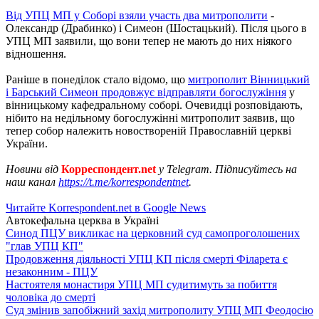
Від УПЦ МП у Соборі взяли участь два митрополити
-
Олександр (Драбинко) і Симеон (Шостацький). Після цього в
УПЦ МП заявили, що вони тепер не мають до них ніякого
відношення.
Раніше в понеділок стало відомо, що
митрополит Вінницький
і Барський Симеон продовжує відправляти богослужіння
у
вінницькому кафедральному соборі. Очевидці розповідають,
нібито на недільному богослужінні митрополит заявив, що
тепер собор належить новоствореній Православній церкві
України.
Новини від
Корреспондент.net
у Telegram. Підписуйтесь на
наш канал
https://t.me/korrespondentnet
.
Читайте Korrespondent.net в Google News
Автокефальна церква в Україні
Синод ПЦУ викликає на церковний суд самопроголошених
"глав УПЦ КП"
Продовження діяльності УПЦ КП після смерті Філарета є
незаконним - ПЦУ
Настоятеля монастиря УПЦ МП судитимуть за побиття
чоловіка до смерті
Суд змінив запобіжний захід митрополиту УПЦ МП Феодосію