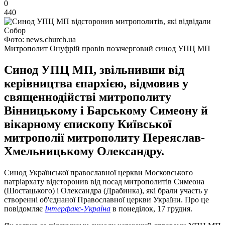
0
440
Фото: news.church.ua
Митрополит Онуфрій провів позачерговий синод УПЦ МП
Синод УПЦ МП, звільнивши від
керівництва єпархією, відмовив у
священнодійстві митрополиту
Вінницькому і Барському Симеону й
вікарному єпископу Київської
митрополії митрополиту Переяслав-
Хмельницькому Олександру.
Синод Української православної церкви Московського
патріархату відсторонив від посад митрополитів Симеона
(Шостацького) і Олександра (Драбинка), які брали участь у
створенні об'єднаної Православної церкви України. Про це
повідомляє
Інтерфакс-Україна
в понеділок, 17 грудня.