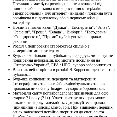
Посилання має бути розміщена в незалежності від
повного або часткового використання матеріалів.
Гіперпосилання ( для інтернет - видань) - повинна бути
розміщена в підзаголовку або в першому абзаці
матеріалу.
Новини з позначками "Думка", "Експертиза", "Заява",
"Регіони", "Гроші", "Влада", "Вибори", "Тест-драйв",
"Спецпроекти", "Промо" публікуються на правах
реклами.
Розділ Спецпроекти створюється спільно з
комерційними партнерами.
Будь яке копіювання, публікація, передрук, чи наступне
поширення інформації, що містить посилання на
"Інтерфакс-Україна", EPA / UPG, суворо забороняється.
Власник веб-сторінки в розділі Я-Корреспондент є автор
публікації.
Будь-яке копіювання, передрук та відтворення
фотографічних творів та/або аудіовізуальних творів
правовласника Getty Images - суворо забороняється.
Матеріали сайту korrespondent.net призначені для осіб
старше 21 року (21+). Участь в азартних іграх може
викликати ігрову залежність. Дотримуйтесь правил
(принципів) відповідальної гри. При виявленні перших
ознак залежності негайно зверніться до спеціаліста.
Пам'ятайте, що участь в азартних іграх не може бути