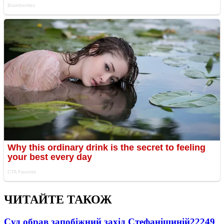
ЧИТАЙТЕ ТАКОЖ
Суд обрав запобіжний захід Стефанішиній
22249