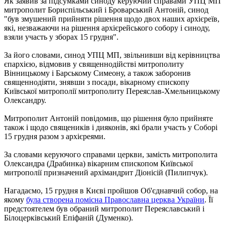
Як заявив за підсумками синоду керуючий справами УПЦ МП
митрополит Бориспільський і Броварський Антоній, синод
"був змушений прийняти рішення щодо двох наших архієреїв,
які, незважаючи на рішення архієрейського собору і синоду,
взяли участь у зборах 15 грудня".
За його словами, синод УПЦ МП, звільнивши від керівництва
єпархією, відмовив у священнодійстві митрополиту
Вінницькому і Барському Симеону, а також заборонив
священнодіяти, знявши з посади, вікарному єпископу
Київської митрополії митрополиту Переяслав-Хмельницькому
Олександру.
Митрополит Антоній повідомив, що рішення було прийняте
також і щодо священиків і дияконів, які брали участь у Соборі
15 грудня разом з архієреями.
За словами керуючого справами церкви, замість митрополита
Олександра (Драбинка) вікарним єпископом Київської
митрополії призначений архімандрит Діонісій (Пилипчук).
Нагадаємо, 15 грудня в Києві пройшов Об'єднавчий собор, на
якому
була створена помісна Православна церква України
. Її
предстоятелем був обраний митрополит Переяславський і
Білоцерківський Епіфаній (Думенко).