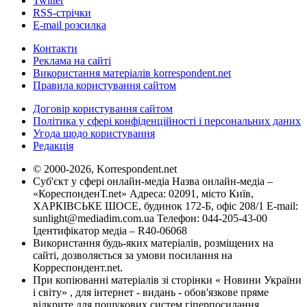
Twitter
RSS-стрічки
E-mail розсилка
Контакти
Реклама на сайті
Використання матеріалів korrespondent.net
Правила користування сайтом
Договір користування сайтом
Політика у сфері конфіденційності і персональних даних
Угода щодо користування
Редакція
© 2000-2026, Korrespondent.net
Суб'єкт у сфері онлайн-медіа Назва онлайн-медіа –
«КореспонденТ.net» Адреса: 02091, місто Київ,
ХАРКІВСЬКЕ ШОСЕ, будинок 172-Б, офіс 208/1 E-mail:
sunlight@mediadim.com.ua
Телефон: 044-205-43-00
Ідентифікатор медіа – R40-06068
Використання будь-яких матеріалів, розміщених на
сайті, дозволяється за умови посилання на
Корреспондент.net.
При копіюванні матеріалів зі сторінки « Новини України
і світу» , для інтернет - видань - обов'язкове пряме
відкрите для пошукових систем гіперпосилання .