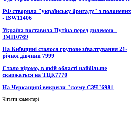
РФ створила "українську бригаду" з полонених
- ISW
11406
Україна поставила Путіна перед дилемою -
ЗМІ
10769
На Київщині сталося групове зґвалтування 21-
річної дівчини
7999
Стало відомо, в якій області найбільше
скаржаться на ТЦК
7770
На Черкащині викрили "схему СЗЧ"
6981
Читати коментарі