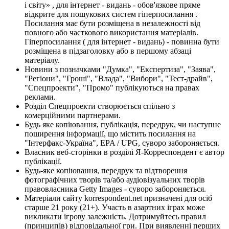
і світу» , для інтернет - видань - обов'язкове пряме
відкрите для пошукових систем гіперпосилання .
Посилання має бути розміщена в незалежності від
повного або часткового використання матеріалів.
Гіперпосилання ( для інтернет - видань) - повинна бути
розміщена в підзаголовку або в першому абзаці
матеріалу.
Новини з позначками "Думка", "Експертиза", "Заява",
"Регіони", "Гроші", "Влада", "Вибори", "Тест-драйв",
"Спецпроекти", "Промо" публікуються на правах
реклами.
Розділ Спецпроекти створюється спільно з
комерційними партнерами.
Будь яке копіювання, публікація, передрук, чи наступне
поширення інформації, що містить посилання на
"Інтерфакс-Україна", EPA / UPG, суворо забороняється.
Власник веб-сторінки в розділі Я-Корреспондент є автор
публікації.
Будь-яке копіювання, передрук та відтворення
фотографічних творів та/або аудіовізуальних творів
правовласника Getty Images - суворо забороняється.
Матеріали сайту korrespondent.net призначені для осіб
старше 21 року (21+). Участь в азартних іграх може
викликати ігрову залежність. Дотримуйтесь правил
(принципів) відповідальної гри. При виявленні перших