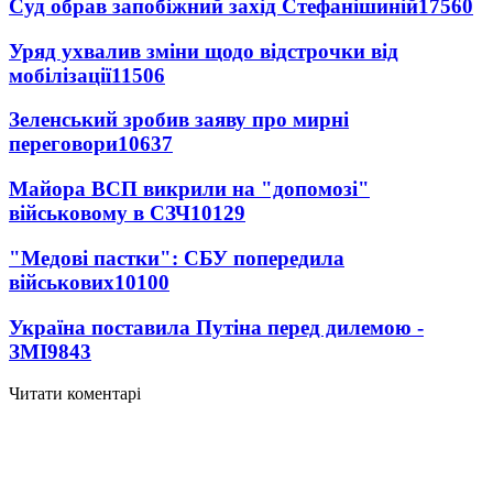
Суд обрав запобіжний захід Стефанішиній
17560
Уряд ухвалив зміни щодо відстрочки від
мобілізації
11506
Зеленський зробив заяву про мирні
переговори
10637
Майора ВСП викрили на "допомозі"
військовому в СЗЧ
10129
"Медові пастки": СБУ попередила
військових
10100
Україна поставила Путіна перед дилемою -
ЗМІ
9843
Читати коментарі