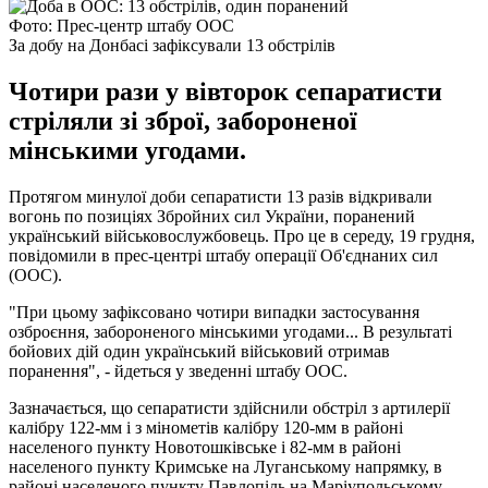
Фото: Прес-центр штабу ООС
За добу на Донбасі зафіксували 13 обстрілів
Чотири рази у вівторок сепаратисти
стріляли зі зброї, забороненої
мінськими угодами.
Протягом минулої доби сепаратисти 13 разів відкривали
вогонь по позиціях Збройних сил України, поранений
український військовослужбовець. Про це в середу, 19 грудня,
повідомили в прес-центрі штабу операції Об'єднаних сил
(ООС).
"При цьому зафіксовано чотири випадки застосування
озброєння, забороненого мінськими угодами... В результаті
бойових дій один український військовий отримав
поранення", - йдеться у зведенні штабу ООС.
Зазначається, що сепаратисти здійснили обстріл з артилерії
калібру 122-мм і з мінометів калібру 120-мм в районі
населеного пункту Новотошківське і 82-мм в районі
населеного пункту Кримське на Луганському напрямку, в
районі населеного пункту Павлопіль на Маріупольському