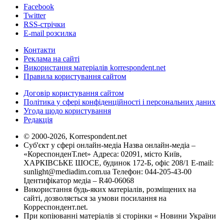
Facebook
Twitter
RSS-стрічки
E-mail розсилка
Контакти
Реклама на сайті
Використання матеріалів korrespondent.net
Правила користування сайтом
Договір користування сайтом
Політика у сфері конфіденційності і персональних даних
Угода щодо користування
Редакція
© 2000-2026, Korrespondent.net
Суб'єкт у сфері онлайн-медіа Назва онлайн-медіа –
«КореспонденТ.net» Адреса: 02091, місто Київ,
ХАРКІВСЬКЕ ШОСЕ, будинок 172-Б, офіс 208/1 E-mail:
sunlight@mediadim.com.ua
Телефон: 044-205-43-00
Ідентифікатор медіа – R40-06068
Використання будь-яких матеріалів, розміщених на
сайті, дозволяється за умови посилання на
Корреспондент.net.
При копіюванні матеріалів зі сторінки « Новини України