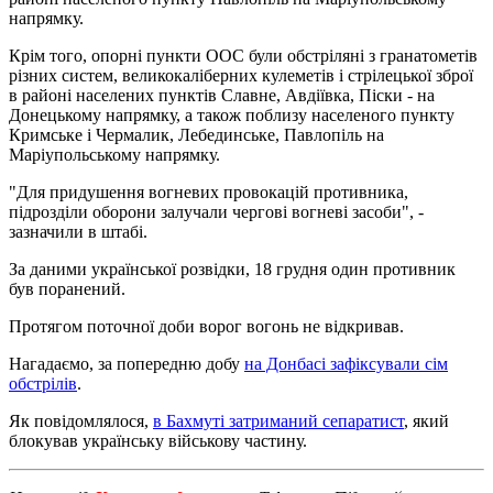
напрямку.
Крім того, опорні пункти ООС були обстріляні з гранатометів
різних систем, великокаліберних кулеметів і стрілецької зброї
в районі населених пунктів Славне, Авдіївка, Піски - на
Донецькому напрямку, а також поблизу населеного пункту
Кримське і Чермалик, Лебединське, Павлопіль на
Маріупольському напрямку.
"Для придушення вогневих провокацій противника,
підрозділи оборони залучали чергові вогневі засоби", -
зазначили в штабі.
За даними української розвідки, 18 грудня один противник
був поранений.
Протягом поточної доби ворог вогонь не відкривав.
Нагадаємо, за попередню добу
на Донбасі зафіксували сім
обстрілів
.
Як повідомлялося,
в Бахмуті затриманий сепаратист
, який
блокував українську військову частину.