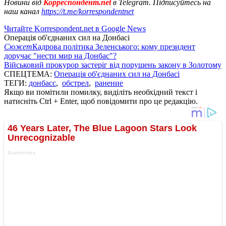
Новини від
Корреспондент.net
в Telegram. Підписуйтесь на
наш канал
https://t.me/korrespondentnet
Читайте Korrespondent.net в Google News
Операція об'єднаних сил на Донбасі
Сюжет
Кадрова політика Зеленського: кому президент
доручає "нести мир на Донбас"?
Військовий прокурор застеріг від порушень закону в Золотому
СПЕЦТЕМА:
Операція об'єднаних сил на Донбасі
ТЕГИ:
донбасс
,
обстрел
,
ранение
Якщо ви помітили помилку, виділіть необхідний текст і
натисніть Ctrl + Enter, щоб повідомити про це редакцію.