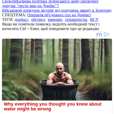
Сюжет
Кадрова політика Зеленського: кому президент
доручає "нести мир на Донбас"?
Військовий прокурор застеріг від порушень закону в Золотому
СПЕЦТЕМА:
Операція об'єднаних сил на Донбасі
ТЕГИ:
донбасс
,
обстрел
,
ранение
,
сепаратисты
,
ВСУ
Якщо ви помітили помилку, виділіть необхідний текст і
натисніть Ctrl + Enter, щоб повідомити про це редакцію.