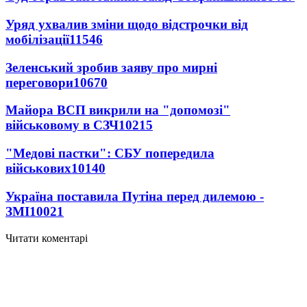
Уряд ухвалив зміни щодо відстрочки від
мобілізації
11546
Зеленський зробив заяву про мирні
переговори
10670
Майора ВСП викрили на "допомозі"
військовому в СЗЧ
10215
"Медові пастки": СБУ попередила
військових
10140
Україна поставила Путіна перед дилемою -
ЗМІ
10021
Читати коментарі