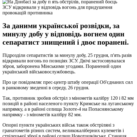
ЗСУ відкривали у відповідь вогонь для придушення
провокацій противника
За даними української розвідки, за
минулу добу у відповідь вогнем один
сепаратист знищений і двоє поранені.
Підрозділи сепаратистів за минулу добу, 25 грудня, п'ять разів
відкривали вогонь по позиціях ЗСУ. Двічі застосовувалася
зброя, заборонена Мінськими угодами. Поранений один
український військовослужбовець.
Про це повідомляє прес-центр штабу операції Об'єднаних сил
в ранковому зведенні в середу, 26 грудня.
Так, противник зробив обстріл з мінометів калібру 120 і 82 мм
позицій в районі населеного пункту Кримське на луганському
напрямку, а в районі селища Золоте-4 на Попаснянському
напрямку - з мінометів калібру 82 мм.
Опорні пункти українських військ також обстріляні з
гранатометів різних систем, великокаліберних кулеметів і
стрілецької зброї в районі селищ Новотошківське, Станиця