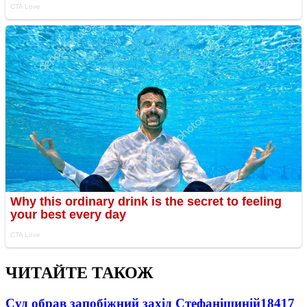
ЧИТАЙТЕ ТАКОЖ
Суд обрав запобіжний захід Стефанішиній
18417