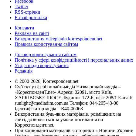
Facebook
Twitter
RSS-стрічки
E-mail розсилка
Контакти
Реклама на сайті
Використання матеріалів korrespondent.net
Правила користування сайтом
Договір користування сайтом
Політика у сфері конфіденційності і персональних даних
Угода щодо користування
Редакція
© 2000-2026, Korrespondent.net
Суб'єкт у сфері онлайн-медіа Назва онлайн-медіа –
«КореспонденТ.net» Адреса: 02091, місто Київ,
ХАРКІВСЬКЕ ШОСЕ, будинок 172-Б, офіс 208/1 E-mail:
sunlight@mediadim.com.ua
Телефон: 044-205-43-00
Ідентифікатор медіа – R40-06068
Використання будь-яких матеріалів, розміщених на
сайті, дозволяється за умови посилання на
Корреспондент.net.
При копіюванні матеріалів зі сторінки « Новини України
і світу» , для інтернет - видань - обов'язкове пряме