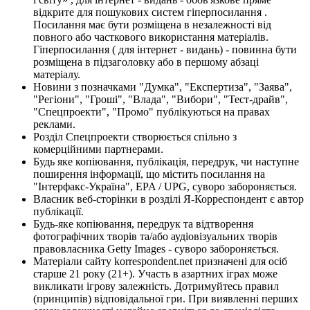
відкрите для пошукових систем гіперпосилання .
Посилання має бути розміщена в незалежності від
повного або часткового використання матеріалів.
Гіперпосилання ( для інтернет - видань) - повинна бути
розміщена в підзаголовку або в першому абзаці
матеріалу.
Новини з позначками "Думка", "Експертиза", "Заява",
"Регіони", "Гроші", "Влада", "Вибори", "Тест-драйв",
"Спецпроекти", "Промо" публікуються на правах
реклами.
Розділ Спецпроекти створюється спільно з
комерційними партнерами.
Будь яке копіювання, публікація, передрук, чи наступне
поширення інформації, що містить посилання на
"Інтерфакс-Україна", EPA / UPG, суворо забороняється.
Власник веб-сторінки в розділі Я-Корреспондент є автор
публікації.
Будь-яке копіювання, передрук та відтворення
фотографічних творів та/або аудіовізуальних творів
правовласника Getty Images - суворо забороняється.
Матеріали сайту korrespondent.net призначені для осіб
старше 21 року (21+). Участь в азартних іграх може
викликати ігрову залежність. Дотримуйтесь правил
(принципів) відповідальної гри. При виявленні перших