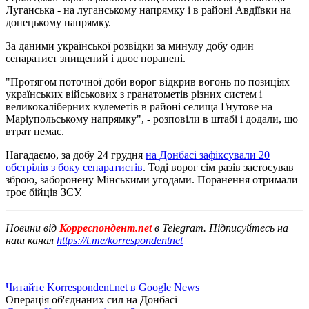
Луганська - на луганському напрямку і в районі Авдіївки на
донецькому напрямку.
За даними української розвідки за минулу добу один
сепаратист знищений і двоє поранені.
"Протягом поточної доби ворог відкрив вогонь по позиціях
українських військових з гранатометів різних систем і
великокаліберних кулеметів в районі селища Гнутове на
Маріупольському напрямку", - розповіли в штабі і додали, що
втрат немає.
Нагадаємо, за добу 24 грудня
на Донбасі зафіксували 20
обстрілів з боку сепаратистів
. Тоді ворог сім разів застосував
зброю, заборонену Мінськими угодами. Поранення отримали
троє бійців ЗСУ.
Новини від
Корреспондент.net
в Telegram. Підписуйтесь на
наш канал
https://t.me/korrespondentnet
Читайте Korrespondent.net в Google News
Операція об'єднаних сил на Донбасі