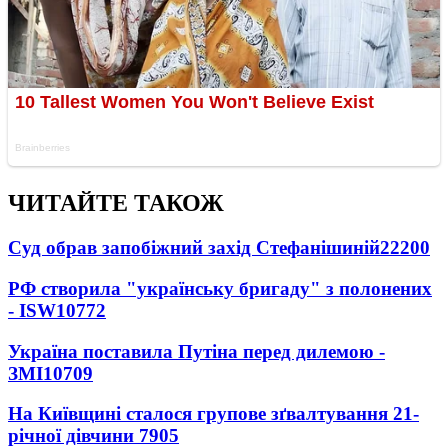
ЧИТАЙТЕ ТАКОЖ
Суд обрав запобіжний захід Стефанішиній
22200
РФ створила "українську бригаду" з полонених
- ISW
10772
Україна поставила Путіна перед дилемою -
ЗМІ
10709
На Київщині сталося групове зґвалтування 21-
річної дівчини
7905