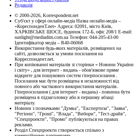
Редакція
© 2000-2026, Korrespondent.net
Суб'єкт у сфері онлайн-медіа Назва онлайн-медіа –
«КореспонденТ.net» Адреса: 02091, місто Київ,
ХАРКІВСЬКЕ ШОСЕ, будинок 172-Б, офіс 208/1 E-mail:
sunlight@mediadim.com.ua
Телефон: 044-205-43-00
Ідентифікатор медіа – R40-06068
Використання будь-яких матеріалів, розміщених на
сайті, дозволяється за умови посилання на
Корреспондент.net.
При копіюванні матеріалів зі сторінки « Новини України
і світу» , для інтернет - видань - обов'язкове пряме
відкрите для пошукових систем гіперпосилання .
Посилання має бути розміщена в незалежності від
повного або часткового використання матеріалів.
Гіперпосилання ( для інтернет - видань) - повинна бути
розміщена в підзаголовку або в першому абзаці
матеріалу.
Новини з позначками "Думка", "Експертиза", "Заява",
"Регіони", "Гроші", "Влада", "Вибори", "Тест-драйв",
"Спецпроекти", "Промо" публікуються на правах
реклами.
Розділ Спецпроекти створюється спільно з
комерційними партнерами.