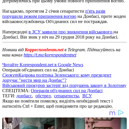
дотримуючись при цьому умови повного припинення вогню.
Нагадаємо, протягом 2 січня сепаратисти
п'ять разів
порушили режим припинення вогню
на Донбасі, проте жоден
військовослужбовець Об'єднаних сил не постраждав.
Напередодні
в ЗСУ заявили про зникнення військового
на
Донбасі. Він зник у ніч на 29 грудня 2018 року на Донбасі.
Новини від
Корреспондент.net
в Telegram. Підписуйтесь на
наш канал
https://t.me/korrespondentnet
Читайте Korrespondent.net в Google News
Операція об'єднаних сил на Донбасі
Сюжет
Кадрова політика Зеленського: кому президент
доручає "нести мир на Донбас"?
Військовий прокурор застеріг від порушень закону в Золотому
СПЕЦТЕМА:
Операція об'єднаних сил на Донбасі
ТЕГИ:
донбасс
,
обстрел
,
сепаратисты
,
ВСУ
Якщо ви помітили помилку, виділіть необхідний текст і
натисніть Ctrl + Enter, щоб повідомити про це редакцію.