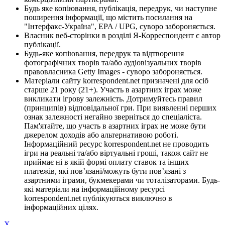
Будь яке копіювання, публікація, передрук, чи наступне
поширення інформації, що містить посилання на
"Інтерфакс-Україна", EPA / UPG, суворо забороняється.
Власник веб-сторінки в розділі Я-Корреспондент є автор
публікації.
Будь-яке копіювання, передрук та відтворення
фотографічних творів та/або аудіовізуальних творів
правовласника Getty Images - суворо забороняється.
Матеріали сайту korrespondent.net призначені для осіб
старше 21 року (21+). Участь в азартних іграх може
викликати ігрову залежність. Дотримуйтесь правил
(принципів) відповідальної гри. При виявленні перших
ознак залежності негайно зверніться до спеціаліста.
Пам'ятайте, що участь в азартних іграх не може бути
джерелом доходів або альтернативою роботі.
Інформаційний ресурс korrespondent.net не проводить
ігри на реальні та/або віртуальні гроші, також сайт не
приймає ні в якій формі оплату ставок та інших
платежів, які пов’язані/можуть бути пов’язані з
азартними іграми, букмекерами чи тоталізаторами. Будь-
які матеріали на інформаційному ресурсі
korrespondent.net публікуються виключно в
інформаційних цілях.
X