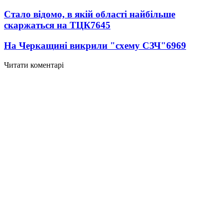
Стало відомо, в якій області найбільше
скаржаться на ТЦК
7645
На Черкащині викрили "схему СЗЧ"
6969
Читати коментарі