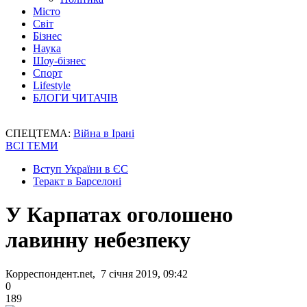
Місто
Світ
Бізнес
Наука
Шоу-бізнес
Спорт
Lifestyle
БЛОГИ ЧИТАЧІВ
СПЕЦТЕМА:
Війна в Ірані
ВСІ ТЕМИ
Вступ України в ЄС
Теракт в Барселоні
У Карпатах оголошено
лавинну небезпеку
Корреспондент.net, 7 січня 2019, 09:42
0
189