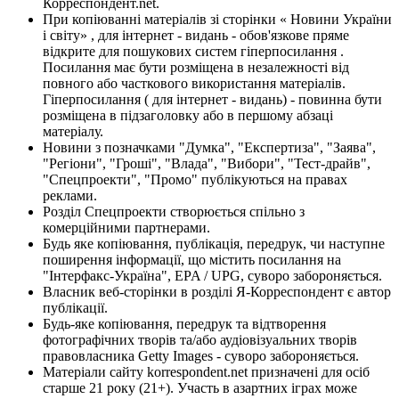
Корреспондент.net.
При копіюванні матеріалів зі сторінки « Новини України
і світу» , для інтернет - видань - обов'язкове пряме
відкрите для пошукових систем гіперпосилання .
Посилання має бути розміщена в незалежності від
повного або часткового використання матеріалів.
Гіперпосилання ( для інтернет - видань) - повинна бути
розміщена в підзаголовку або в першому абзаці
матеріалу.
Новини з позначками "Думка", "Експертиза", "Заява",
"Регіони", "Гроші", "Влада", "Вибори", "Тест-драйв",
"Спецпроекти", "Промо" публікуються на правах
реклами.
Розділ Спецпроекти створюється спільно з
комерційними партнерами.
Будь яке копіювання, публікація, передрук, чи наступне
поширення інформації, що містить посилання на
"Інтерфакс-Україна", EPA / UPG, суворо забороняється.
Власник веб-сторінки в розділі Я-Корреспондент є автор
публікації.
Будь-яке копіювання, передрук та відтворення
фотографічних творів та/або аудіовізуальних творів
правовласника Getty Images - суворо забороняється.
Матеріали сайту korrespondent.net призначені для осіб
старше 21 року (21+). Участь в азартних іграх може