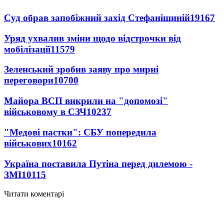
Суд обрав запобіжний захід Стефанішиній
19167
Уряд ухвалив зміни щодо відстрочки від
мобілізації
11579
Зеленський зробив заяву про мирні
переговори
10700
Майора ВСП викрили на "допомозі"
військовому в СЗЧ
10237
"Медові пастки": СБУ попередила
військових
10162
Україна поставила Путіна перед дилемою -
ЗМІ
10115
Читати коментарі