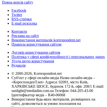
Повна версія сайту
Facebook
Twitter
RSS-стрічки
E-mail розсилка
Контакти
Реклама на сайті
Використання матеріалів korrespondent.net
Правила користування сайтом
Договір користування сайтом
Політика у сфері конфіденційності і персональних даних
Угода щодо користування
Редакція
© 2000-2026, Korrespondent.net
Суб'єкт у сфері онлайн-медіа Назва онлайн-медіа –
«КореспонденТ.net» Адреса: 02091, місто Київ,
ХАРКІВСЬКЕ ШОСЕ, будинок 172-Б, офіс 208/1 E-mail:
sunlight@mediadim.com.ua
Телефон: 044-205-43-00
Ідентифікатор медіа – R40-06068
Використання будь-яких матеріалів, розміщених на
сайті, дозволяється за умови посилання на