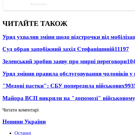
ЧИТАЙТЕ ТАКОЖ
Уряд ухвалив зміни щодо відстрочки від мобілізац
Суд обрав запобіжний захід Стефанішиній
11197
Зеленський зробив заяву про мирні переговори
10
Уряд змінив правила обслуговування чоловіків у
"Медові пастки": СБУ попередила військових
993
Майора ВСП викрили на "допомозі" військовому
Читати коментарі
Новини України
Останні