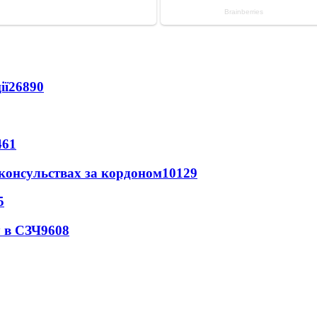
ії
26890
461
 консульствах за кордоном
10129
5
 в СЗЧ
9608