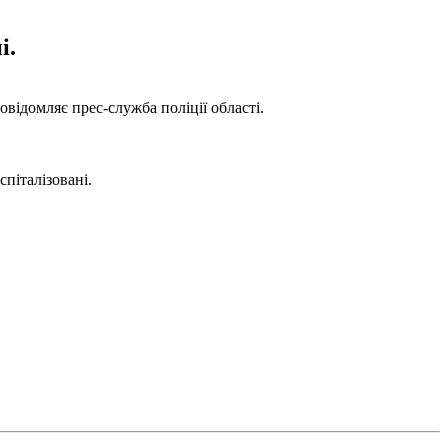
і.
овідомляє прес-служба поліції області.
піталізовані.