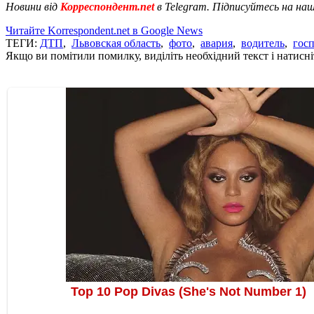
Новини від
Корреспондент.net
в Telegram. Підписуйтесь на на
Читайте Korrespondent.net в Google News
ТЕГИ:
ДТП
,
Львовская область
,
фото
,
авария
,
водитель
,
гос
Якщо ви помітили помилку, виділіть необхідний текст і натисніт