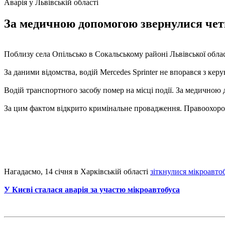
Аварія у Львівській області
За медичною допомогою звернулися четве
Поблизу села Опільсько в Сокальському районі Львівської області
За даними відомства, водій Mercedes Sprinter не впорався з кер
Водій транспортного засобу помер на місці події. За медичною 
За цим фактом відкрито кримінальне провадження. Правоохоро
Нагадаємо, 14 січня в Харківській області
зіткнулися мікроавтоб
У Києві сталася аварія за участю мікроавтобуса