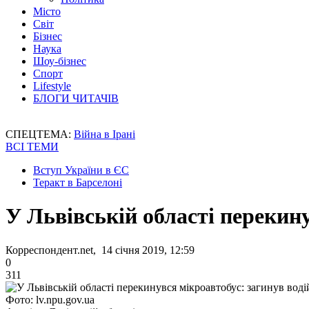
Місто
Світ
Бізнес
Наука
Шоу-бізнес
Спорт
Lifestyle
БЛОГИ ЧИТАЧІВ
СПЕЦТЕМА:
Війна в Ірані
ВСІ ТЕМИ
Вступ України в ЄС
Теракт в Барселоні
У Львівській області перекину
Корреспондент.net, 14 січня 2019, 12:59
0
311
Фото: lv.npu.gov.ua