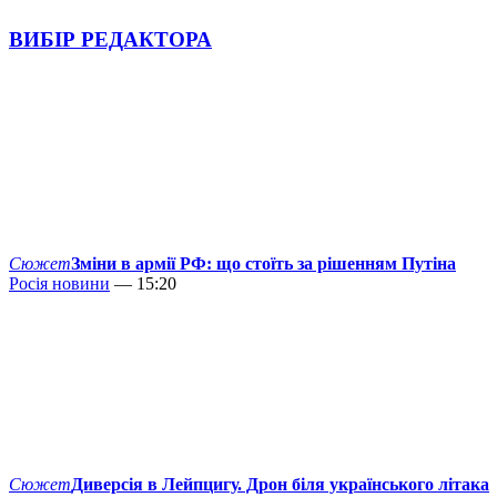
ВИБІР РЕДАКТОРА
Сюжет
Зміни в армії РФ: що стоїть за рішенням Путіна
Росія новини
— 15:20
Сюжет
Диверсія в Лейпцигу. Дрон біля українського літака