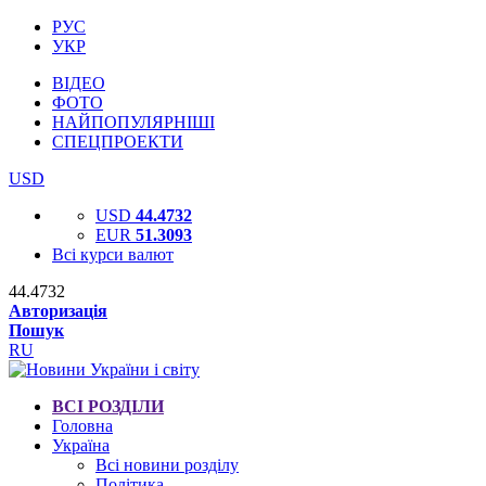
РУС
УКР
ВІДЕО
ФОТО
НАЙПОПУЛЯРНІШІ
СПЕЦПРОЕКТИ
USD
USD
44.4732
EUR
51.3093
Всі курси валют
44.4732
Авторизація
Пошук
RU
ВСІ РОЗДІЛИ
Головна
Україна
Всі новини розділу
Політика