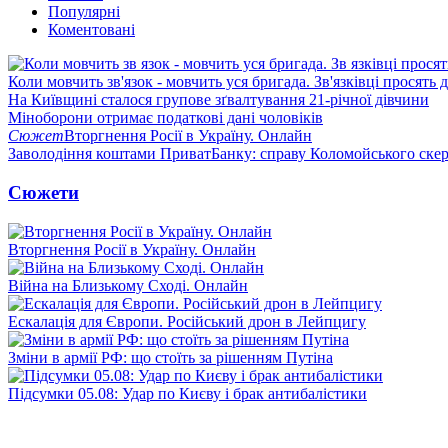
Популярні
Коментовані
Коли мовчить зв'язок - мовчить уся бригада. Зв'язківці просять
На Київщині сталося групове зґвалтування 21-річної дівчини
Міноборони отримає податкові дані чоловіків
Сюжет
Вторгнення Росії в Україну. Онлайн
Заволодіння коштами ПриватБанку: справу Коломойського скер
Сюжети
Вторгнення Росії в Україну. Онлайн
Війна на Близькому Сході. Онлайн
Ескалація для Європи. Російський дрон в Лейпцигу
Зміни в армії РФ: що стоїть за рішенням Путіна
Підсумки 05.08: Удар по Києву і брак антибалістики