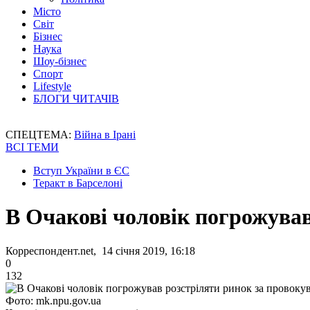
Місто
Світ
Бізнес
Наука
Шоу-бізнес
Спорт
Lifestyle
БЛОГИ ЧИТАЧІВ
СПЕЦТЕМА:
Війна в Ірані
ВСІ ТЕМИ
Вступ України в ЄС
Теракт в Барселоні
В Очакові чоловік погрожува
Корреспондент.net, 14 січня 2019, 16:18
0
132
Фото: mk.npu.gov.ua