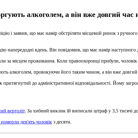
гують алкоголем, а він вже довгий час 
іцію і заявив, що має намір обстріляти місцевий ринок з ручног
ію напередодні вдень. Він повідомив, що має намір наступного д
ли за місцем проживання. Коли правоохоронці прибули, чоловік с
ть алкоголем, провокуючи його таким чином, а він вже довгий ч
 притягнутий до адміністративної відповідальності. Йому загро
ий вертоліт
. За хибний виклик їй виписали штраф у 3,5 тисячі до
 померли дев'ять чоловік
з десяти.