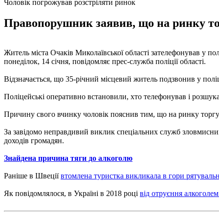
Чоловік погрожував розстріляти ринок
Правопорушник заявив, що на ринку тор
Житель міста Очаків Миколаївської області зателефонував у пол
понеділок, 14 січня, повідомляє прес-служба поліції області.
Відзначається, що 35-річний місцевий житель подзвонив у поліц
Поліцейські оперативно встановили, хто телефонував і розшука
Причину свого вчинку чоловік пояснив тим, що на ринку торгую
За завідомо неправдивий виклик спеціальних служб зловмисник
доходів громадян.
Знайдена причина тяги до алкоголю
Раніше в Швеції
втомлена туристка викликала в гори рятувальн
Як повідомлялося, в Україні в 2018 році
від отруєння алкоголем