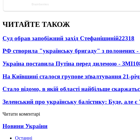
ЧИТАЙТЕ ТАКОЖ
Суд обрав запобіжний захід Стефанішиній
22318
РФ створила "українську бригаду" з полонених -
Україна поставила Путіна перед дилемою - ЗМІ
10
На Київщині сталося групове зґвалтування 21-річ
Стало відомо, в якій області найбільше скаржать
Зеленський про українську балістику: Буде, але є
Читати коментарі
Новини України
Останні