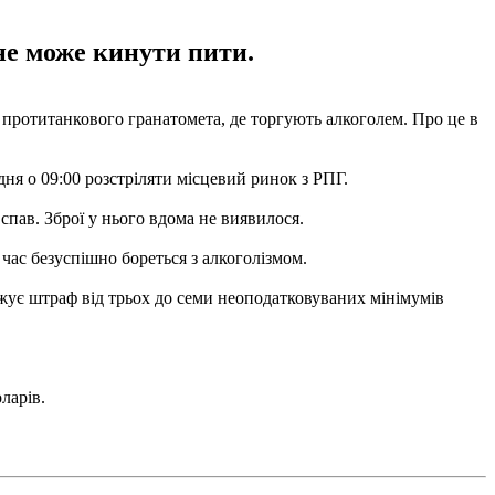
не може кинути пити.
о протитанкового гранатомета, де торгують алкоголем. Про це в
ня о 09:00 розстріляти місцевий ринок з РПГ.
пав. Зброї у нього вдома не виявилося.
ас безуспішно бореться з алкоголізмом.
жує штраф від трьох до семи неоподатковуваних мінімумів
ларів.