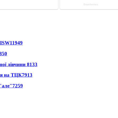
 ISW
11949
850
ної дівчини
8133
ся на ТЦК
7913
 "але"
7259