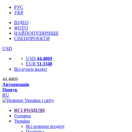
РУС
УКР
ВІДЕО
ФОТО
НАЙПОПУЛЯРНІШІ
СПЕЦПРОЕКТИ
USD
USD
44.4869
EUR
51.3348
Всі курси валют
44.4869
Авторизація
Пошук
RU
ВСІ РОЗДІЛИ
Головна
Україна
Всі новини розділу
Політика