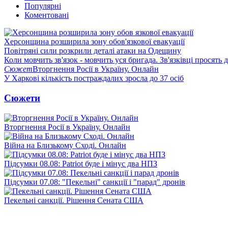
Популярні
Коментовані
Херсонщина розширила зону обов'язкової евакуації
Повітряні сили розкрили деталі атаки на Одещину
Коли мовчить зв'язок - мовчить уся бригада. Зв'язківці просять
Сюжет
Вторгнення Росії в Україну. Онлайн
У Харкові кількість постраждалих зросла до 37 осіб
Сюжети
Вторгнення Росії в Україну. Онлайн
Війна на Близькому Сході. Онлайн
Підсумки 08.08: Patriot буде і мінус два НПЗ
Підсумки 07.08: "Пекельні" санкції і "парад" дронів
Пекельні санкції. Рішення Сената США