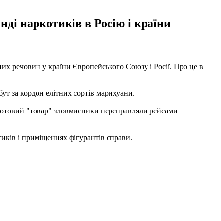
нді наркотиків в Росію і країни
их речовин у країни Європейського Союзу і Росії. Про це в
ут за кордон елітних сортів марихуани.
 Готовий "товар" зловмисники переправляли рейсами
иків і приміщеннях фігурантів справи.