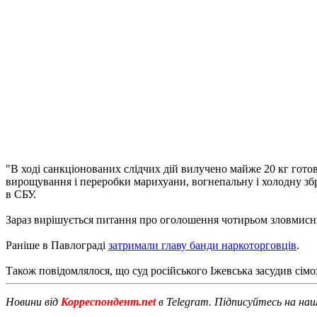
"В ході санкціонованих слідчих дій вилучено майже 20 кг готов
вирощування і переробки марихуани, вогнепальну і холодну збр
в СБУ.
Зараз вирішується питання про оголошення чотирьом зловмисник
Раніше в Павлограді
затримали главу банди наркоторговців
.
Також повідомлялося, що суд російського Іжевська засудив сім
Новини від
Корреспондент.net
в Telegram. Підписуйтесь на на