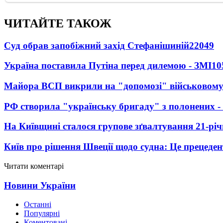
ЧИТАЙТЕ ТАКОЖ
Суд обрав запобіжний захід Стефанішиній
22049
Україна поставила Путіна перед дилемою - ЗМІ
10
Майора ВСП викрили на "допомозі" військовому
РФ створила "українську бригаду" з полонених -
На Київщині сталося групове зґвалтування 21-річ
Київ про рішення Швеції щодо судна: Це прецеден
Читати коментарі
Новини України
Останні
Популярні
Коментовані