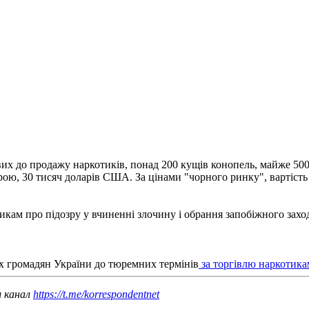
их до продажу наркотиків, понад 200 кущів конопель, майже 500 
ою, 30 тисяч доларів США. За цінами "чорного ринку", вартість
ам про підозру у вчиненні злочину і обрання запобіжного заходу
ох громадян України до тюремних термінів
за торгівлю наркотика
ш канал
https://t.me/korrespondentnet