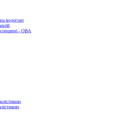
 на водогоні
анцій
рсонщині - ОВА
балістикою