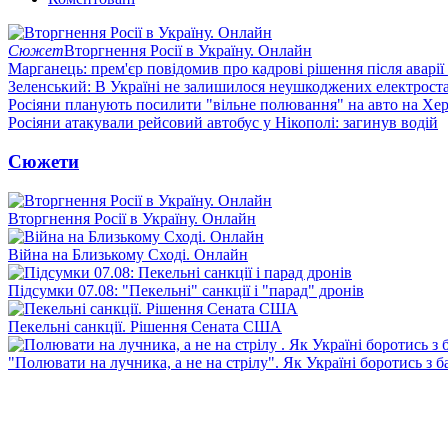
Сюжет
Вторгнення Росії в Україну. Онлайн
Марганець: прем'єр повідомив про кадрові рішення після аварії
Зеленський: В Україні не залишилося неушкоджених електрост
Росіяни планують посилити "вільне полювання" на авто на Хе
Росіяни атакували рейсовий автобус у Нікополі: загинув водій
Сюжети
Вторгнення Росії в Україну. Онлайн
Війна на Близькому Сході. Онлайн
Підсумки 07.08: "Пекельні" санкції і "парад" дронів
Пекельні санкції. Рішення Сената США
"Полювати на лучника, а не на стрілу". Як Україні боротись з 