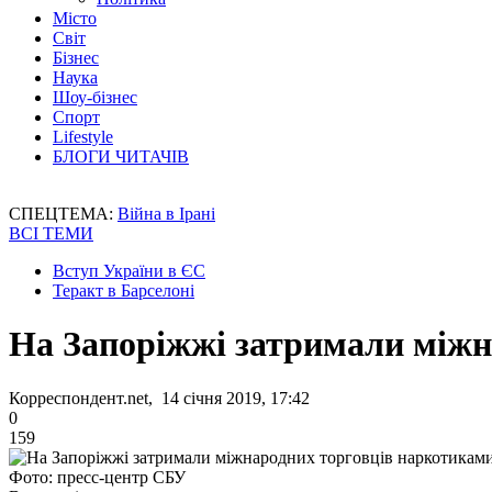
Місто
Світ
Бізнес
Наука
Шоу-бізнес
Спорт
Lifestyle
БЛОГИ ЧИТАЧІВ
СПЕЦТЕМА:
Війна в Ірані
ВСІ ТЕМИ
Вступ України в ЄС
Теракт в Барселоні
На Запоріжжі затримали міжн
Корреспондент.net, 14 січня 2019, 17:42
0
159
Фото: пресс-центр СБУ