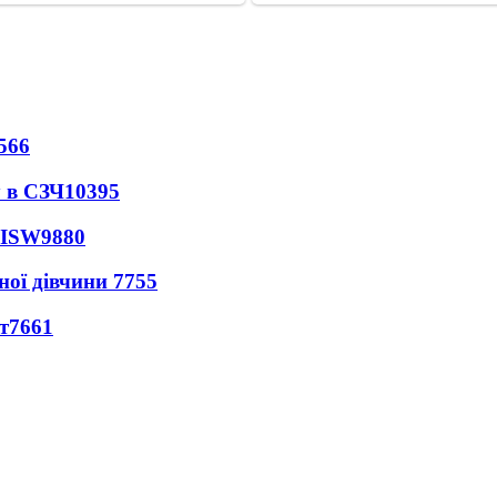
566
 в СЗЧ
10395
 ISW
9880
ної дівчини
7755
т
7661