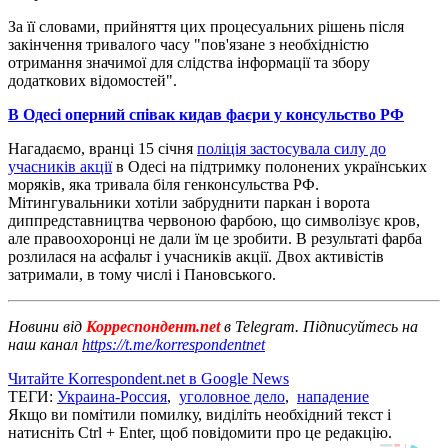
За її словами, прийняття цих процесуальних рішень після
закінчення тривалого часу "пов'язане з необхідністю
отримання значимої для слідства інформації та збору
додаткових відомостей".
В Одесі оперний співак кидав фаєри у консульство РФ
Нагадаємо, вранці 15 січня
поліція застосувала силу до
учасників акції
в Одесі на підтримку полонених українських
моряків, яка тривала біля генконсульства РФ.
Мітингувальники хотіли забруднити паркан і ворота
диппредставництва червоною фарбою, що символізує кров,
але правоохоронці не дали їм це зробити. В результаті фарба
розлилася на асфальт і учасників акції. Двох активістів
затримали, в тому числі і Пановського.
Новини від
Корреспондент.net
в Telegram. Підписуйтесь на
наш канал
https://t.me/korrespondentnet
Читайте Korrespondent.net в Google News
ТЕГИ:
Украина-Россия
,
уголовное дело
,
нападение
Якщо ви помітили помилку, виділіть необхідний текст і
натисніть Ctrl + Enter, щоб повідомити про це редакцію.