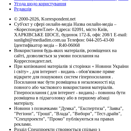
Угода щодо користування
Редакція
© 2000-2026, Korrespondent.net
Суб'єкт у сфері онлайн-медіа Назва онлайн-медіа –
«КореспонденТ.net» Адреса: 02091, місто Київ,
ХАРКІВСЬКЕ ШОСЕ, будинок 172-Б, офіс 208/1 E-mail:
sunlight@mediadim.com.ua
Телефон: 044-205-43-00
Ідентифікатор медіа – R40-06068
Використання будь-яких матеріалів, розміщених на
сайті, дозволяється за умови посилання на
Корреспондент.net.
При копіюванні матеріалів зі сторінки « Новини України
і світу» , для інтернет - видань - обов'язкове пряме
відкрите для пошукових систем гіперпосилання .
Посилання має бути розміщена в незалежності від
повного або часткового використання матеріалів.
Гіперпосилання ( для інтернет - видань) - повинна бути
розміщена в підзаголовку або в першому абзаці
матеріалу.
Новини з позначками "Думка", "Експертиза", "Заява",
"Регіони", "Гроші", "Влада", "Вибори", "Тест-драйв",
"Спецпроекти", "Промо" публікуються на правах
реклами.
Розділ Спецпроекти створюється спільно з