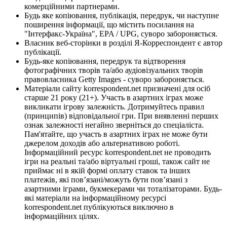
комерційними партнерами.
Будь яке копіювання, публікація, передрук, чи наступне
поширення інформації, що містить посилання на
"Інтерфакс-Україна", EPA / UPG, суворо забороняється.
Власник веб-сторінки в розділі Я-Корреспондент є автор
публікації.
Будь-яке копіювання, передрук та відтворення
фотографічних творів та/або аудіовізуальних творів
правовласника Getty Images - суворо забороняється.
Матеріали сайту korrespondent.net призначені для осіб
старше 21 року (21+). Участь в азартних іграх може
викликати ігрову залежність. Дотримуйтесь правил
(принципів) відповідальної гри. При виявленні перших
ознак залежності негайно зверніться до спеціаліста.
Пам'ятайте, що участь в азартних іграх не може бути
джерелом доходів або альтернативою роботі.
Інформаційний ресурс korrespondent.net не проводить
ігри на реальні та/або віртуальні гроші, також сайт не
приймає ні в якій формі оплату ставок та інших
платежів, які пов’язані/можуть бути пов’язані з
азартними іграми, букмекерами чи тоталізаторами. Будь-
які матеріали на інформаційному ресурсі
korrespondent.net публікуються виключно в
інформаційних цілях.