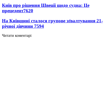
Київ про рішення Швеції щодо судна: Це
прецедент
7620
На Київщині сталося групове зґвалтування 21-
річної дівчини
7594
Читати коментарі