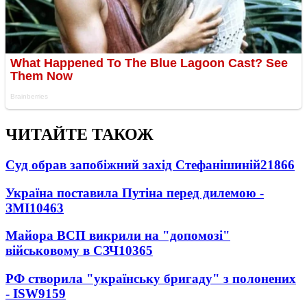
ЧИТАЙТЕ ТАКОЖ
Суд обрав запобіжний захід Стефанішиній
21866
Україна поставила Путіна перед дилемою -
ЗМІ
10463
Майора ВСП викрили на "допомозі"
військовому в СЗЧ
10365
РФ створила "українську бригаду" з полонених
- ISW
9159