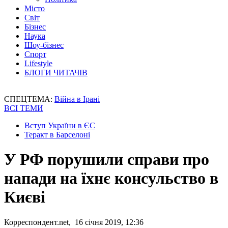
Місто
Світ
Бізнес
Наука
Шоу-бізнес
Спорт
Lifestyle
БЛОГИ ЧИТАЧІВ
СПЕЦТЕМА:
Війна в Ірані
ВСІ ТЕМИ
Вступ України в ЄС
Теракт в Барселоні
У РФ порушили справи про
напади на їхнє консульство в
Києві
Корреспондент.net, 16 січня 2019, 12:36