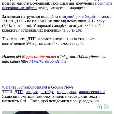
прем'єр-міністр Володимир Гройсман дав доручення
посилити
перевірки автобусів
перед виходом на маршрут.
За даними патрульної поліції,
за минулий рік в Україні сталося
150120 ДТП
- це на 12406 менше від показників 2017 року
(7,6% зниження). У дорожніх аваріях загинули 3350 осіб, а
кількість постраждалих перевищила 30 тисяч.
Таким чином, ДТП за участю перевізників становить
щонайменше 5% від загальної кількості аварій.
Новини від
Корреспондент.net
в Telegram. Підписуйтесь на
наш канал
https://t.me/korrespondentnet
Читайте Korrespondent.net в Google News
ТЕГИ:
ДТП
,
авария
,
автобус
,
маршрутка
,
авиаперевозки
Якщо ви помітили помилку, виділіть необхідний текст і
натисніть Ctrl + Enter, щоб повідомити про це редакцію.