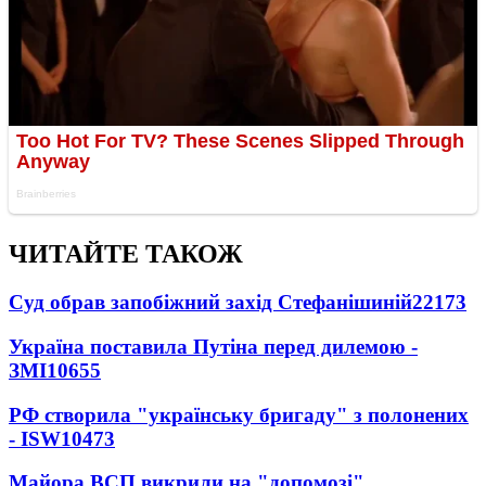
ЧИТАЙТЕ ТАКОЖ
Суд обрав запобіжний захід Стефанішиній
22173
Україна поставила Путіна перед дилемою -
ЗМІ
10655
РФ створила "українську бригаду" з полонених
- ISW
10473
Майора ВСП викрили на "допомозі"