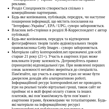
реклами.
Розділ Спецпроекти створюється спільно з
комерційними партнерами.
Будь яке копіювання, публікація, передрук, чи наступне
поширення інформації, що містить посилання на
"Інтерфакс-Україна", EPA / UPG, суворо забороняється.
Власник веб-сторінки в розділі Я-Корреспондент є автор
публікації.
Будь-яке копіювання, передрук та відтворення
фотографічних творів та/або аудіовізуальних творів
правовласника Getty Images - суворо забороняється.
Матеріали сайту korrespondent.net призначені для осіб
старше 21 року (21+). Участь в азартних іграх може
викликати ігрову залежність. Дотримуйтесь правил
(принципів) відповідальної гри. При виявленні перших
ознак залежності негайно зверніться до спеціаліста.
Пам'ятайте, що участь в азартних іграх не може бути
джерелом доходів або альтернативою роботі.
Інформаційний ресурс korrespondent.net не проводить
ігри на реальні та/або віртуальні гроші, також сайт не
приймає ні в якій формі оплату ставок та інших
платежів, які пов’язані/можуть бути пов’язані з
азартними іграми, букмекерами чи тоталізаторами. Будь-
які матеріали на інформаційному ресурсі
korrespondent.net публікуються виключно в