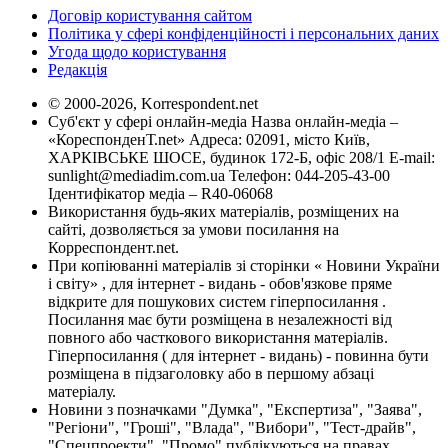
Договір користування сайтом
Політика у сфері конфіденційності і персональних даних
Угода щодо користування
Редакція
© 2000-2026, Korrespondent.net
Суб'єкт у сфері онлайн-медіа Назва онлайн-медіа –
«КореспонденТ.net» Адреса: 02091, місто Київ,
ХАРКІВСЬКЕ ШОСЕ, будинок 172-Б, офіс 208/1 E-mail:
sunlight@mediadim.com.ua
Телефон: 044-205-43-00
Ідентифікатор медіа – R40-06068
Використання будь-яких матеріалів, розміщених на
сайті, дозволяється за умови посилання на
Корреспондент.net.
При копіюванні матеріалів зі сторінки « Новини України
і світу» , для інтернет - видань - обов'язкове пряме
відкрите для пошукових систем гіперпосилання .
Посилання має бути розміщена в незалежності від
повного або часткового використання матеріалів.
Гіперпосилання ( для інтернет - видань) - повинна бути
розміщена в підзаголовку або в першому абзаці
матеріалу.
Новини з позначками "Думка", "Експертиза", "Заява",
"Регіони", "Гроші", "Влада", "Вибори", "Тест-драйв",
"Спецпроекти", "Промо" публікуються на правах