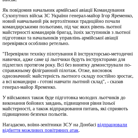
Як повідомив начальник армійської авіації Командування
Сухопутних військ ЗС України генерал-майор Ігор Яременко,
новий навчальний рік вертолітники традиційно почали
командирськими польотами, під час яких рівень льотної
майстерності командирів бригад, їхніх заступників з льотної
підготовки та начальників управлінь армійської авіації
перевірявся особливо ретельно.
"Перевіряли техніку пілотування й інструкторсько-методичні
навички, адже саме ці льотчики будуть інструкторами для
підлеглих протягом року. Всі без винятку демонстрували по-
справжньому філігранний пілотаж. Отже, висновок
однозначний: майстерність льотного складу постійно зростає,
а всі командири - готові навчати льотний склад", - сказав
генерал-майор Яременко.
У військових також буде підготовка молодих льотчиків до
виконання бойових завдань, підвищення рівня їхньої
майстерності, а також відпрацювання питань, які сприяють
підвищенню безпеки польотів.
Нагадаємо, воїни-зенітники ЗСУ на Донбасі
відпрацювали
відбиття можливих повітряних атак
.