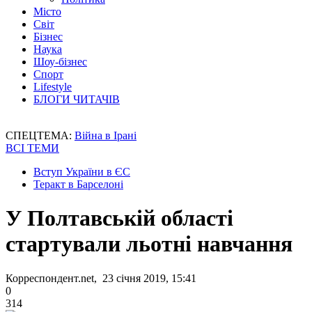
Місто
Світ
Бізнес
Наука
Шоу-бізнес
Спорт
Lifestyle
БЛОГИ ЧИТАЧІВ
СПЕЦТЕМА:
Війна в Ірані
ВСІ ТЕМИ
Вступ України в ЄС
Теракт в Барселоні
У Полтавській області
стартували льотні навчання
Корреспондент.net, 23 січня 2019, 15:41
0
314