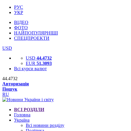
РУС
УКР
ВІДЕО
ФОТО
НАЙПОПУЛЯРНІШІ
СПЕЦПРОЕКТИ
USD
USD
44.4732
EUR
51.3093
Всі курси валют
44.4732
Авторизація
Пошук
RU
ВСІ РОЗДІЛИ
Головна
Україна
Всі новини розділу
Політика