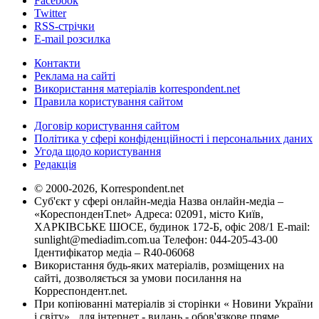
Facebook
Twitter
RSS-стрічки
E-mail розсилка
Контакти
Реклама на сайті
Використання матеріалів korrespondent.net
Правила користування сайтом
Договір користування сайтом
Політика у сфері конфіденційності і персональних даних
Угода щодо користування
Редакція
© 2000-2026, Korrespondent.net
Суб'єкт у сфері онлайн-медіа Назва онлайн-медіа –
«КореспонденТ.net» Адреса: 02091, місто Київ,
ХАРКІВСЬКЕ ШОСЕ, будинок 172-Б, офіс 208/1 E-mail:
sunlight@mediadim.com.ua
Телефон: 044-205-43-00
Ідентифікатор медіа – R40-06068
Використання будь-яких матеріалів, розміщених на
сайті, дозволяється за умови посилання на
Корреспондент.net.
При копіюванні матеріалів зі сторінки « Новини України
і світу» , для інтернет - видань - обов'язкове пряме