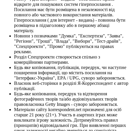
відкрите для пошукових систем гіперпосилання .
Посилання має бути розміщена в незалежності від
повного або часткового використання матеріалів.
Гіперпосилання ( для інтернет - видань) - повинна бути
розміщена в підзаголовку або в першому абзаці
матеріалу.
Новини з позначками "Думка", "Експертиза", "Заява",
"Регіони", "Гроші", "Влада", "Вибори", "Тест-драйв",
"Спецпроекти", "Промо" публікуються на правах
реклами.
Розділ Спецпроекти створюється спільно з
комерційними партнерами.
Будь яке копіювання, публікація, передрук, чи наступне
поширення інформації, що містить посилання на
"Інтерфакс-Україна", EPA / UPG, суворо забороняється.
Власник веб-сторінки в розділі Я-Корреспондент є автор
публікації.
Будь-яке копіювання, передрук та відтворення
фотографічних творів та/або аудіовізуальних творів
правовласника Getty Images - суворо забороняється.
Матеріали сайту korrespondent.net призначені для осіб
старше 21 року (21+). Участь в азартних іграх може
викликати ігрову залежність. Дотримуйтесь правил
(принципів) відповідальної гри. При виявленні перших
ознак залежності негайно зверніться до спеціаліста.