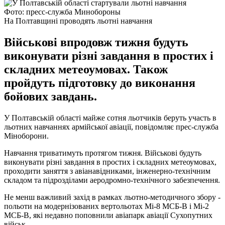
Фото: пресс-служба Минобороны
На Полтавщині проводять льотні навчання
Військові впродовж тижня будуть
виконувати різні завдання в простих і
складних метеоумовах. Також
пройдуть підготовку до виконання
бойових завдань.
У Полтавській області майже сотня льотчиків беруть участь в
льотних навчаннях армійської авіації, повідомляє прес-служба
Міноборони.
Навчання триватимуть протягом тижня. Військові будуть
виконувати різні завдання в простих і складних метеоумовах,
проходити заняття з авіанавідниками, інженерно-технічним
складом та підрозділами аеродромно-технічного забезпечення.
Не менш важливий захід в рамках льотно-методичного збору -
польоти на модернізованих вертольотах Мі-8 МСБ-В і Мі-2
МСБ-В, які недавно поповнили авіапарк авіації Сухопутних
військ.