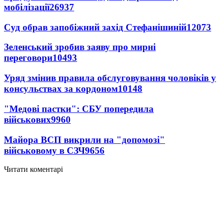
мобілізації
26937
Суд обрав запобіжний захід Стефанішиній
12073
Зеленський зробив заяву про мирні
переговори
10493
Уряд змінив правила обслуговування чоловіків у
консульствах за кордоном
10148
"Медові пастки": СБУ попередила
військових
9960
Майора ВСП викрили на "допомозі"
військовому в СЗЧ
9656
Читати коментарі