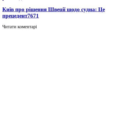
Київ про рішення Швеції щодо судна: Це
прецедент
7671
Читати коментарі