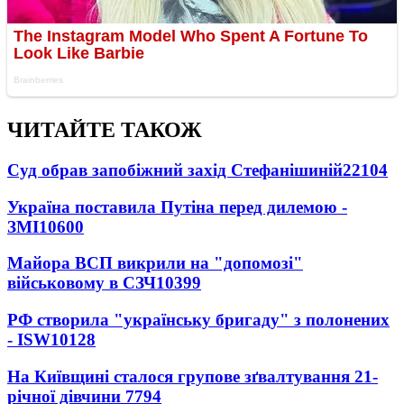
ЧИТАЙТЕ ТАКОЖ
Суд обрав запобіжний захід Стефанішиній
22104
Україна поставила Путіна перед дилемою -
ЗМІ
10600
Майора ВСП викрили на "допомозі"
військовому в СЗЧ
10399
РФ створила "українську бригаду" з полонених
- ISW
10128
На Київщині сталося групове зґвалтування 21-
річної дівчини
7794