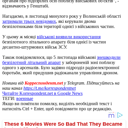
органам про підозрілих осіб поблизу військових об'єктів", -
відзначають у Генштабі.
Нагадаємо, в листопаді минулого року у Волинській області
затримали трьох невідомих
, які керували двома
безпілотниками біля території однієї з військових частин.
У цьому ж місяці
військові виявили використання
безпілотного літального апарату біля однієї із частин
десантно-штурмових військ ЗСУ.
Також повідомлялося, що 5 листопада військові
знешкодили
безпілотний літальний апарат
у забороненій зоні поблизу
одного з арсеналів. Було задіяно підрозділ радіоелектронної
боротьби, який придушив радіоканали управління дроном.
Новини від
Корреспондент.net
у Telegram. Підписуйтесь на
наш канал
https://t.me/korrespondentnet
Читайте Korrespondent.net в Google News
ТЕГИ:
военные
Якщо ви помітили помилку, виділіть необхідний текст і
натисніть Ctrl + Enter, щоб повідомити про це редакцію.