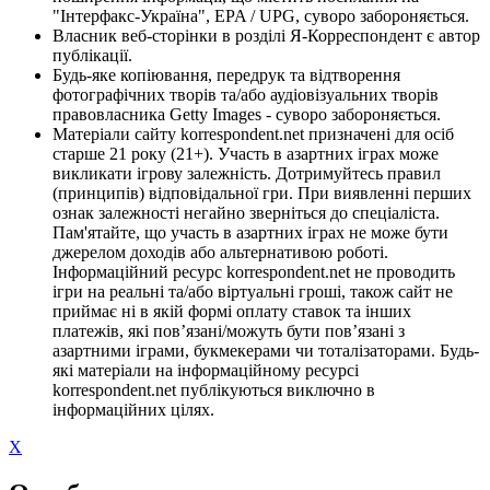
"Інтерфакс-Україна", EPA / UPG, суворо забороняється.
Власник веб-сторінки в розділі Я-Корреспондент є автор
публікації.
Будь-яке копіювання, передрук та відтворення
фотографічних творів та/або аудіовізуальних творів
правовласника Getty Images - суворо забороняється.
Матеріали сайту korrespondent.net призначені для осіб
старше 21 року (21+). Участь в азартних іграх може
викликати ігрову залежність. Дотримуйтесь правил
(принципів) відповідальної гри. При виявленні перших
ознак залежності негайно зверніться до спеціаліста.
Пам'ятайте, що участь в азартних іграх не може бути
джерелом доходів або альтернативою роботі.
Інформаційний ресурс korrespondent.net не проводить
ігри на реальні та/або віртуальні гроші, також сайт не
приймає ні в якій формі оплату ставок та інших
платежів, які пов’язані/можуть бути пов’язані з
азартними іграми, букмекерами чи тоталізаторами. Будь-
які матеріали на інформаційному ресурсі
korrespondent.net публікуються виключно в
інформаційних цілях.
X