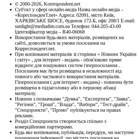
© 2000-2026, Korrespondent.net
Суб'єкт у сфері онлайн-медіа Назва онлайн-медіа –
«КореспонденТ.net» Адреса: 02091, місто Київ,
ХАРКІВСЬКЕ ШОСЕ, будинок 172-Б, офіс 208/1 E-mail:
sunlight@mediadim.com.ua
Телефон: 044-205-43-00
Ідентифікатор медіа – R40-06068
Використання будь-яких матеріалів, розміщених на
сайті, дозволяється за умови посилання на
Корреспондент.net.
При копіюванні матеріалів зі сторінки « Новини України
і світу» , для інтернет - видань - обов'язкове пряме
відкрите для пошукових систем гіперпосилання .
Посилання має бути розміщена в незалежності від
повного або часткового використання матеріалів.
Гіперпосилання ( для інтернет - видань) - повинна бути
розміщена в підзаголовку або в першому абзаці
матеріалу.
Новини з позначками "Думка", "Експертиза", "Заява",
"Регіони", "Гроші", "Влада", "Вибори", "Тест-драйв",
"Спецпроекти", "Промо" публікуються на правах
реклами.
Розділ Спецпроекти створюється спільно з
комерційними партнерами.
Будь яке копіювання, публікація, передрук, чи наступне
поширення інформації, що містить посилання на