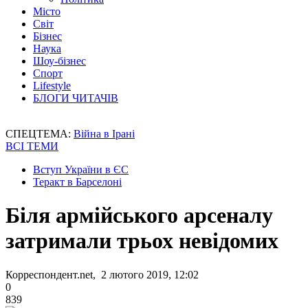
Місто
Світ
Бізнес
Наука
Шоу-бізнес
Спорт
Lifestyle
БЛОГИ ЧИТАЧІВ
СПЕЦТЕМА:
Війна в Ірані
ВСІ ТЕМИ
Вступ України в ЄС
Теракт в Барселоні
Біля армійського арсеналу
затримали трьох невідомих
Корреспондент.net, 2 лютого 2019, 12:02
0
839