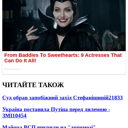
ЧИТАЙТЕ ТАКОЖ
Суд обрав запобіжний захід Стефанішиній
21833
Україна поставила Путіна перед дилемою -
ЗМІ
10454
Майора ВСП викрили на "допомозі"