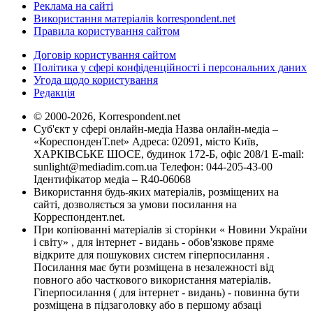
Реклама на сайті
Використання матеріалів korrespondent.net
Правила користування сайтом
Договір користування сайтом
Політика у сфері конфіденційності і персональних даних
Угода щодо користування
Редакція
© 2000-2026, Korrespondent.net
Суб'єкт у сфері онлайн-медіа Назва онлайн-медіа –
«КореспонденТ.net» Адреса: 02091, місто Київ,
ХАРКІВСЬКЕ ШОСЕ, будинок 172-Б, офіс 208/1 E-mail:
sunlight@mediadim.com.ua
Телефон: 044-205-43-00
Ідентифікатор медіа – R40-06068
Використання будь-яких матеріалів, розміщених на
сайті, дозволяється за умови посилання на
Корреспондент.net.
При копіюванні матеріалів зі сторінки « Новини України
і світу» , для інтернет - видань - обов'язкове пряме
відкрите для пошукових систем гіперпосилання .
Посилання має бути розміщена в незалежності від
повного або часткового використання матеріалів.
Гіперпосилання ( для інтернет - видань) - повинна бути
розміщена в підзаголовку або в першому абзаці