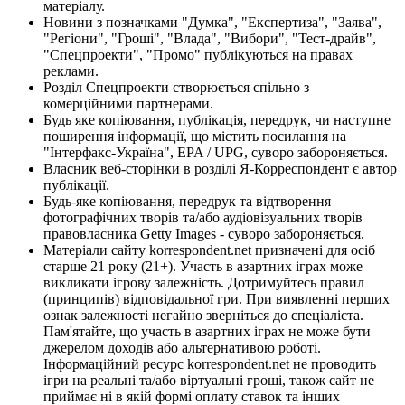
матеріалу.
Новини з позначками "Думка", "Експертиза", "Заява",
"Регіони", "Гроші", "Влада", "Вибори", "Тест-драйв",
"Спецпроекти", "Промо" публікуються на правах
реклами.
Розділ Спецпроекти створюється спільно з
комерційними партнерами.
Будь яке копіювання, публікація, передрук, чи наступне
поширення інформації, що містить посилання на
"Інтерфакс-Україна", EPA / UPG, суворо забороняється.
Власник веб-сторінки в розділі Я-Корреспондент є автор
публікації.
Будь-яке копіювання, передрук та відтворення
фотографічних творів та/або аудіовізуальних творів
правовласника Getty Images - суворо забороняється.
Матеріали сайту korrespondent.net призначені для осіб
старше 21 року (21+). Участь в азартних іграх може
викликати ігрову залежність. Дотримуйтесь правил
(принципів) відповідальної гри. При виявленні перших
ознак залежності негайно зверніться до спеціаліста.
Пам'ятайте, що участь в азартних іграх не може бути
джерелом доходів або альтернативою роботі.
Інформаційний ресурс korrespondent.net не проводить
ігри на реальні та/або віртуальні гроші, також сайт не
приймає ні в якій формі оплату ставок та інших