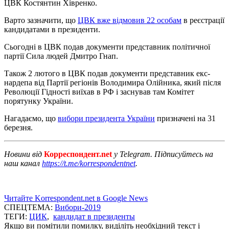
ЦВК Костянтин Хівренко.
Варто зазначити, що
ЦВК вже відмовив 22 особам
в реєстрації
кандидатами в президенти.
Сьогодні в ЦВК подав документи представник політичної
партії Сила людей Дмитро Гнап.
Також 2 лютого в ЦВК подав документи представник екс-
нардепа від Партії регіонів Володимира Олійника, який після
Революції Гідності виїхав в РФ і заснував там Комітет
порятунку України.
Нагадаємо, що
вибори президента України
призначені на 31
березня.
Новини від
Корреспондент.net
у Telegram. Підписуйтесь на
наш канал
https://t.me/korrespondentnet
.
Читайте Korrespondent.net в Google News
СПЕЦТЕМА:
Вибори-2019
ТЕГИ:
ЦИК
,
кандидат в президенты
Якщо ви помітили помилку, виділіть необхідний текст і