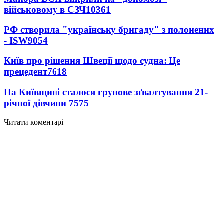
військовому в СЗЧ
10361
РФ створила "українську бригаду" з полонених
- ISW
9054
Київ про рішення Швеції щодо судна: Це
прецедент
7618
На Київщині сталося групове зґвалтування 21-
річної дівчини
7575
Читати коментарі