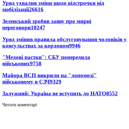
Уряд ухвалив зміни щодо відстрочки від
мобілізації
26616
Зеленський зробив заяву про мирні
переговори
10247
Уряд змінив правила обслуговування чоловіків у
консульствах за кордоном
9946
"Медові пастки": СБУ попередила
військових
9758
Майора ВСП викрили на "допомозі"
військовому в СЗЧ
9329
Залужний: Україна не вступить до НАТО
8552
Читати коментарі