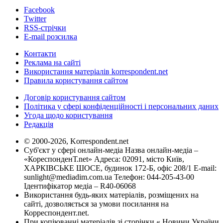
Facebook
Twitter
RSS-стрічки
E-mail розсилка
Контакти
Реклама на сайті
Використання матеріалів korrespondent.net
Правила користування сайтом
Договір користування сайтом
Політика у сфері конфіденційності і персональних даних
Угода щодо користування
Редакція
© 2000-2026, Korrespondent.net
Суб'єкт у сфері онлайн-медіа Назва онлайн-медіа –
«КореспонденТ.net» Адреса: 02091, місто Київ,
ХАРКІВСЬКЕ ШОСЕ, будинок 172-Б, офіс 208/1 E-mail:
sunlight@mediadim.com.ua
Телефон: 044-205-43-00
Ідентифікатор медіа – R40-06068
Використання будь-яких матеріалів, розміщених на
сайті, дозволяється за умови посилання на
Корреспондент.net.
При копіюванні матеріалів зі сторінки « Новини України