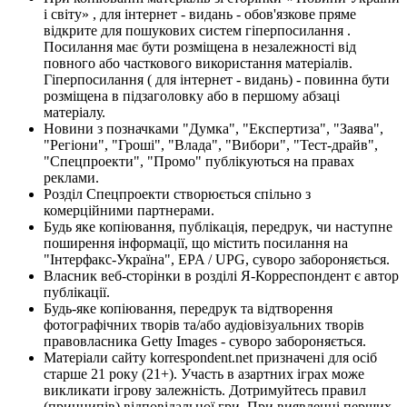
і світу» , для інтернет - видань - обов'язкове пряме
відкрите для пошукових систем гіперпосилання .
Посилання має бути розміщена в незалежності від
повного або часткового використання матеріалів.
Гіперпосилання ( для інтернет - видань) - повинна бути
розміщена в підзаголовку або в першому абзаці
матеріалу.
Новини з позначками "Думка", "Експертиза", "Заява",
"Регіони", "Гроші", "Влада", "Вибори", "Тест-драйв",
"Спецпроекти", "Промо" публікуються на правах
реклами.
Розділ Спецпроекти створюється спільно з
комерційними партнерами.
Будь яке копіювання, публікація, передрук, чи наступне
поширення інформації, що містить посилання на
"Інтерфакс-Україна", EPA / UPG, суворо забороняється.
Власник веб-сторінки в розділі Я-Корреспондент є автор
публікації.
Будь-яке копіювання, передрук та відтворення
фотографічних творів та/або аудіовізуальних творів
правовласника Getty Images - суворо забороняється.
Матеріали сайту korrespondent.net призначені для осіб
старше 21 року (21+). Участь в азартних іграх може
викликати ігрову залежність. Дотримуйтесь правил
(принципів) відповідальної гри. При виявленні перших