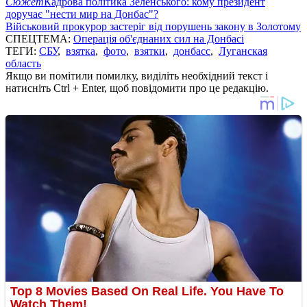
Сюжет
Кадрова політика Зеленського: кому президент
доручає "нести мир на Донбас"?
Військовий прокурор застеріг від порушень закону в Золотому
СПЕЦТЕМА:
Операція об'єднаних сил на Донбасі
ТЕГИ:
СБУ
,
взятка
,
фото
,
взятки
,
донбасс
,
Луганская
область
Якщо ви помітили помилку, виділіть необхідний текст і
натисніть Ctrl + Enter, щоб повідомити про це редакцію.