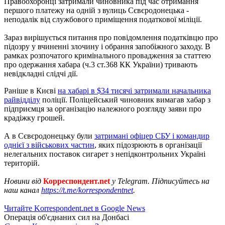
Правоохоронці затримали чиновника під час отримання
першого платежу на одній з вулиць Сєвєродонецька -
неподалік від службового приміщення податкової міліції.
Зараз вирішується питання про повідомлення податківцю про
підозру у вчиненні злочину і обрання запобіжного заходу. В
рамках розпочатого кримінального провадження за статтею
про одержання хабара (ч.3 ст.368 КК України) тривають
невідкладні слідчі дії.
Раніше в Києві
на хабарі в $34 тисячі затримали начальника
райвідділу
поліції. Поліцейський чиновник вимагав хабар з
підприємця за організацію належного розгляду заяви про
крадіжку грошей.
А в Сєвєродонецьку були
затримані офіцер СБУ і командир
однієї з військових частин
, яких підозрюють в організації
нелегальних поставок сигарет з непідконтрольних Україні
територій.
Новини від
Корреспондент.net
у Telegram. Підписуйтесь на
наш канал
https://t.me/korrespondentnet
.
Читайте Korrespondent.net в Google News
Операція об'єднаних сил на Донбасі