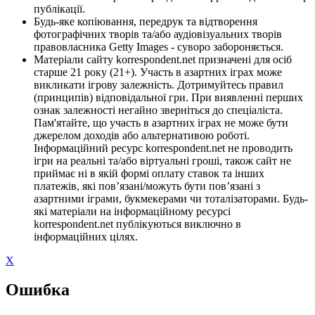
публікації.
Будь-яке копіювання, передрук та відтворення
фотографічних творів та/або аудіовізуальних творів
правовласника Getty Images - суворо забороняється.
Матеріали сайту korrespondent.net призначені для осіб
старше 21 року (21+). Участь в азартних іграх може
викликати ігрову залежність. Дотримуйтесь правил
(принципів) відповідальної гри. При виявленні перших
ознак залежності негайно зверніться до спеціаліста.
Пам'ятайте, що участь в азартних іграх не може бути
джерелом доходів або альтернативою роботі.
Інформаційний ресурс korrespondent.net не проводить
ігри на реальні та/або віртуальні гроші, також сайт не
приймає ні в якій формі оплату ставок та інших
платежів, які пов’язані/можуть бути пов’язані з
азартними іграми, букмекерами чи тоталізаторами. Будь-
які матеріали на інформаційному ресурсі
korrespondent.net публікуються виключно в
інформаційних цілях.
X
Ошибка