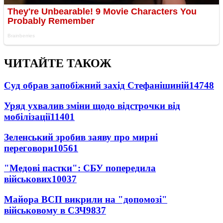
ЧИТАЙТЕ ТАКОЖ
Суд обрав запобіжний захід Стефанішиній
14748
Уряд ухвалив зміни щодо відстрочки від
мобілізації
11401
Зеленський зробив заяву про мирні
переговори
10561
"Медові пастки": СБУ попередила
військових
10037
Майора ВСП викрили на "допомозі"
військовому в СЗЧ
9837