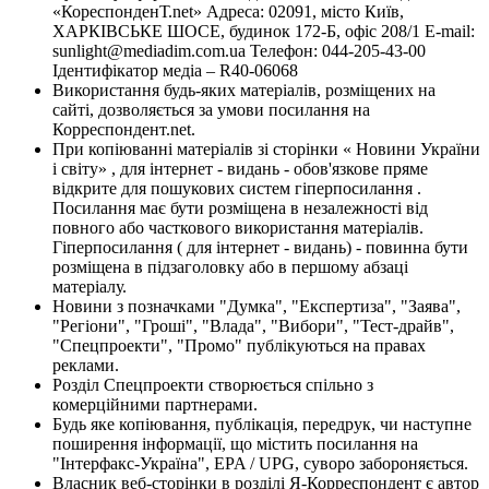
«КореспонденТ.net» Адреса: 02091, місто Київ,
ХАРКІВСЬКЕ ШОСЕ, будинок 172-Б, офіс 208/1 E-mail:
sunlight@mediadim.com.ua
Телефон: 044-205-43-00
Ідентифікатор медіа – R40-06068
Використання будь-яких матеріалів, розміщених на
сайті, дозволяється за умови посилання на
Корреспондент.net.
При копіюванні матеріалів зі сторінки « Новини України
і світу» , для інтернет - видань - обов'язкове пряме
відкрите для пошукових систем гіперпосилання .
Посилання має бути розміщена в незалежності від
повного або часткового використання матеріалів.
Гіперпосилання ( для інтернет - видань) - повинна бути
розміщена в підзаголовку або в першому абзаці
матеріалу.
Новини з позначками "Думка", "Експертиза", "Заява",
"Регіони", "Гроші", "Влада", "Вибори", "Тест-драйв",
"Спецпроекти", "Промо" публікуються на правах
реклами.
Розділ Спецпроекти створюється спільно з
комерційними партнерами.
Будь яке копіювання, публікація, передрук, чи наступне
поширення інформації, що містить посилання на
"Інтерфакс-Україна", EPA / UPG, суворо забороняється.
Власник веб-сторінки в розділі Я-Корреспондент є автор