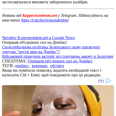
застосовувалися міномети заборонених калібрів.
Новини від
Корреспондент.net
у Telegram. Підписуйтесь на
наш канал
https://t.me/korrespondentnet
Читайте Korrespondent.net в Google News
Операція об'єднаних сил на Донбасі
Сюжет
Кадрова політика Зеленського: кому президент
доручає "нести мир на Донбас"?
Військовий прокурор застеріг від порушень закону в Золотому
СПЕЦТЕМА:
Операція об'єднаних сил на Донбасі
ТЕГИ:
донбасс
,
военные
,
обстрел
Якщо ви помітили помилку, виділіть необхідний текст і
натисніть Ctrl + Enter, щоб повідомити про це редакцію.