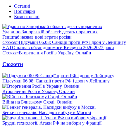
Останні
Популярні
Коментовані
Удари по Запорізькій області: десять поранених
Генштаб назвав нові втрати росіян
Сюжет
Підсумки 06.08: Санкції проти РФ і дрон у Лейпцигу
НАТО назвав обсяг допомоги Києву на 2026-2027 роки
Сюжет
Вторгнення Росії в Україну. Онлайн
Сюжети
Підсумки 06.08: Санкції проти РФ і дрон у Лейпцигу
Вторгнення Росії в Україну. Онлайн
Війна на Близькому Сході. Онлайн
Бенкет генералів. Наслідки вибуху в Москві
Брудні технології. Атаки РФ на вибори у Франції