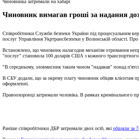
Чиновника затримали на хабарі
Чиновник вимагав гроші за надання доз
Співробітники Служби безпеки України під процесуальним кері
послуг Управління Укртрансбезпеки у Волинській області. Про 
Встановлено, що чиновник налагодив механізм отримання неправ
"послуг" становила 100 доларів США з кожного транспортного 
"В середньому, зловмисник таким чином "надавав" понад п'ятсот
В СБУ додали, що за окрему плату чиновник обіцяв клієнтам пр
оформленні.
Правоохоронці затримали чоловіка. В рамках кримінального про
Раніше співробітники ДБР затримали двох осіб, які
обіцяли за 