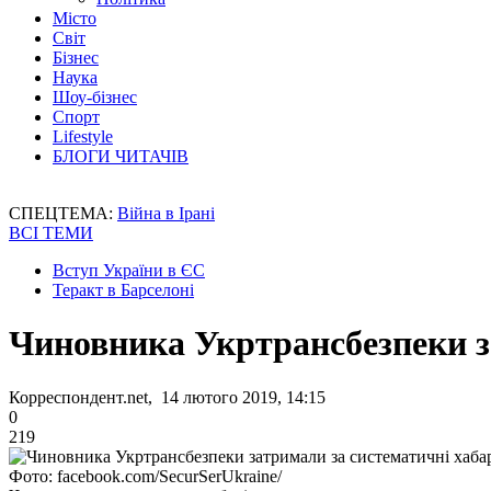
Місто
Світ
Бізнес
Наука
Шоу-бізнес
Спорт
Lifestyle
БЛОГИ ЧИТАЧІВ
СПЕЦТЕМА:
Війна в Ірані
ВСІ ТЕМИ
Вступ України в ЄС
Теракт в Барселоні
Чиновника Укртрансбезпеки з
Корреспондент.net, 14 лютого 2019, 14:15
0
219
Фото: facebook.com/SecurSerUkraine/