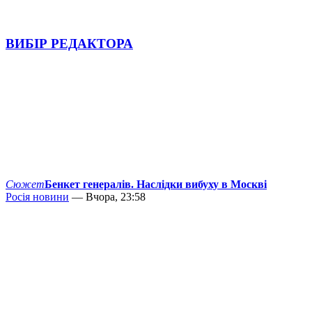
ВИБІР РЕДАКТОРА
Сюжет
Бенкет генералів. Наслідки вибуху в Москві
Росія новини
— Вчора, 23:58