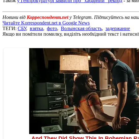
Також
у Генпрокуратурі заявили про "хабарний" рекорд
- за ми
Новини від
Корреспондент.net
у Telegram. Підписуйтесь на на
Читайте Korrespondent.net в Google News
ТЕГИ:
СБУ
,
взятка
,
фото
,
Волынская область
,
задержание
Якщо ви помітили помилку, виділіть необхідний текст і натисніт