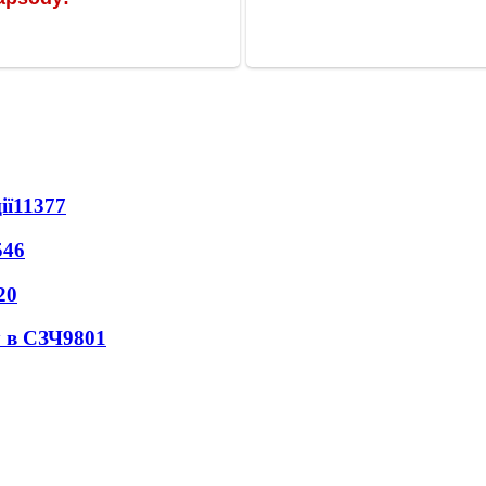
ії
11377
546
20
 в СЗЧ
9801