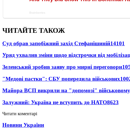
ЧИТАЙТЕ ТАКОЖ
Суд обрав запобіжний захід Стефанішиній
14101
Уряд ухвалив зміни щодо відстрочки від мобілізац
Зеленський зробив заяву про мирні переговори
10
"Медові пастки": СБУ попередила військових
100
Майора ВСП викрили на "допомозі" військовому
Залужний: Україна не вступить до НАТО
8623
Читати коментарі
Новини України