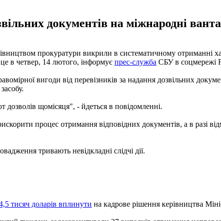
вільних документів на міжнародні ванта
вництвом прокуратури викрили в систематичному отриманні хаба
це в четвер, 14 лютого, інформує
прес-служба
СБУ в соцмережі F
омірної вигоди від перевізників за надання дозвільних докумен
засобу.
 дозволів щомісяця", - йдеться в повідомленні.
искорити процес отримання відповідних документів, а в разі ві
вадження тривають невідкладні слідчі дії.
74,5 тисяч доларів вплинути
на кадрове рішення керівництва Мініс