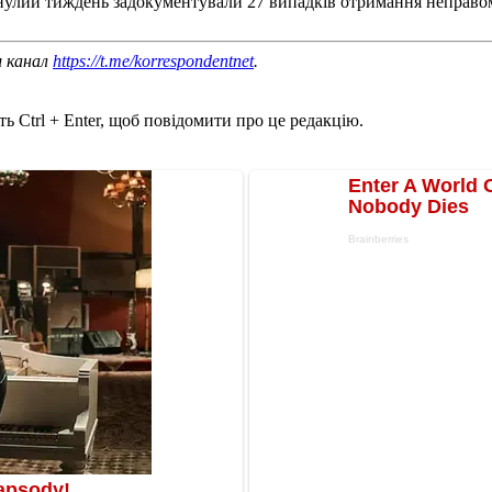
нулий тиждень задокументували 27 випадків отримання неправом
ш канал
https://t.me/korrespondentnet
.
ь Ctrl + Enter, щоб повідомити про це редакцію.