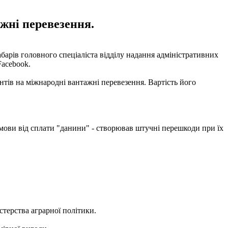
жні перевезення.
рів головного спеціаліста відділу надання адміністративних
acebook.
тів на міжнародні вантажні перевезення. Вартість його
дмови від сплати "данини" - створював штучні перешкоди при їх
терства аграрної політики.