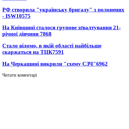
РФ створила "українську бригаду" з полонених
- ISW
10575
На Київщині сталося групове зґвалтування 21-
річної дівчини
7868
Стало відомо, в якій області найбільше
скаржаться на ТЦК
7591
На Черкащині викрили "схему СЗЧ"
6962
Читати коментарі