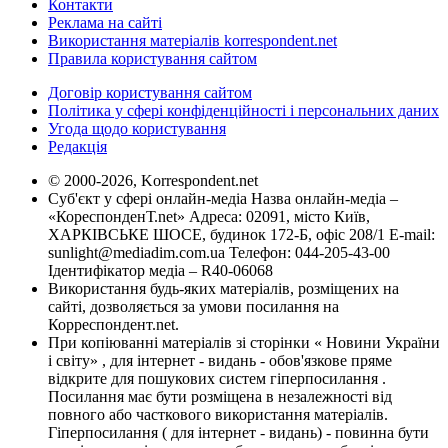
Контакти
Реклама на сайті
Використання матеріалів korrespondent.net
Правила користування сайтом
Договір користування сайтом
Політика у сфері конфіденційності і персональних даних
Угода щодо користування
Редакція
© 2000-2026, Korrespondent.net
Суб'єкт у сфері онлайн-медіа Назва онлайн-медіа –
«КореспонденТ.net» Адреса: 02091, місто Київ,
ХАРКІВСЬКЕ ШОСЕ, будинок 172-Б, офіс 208/1 E-mail:
sunlight@mediadim.com.ua
Телефон: 044-205-43-00
Ідентифікатор медіа – R40-06068
Використання будь-яких матеріалів, розміщених на
сайті, дозволяється за умови посилання на
Корреспондент.net.
При копіюванні матеріалів зі сторінки « Новини України
і світу» , для інтернет - видань - обов'язкове пряме
відкрите для пошукових систем гіперпосилання .
Посилання має бути розміщена в незалежності від
повного або часткового використання матеріалів.
Гіперпосилання ( для інтернет - видань) - повинна бути