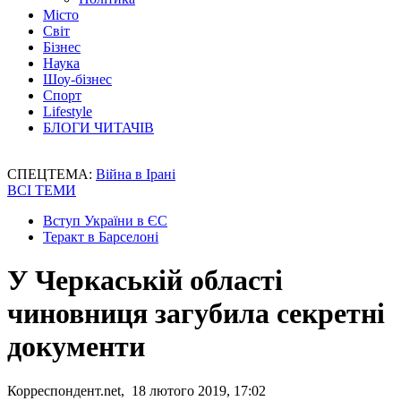
Місто
Світ
Бізнес
Наука
Шоу-бізнес
Спорт
Lifestyle
БЛОГИ ЧИТАЧІВ
СПЕЦТЕМА:
Війна в Ірані
ВСІ ТЕМИ
Вступ України в ЄС
Теракт в Барселоні
У Черкаській області
чиновниця загубила секретні
документи
Корреспондент.net, 18 лютого 2019, 17:02