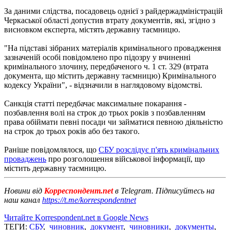
За даними слідства, посадовець однієї з райдержадміністрацій
Черкаської області допустив втрату документів, які, згідно з
висновком експерта, містять державну таємницю.
"На підставі зібраних матеріалів кримінального провадження
зазначеній особі повідомлено про підозру у вчиненні
кримінального злочину, передбаченого ч. 1 ст. 329 (втрата
документа, що містить державну таємницю) Кримінального
кодексу України", - відзначили в наглядовому відомстві.
Санкція статті передбачає максимальне покарання -
позбавлення волі на строк до трьох років з позбавленням
права обіймати певні посади чи займатися певною діяльністю
на строк до трьох років або без такого.
Раніше повідомлялося, що
СБУ розслідує п'ять кримінальних
проваджень
про розголошення військової інформації, що
містить державну таємницю.
Новини від
Корреспондент.net
в Telegram. Підписуйтесь на
наш канал
https://t.me/korrespondentnet
Читайте Korrespondent.net в Google News
ТЕГИ:
СБУ
,
чиновник
,
документ
,
чиновники
,
документы
,