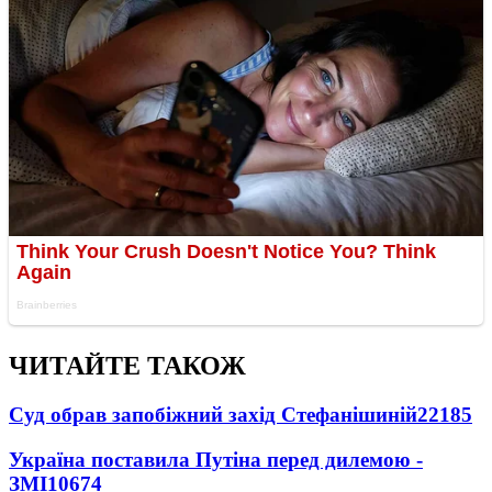
ЧИТАЙТЕ ТАКОЖ
Суд обрав запобіжний захід Стефанішиній
22185
Україна поставила Путіна перед дилемою -
ЗМІ
10674