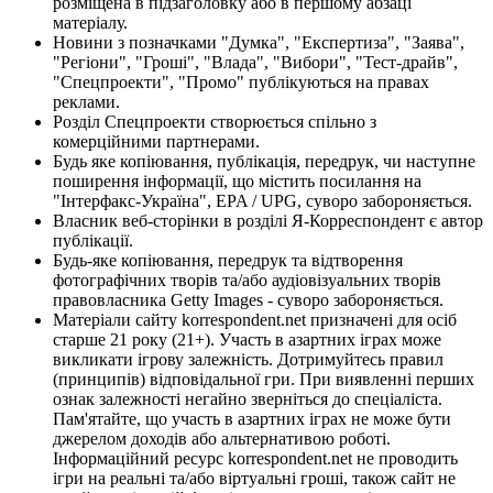
розміщена в підзаголовку або в першому абзаці
матеріалу.
Новини з позначками "Думка", "Експертиза", "Заява",
"Регіони", "Гроші", "Влада", "Вибори", "Тест-драйв",
"Спецпроекти", "Промо" публікуються на правах
реклами.
Розділ Спецпроекти створюється спільно з
комерційними партнерами.
Будь яке копіювання, публікація, передрук, чи наступне
поширення інформації, що містить посилання на
"Інтерфакс-Україна", EPA / UPG, суворо забороняється.
Власник веб-сторінки в розділі Я-Корреспондент є автор
публікації.
Будь-яке копіювання, передрук та відтворення
фотографічних творів та/або аудіовізуальних творів
правовласника Getty Images - суворо забороняється.
Матеріали сайту korrespondent.net призначені для осіб
старше 21 року (21+). Участь в азартних іграх може
викликати ігрову залежність. Дотримуйтесь правил
(принципів) відповідальної гри. При виявленні перших
ознак залежності негайно зверніться до спеціаліста.
Пам'ятайте, що участь в азартних іграх не може бути
джерелом доходів або альтернативою роботі.
Інформаційний ресурс korrespondent.net не проводить
ігри на реальні та/або віртуальні гроші, також сайт не