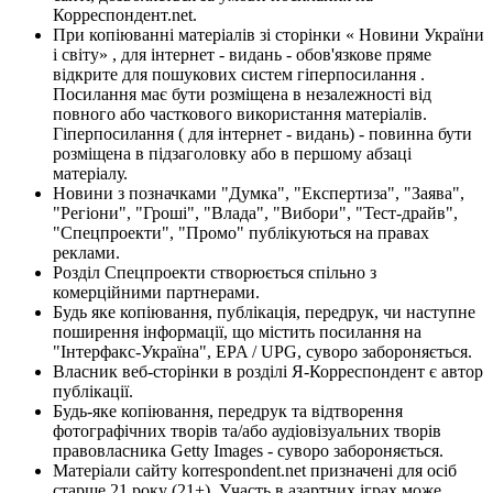
Корреспондент.net.
При копіюванні матеріалів зі сторінки « Новини України
і світу» , для інтернет - видань - обов'язкове пряме
відкрите для пошукових систем гіперпосилання .
Посилання має бути розміщена в незалежності від
повного або часткового використання матеріалів.
Гіперпосилання ( для інтернет - видань) - повинна бути
розміщена в підзаголовку або в першому абзаці
матеріалу.
Новини з позначками "Думка", "Експертиза", "Заява",
"Регіони", "Гроші", "Влада", "Вибори", "Тест-драйв",
"Спецпроекти", "Промо" публікуються на правах
реклами.
Розділ Спецпроекти створюється спільно з
комерційними партнерами.
Будь яке копіювання, публікація, передрук, чи наступне
поширення інформації, що містить посилання на
"Інтерфакс-Україна", EPA / UPG, суворо забороняється.
Власник веб-сторінки в розділі Я-Корреспондент є автор
публікації.
Будь-яке копіювання, передрук та відтворення
фотографічних творів та/або аудіовізуальних творів
правовласника Getty Images - суворо забороняється.
Матеріали сайту korrespondent.net призначені для осіб
старше 21 року (21+). Участь в азартних іграх може