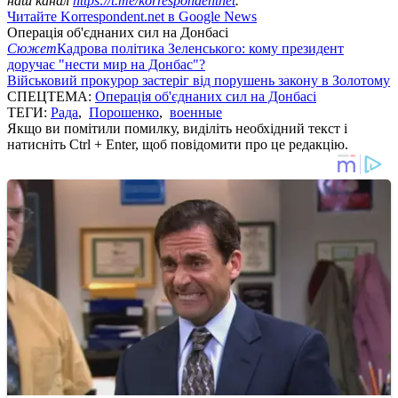
наш канал
https://t.me/korrespondentnet
.
Читайте Korrespondent.net в Google News
Операція об'єднаних сил на Донбасі
Сюжет
Кадрова політика Зеленського: кому президент
доручає "нести мир на Донбас"?
Військовий прокурор застеріг від порушень закону в Золотому
СПЕЦТЕМА:
Операція об'єднаних сил на Донбасі
ТЕГИ:
Рада
,
Порошенко
,
военные
Якщо ви помітили помилку, виділіть необхідний текст і
натисніть Ctrl + Enter, щоб повідомити про це редакцію.