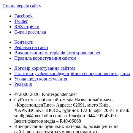
Повна версія сайту
Facebook
Twitter
RSS-стрічки
E-mail розсилка
Контакти
Реклама на сайті
Використання матеріалів korrespondent.net
Правила користування сайтом
Договір користування сайтом
Політика у сфері конфіденційності і персональних даних
Угода щодо користування
Редакція
© 2000-2026, Korrespondent.net
Суб'єкт у сфері онлайн-медіа Назва онлайн-медіа –
«КореспонденТ.net» Адреса: 02091, місто Київ,
ХАРКІВСЬКЕ ШОСЕ, будинок 172-Б, офіс 208/1 E-mail:
sunlight@mediadim.com.ua
Телефон: 044-205-43-00
Ідентифікатор медіа – R40-06068
Використання будь-яких матеріалів, розміщених на
сайті, дозволяється за умови посилання на