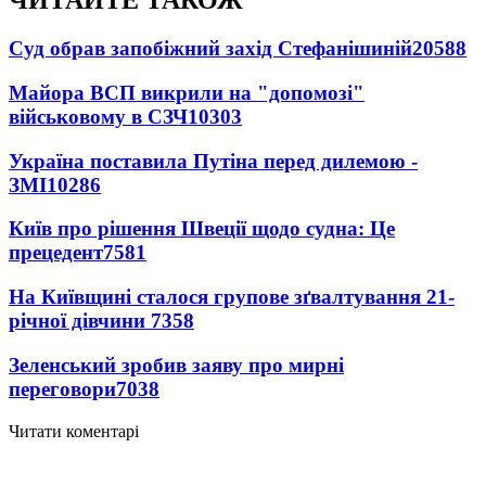
ЧИТАЙТЕ ТАКОЖ
Суд обрав запобіжний захід Стефанішиній
20588
Майора ВСП викрили на "допомозі"
військовому в СЗЧ
10303
Україна поставила Путіна перед дилемою -
ЗМІ
10286
Київ про рішення Швеції щодо судна: Це
прецедент
7581
На Київщині сталося групове зґвалтування 21-
річної дівчини
7358
Зеленський зробив заяву про мирні
переговори
7038
Читати коментарі