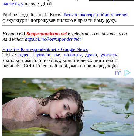
вчительку
на очах дітей.
Раніше в одній зі шкіл Києва
батько школяра побив учителя
фізкультури і погрожував пилкою відрізати йому руку.
Новини від
Корреспондент.net
в Telegram. Підписуйтесь на
наш канал
https://t.me/korrespondentnet
Читайте Korrespondent.net в Google News
ТЕГИ:
видео
,
Прикарпатье
,
полиция
,
драка
,
учитель
Якщо ви помітили помилку, виділіть необхідний текст і
натисніть Ctrl + Enter, щоб повідомити про це редакцію.