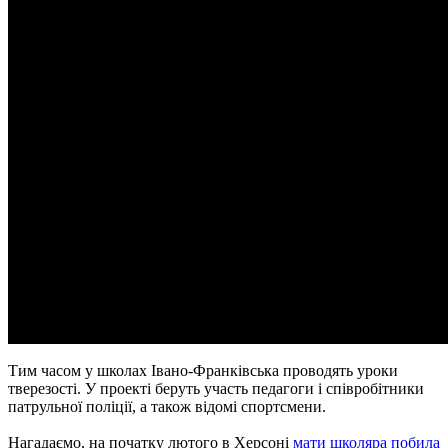
Тим часом у школах Івано-Франківська проводять уроки
тверезості. У проекті беруть участь педагоги і співробітники
патрульної поліції, а також відомі спортсмени.
Нагадаємо, на початку лютого в Херсоні
мати школяра побила