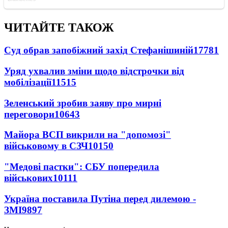
ЧИТАЙТЕ ТАКОЖ
Суд обрав запобіжний захід Стефанішиній
17781
Уряд ухвалив зміни щодо відстрочки від
мобілізації
11515
Зеленський зробив заяву про мирні
переговори
10643
Майора ВСП викрили на "допомозі"
військовому в СЗЧ
10150
"Медові пастки": СБУ попередила
військових
10111
Україна поставила Путіна перед дилемою -
ЗМІ
9897