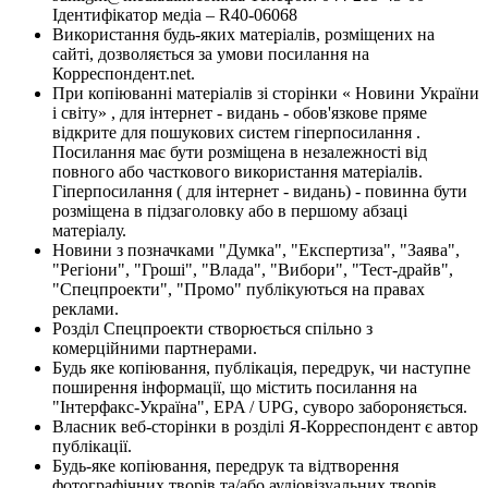
Ідентифікатор медіа – R40-06068
Використання будь-яких матеріалів, розміщених на
сайті, дозволяється за умови посилання на
Корреспондент.net.
При копіюванні матеріалів зі сторінки « Новини України
і світу» , для інтернет - видань - обов'язкове пряме
відкрите для пошукових систем гіперпосилання .
Посилання має бути розміщена в незалежності від
повного або часткового використання матеріалів.
Гіперпосилання ( для інтернет - видань) - повинна бути
розміщена в підзаголовку або в першому абзаці
матеріалу.
Новини з позначками "Думка", "Експертиза", "Заява",
"Регіони", "Гроші", "Влада", "Вибори", "Тест-драйв",
"Спецпроекти", "Промо" публікуються на правах
реклами.
Розділ Спецпроекти створюється спільно з
комерційними партнерами.
Будь яке копіювання, публікація, передрук, чи наступне
поширення інформації, що містить посилання на
"Інтерфакс-Україна", EPA / UPG, суворо забороняється.
Власник веб-сторінки в розділі Я-Корреспондент є автор
публікації.
Будь-яке копіювання, передрук та відтворення
фотографічних творів та/або аудіовізуальних творів