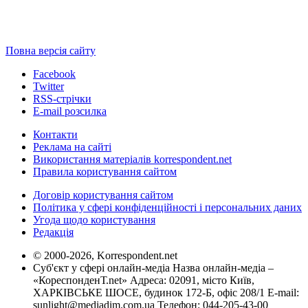
Повна версія сайту
Facebook
Twitter
RSS-стрічки
E-mail розсилка
Контакти
Реклама на сайті
Використання матеріалів korrespondent.net
Правила користування сайтом
Договір користування сайтом
Політика у сфері конфіденційності і персональних даних
Угода щодо користування
Редакція
© 2000-2026, Korrespondent.net
Суб'єкт у сфері онлайн-медіа Назва онлайн-медіа –
«КореспонденТ.net» Адреса: 02091, місто Київ,
ХАРКІВСЬКЕ ШОСЕ, будинок 172-Б, офіс 208/1 E-mail:
sunlight@mediadim.com.ua
Телефон: 044-205-43-00