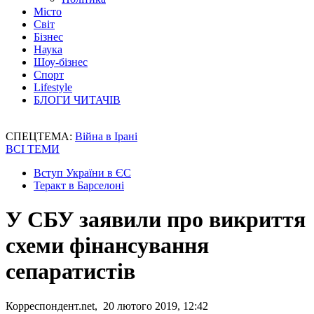
Місто
Світ
Бізнес
Наука
Шоу-бізнес
Спорт
Lifestyle
БЛОГИ ЧИТАЧІВ
СПЕЦТЕМА:
Війна в Ірані
ВСІ ТЕМИ
Вступ України в ЄС
Теракт в Барселоні
У СБУ заявили про викриття
схеми фінансування
сепаратистів
Корреспондент.net, 20 лютого 2019, 12:42