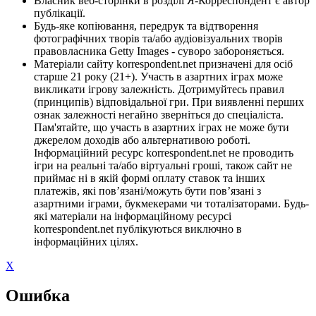
Власник веб-сторінки в розділі Я-Корреспондент є автор
публікації.
Будь-яке копіювання, передрук та відтворення
фотографічних творів та/або аудіовізуальних творів
правовласника Getty Images - суворо забороняється.
Матеріали сайту korrespondent.net призначені для осіб
старше 21 року (21+). Участь в азартних іграх може
викликати ігрову залежність. Дотримуйтесь правил
(принципів) відповідальної гри. При виявленні перших
ознак залежності негайно зверніться до спеціаліста.
Пам'ятайте, що участь в азартних іграх не може бути
джерелом доходів або альтернативою роботі.
Інформаційний ресурс korrespondent.net не проводить
ігри на реальні та/або віртуальні гроші, також сайт не
приймає ні в якій формі оплату ставок та інших
платежів, які пов’язані/можуть бути пов’язані з
азартними іграми, букмекерами чи тоталізаторами. Будь-
які матеріали на інформаційному ресурсі
korrespondent.net публікуються виключно в
інформаційних цілях.
X
Ошибка