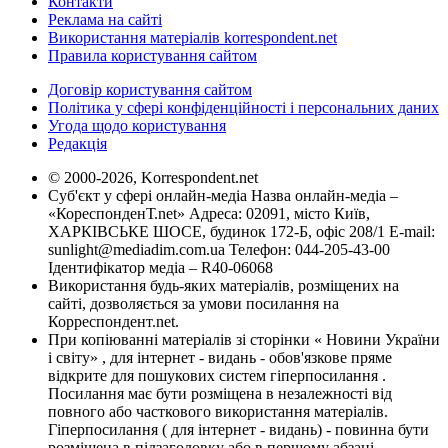
Контакти
Реклама на сайті
Використання матеріалів korrespondent.net
Правила користування сайтом
Договір користування сайтом
Політика у сфері конфіденційності і персональних даних
Угода щодо користування
Редакція
© 2000-2026, Korrespondent.net
Суб'єкт у сфері онлайн-медіа Назва онлайн-медіа –
«КореспонденТ.net» Адреса: 02091, місто Київ,
ХАРКІВСЬКЕ ШОСЕ, будинок 172-Б, офіс 208/1 E-mail:
sunlight@mediadim.com.ua
Телефон: 044-205-43-00
Ідентифікатор медіа – R40-06068
Використання будь-яких матеріалів, розміщених на
сайті, дозволяється за умови посилання на
Корреспондент.net.
При копіюванні матеріалів зі сторінки « Новини України
і світу» , для інтернет - видань - обов'язкове пряме
відкрите для пошукових систем гіперпосилання .
Посилання має бути розміщена в незалежності від
повного або часткового використання матеріалів.
Гіперпосилання ( для інтернет - видань) - повинна бути
розміщена в підзаголовку або в першому абзаці