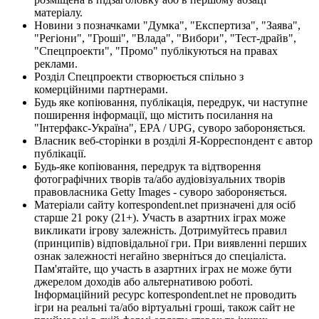
матеріалу.
Новини з позначками "Думка", "Експертиза", "Заява",
"Регіони", "Гроші", "Влада", "Вибори", "Тест-драйв",
"Спецпроекти", "Промо" публікуються на правах
реклами.
Розділ Спецпроекти створюється спільно з
комерційними партнерами.
Будь яке копіювання, публікація, передрук, чи наступне
поширення інформації, що містить посилання на
"Інтерфакс-Україна", EPA / UPG, суворо забороняється.
Власник веб-сторінки в розділі Я-Корреспондент є автор
публікації.
Будь-яке копіювання, передрук та відтворення
фотографічних творів та/або аудіовізуальних творів
правовласника Getty Images - суворо забороняється.
Матеріали сайту korrespondent.net призначені для осіб
старше 21 року (21+). Участь в азартних іграх може
викликати ігрову залежність. Дотримуйтесь правил
(принципів) відповідальної гри. При виявленні перших
ознак залежності негайно зверніться до спеціаліста.
Пам'ятайте, що участь в азартних іграх не може бути
джерелом доходів або альтернативою роботі.
Інформаційний ресурс korrespondent.net не проводить
ігри на реальні та/або віртуальні гроші, також сайт не