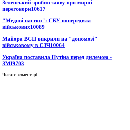
Зеленський зробив заяву про мирні
переговори
10617
"Медові пастки": СБУ попередила
військових
10089
Майора ВСП викрили на "допомозі"
військовому в СЗЧ
10064
Україна поставила Путіна перед дилемою -
ЗМІ
9703
Читати коментарі