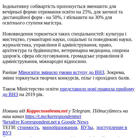
Індикативну собівартість пропонується зменшити для
вечірньої форми отримання освіти на 25%, для заочної та
дистанційної форм - на 50%, і збільшити на 30% для
освітнього ступеня магістра.
Нововведення торкнеться таких спеціальностей: культура і
мистецтво, гуманітарні науки, соціальні та поведінкові науки,
журналістика, управління й адміністрування, право,
архітектура та будівництво, ветеринарна медицина, охорона
здоров'я, сфера обслуговування, громадське управління й
адміністрування, міжнародні відносини.
Раніше
Міносвіти змінило умови вступу до ВНЗ
. Зокрема,
зміни торкнуться творчих конкурсів, пільг і прохідних балів.
Також Міністерство освіти
представило нові правила прийому
до ВНЗ
на 2019 рік.
Новини від
Корреспондент.net
у Telegram. Підписуйтесь на
наш канал
https://t.me/korrespondentnet
Читайте Korrespondent.net в Google News
ТЕГИ:
стоимость
,
минобразования
,
ВУЗы
,
поступление в
ВУЗ