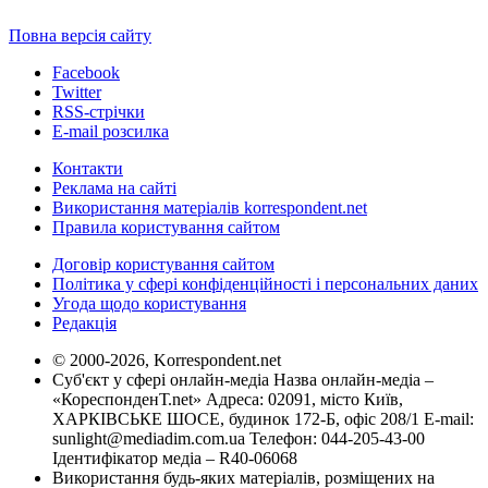
Повна версія сайту
Facebook
Twitter
RSS-стрічки
E-mail розсилка
Контакти
Реклама на сайті
Використання матеріалів korrespondent.net
Правила користування сайтом
Договір користування сайтом
Політика у сфері конфіденційності і персональних даних
Угода щодо користування
Редакція
© 2000-2026, Korrespondent.net
Суб'єкт у сфері онлайн-медіа Назва онлайн-медіа –
«КореспонденТ.net» Адреса: 02091, місто Київ,
ХАРКІВСЬКЕ ШОСЕ, будинок 172-Б, офіс 208/1 E-mail:
sunlight@mediadim.com.ua
Телефон: 044-205-43-00
Ідентифікатор медіа – R40-06068
Використання будь-яких матеріалів, розміщених на