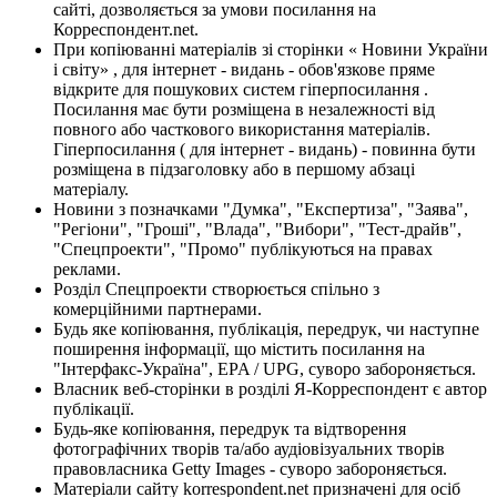
сайті, дозволяється за умови посилання на
Корреспондент.net.
При копіюванні матеріалів зі сторінки « Новини України
і світу» , для інтернет - видань - обов'язкове пряме
відкрите для пошукових систем гіперпосилання .
Посилання має бути розміщена в незалежності від
повного або часткового використання матеріалів.
Гіперпосилання ( для інтернет - видань) - повинна бути
розміщена в підзаголовку або в першому абзаці
матеріалу.
Новини з позначками "Думка", "Експертиза", "Заява",
"Регіони", "Гроші", "Влада", "Вибори", "Тест-драйв",
"Спецпроекти", "Промо" публікуються на правах
реклами.
Розділ Спецпроекти створюється спільно з
комерційними партнерами.
Будь яке копіювання, публікація, передрук, чи наступне
поширення інформації, що містить посилання на
"Інтерфакс-Україна", EPA / UPG, суворо забороняється.
Власник веб-сторінки в розділі Я-Корреспондент є автор
публікації.
Будь-яке копіювання, передрук та відтворення
фотографічних творів та/або аудіовізуальних творів
правовласника Getty Images - суворо забороняється.
Матеріали сайту korrespondent.net призначені для осіб