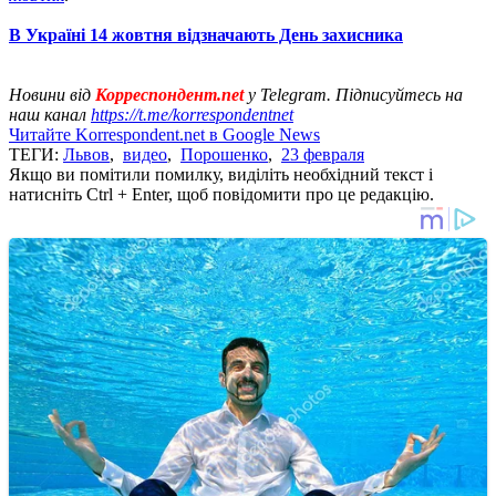
В Україні 14 жовтня відзначають День захисника
Новини від
Корреспондент.net
у Telegram. Підписуйтесь на
наш канал
https://t.me/korrespondentnet
Читайте Korrespondent.net в Google News
ТЕГИ:
Львов
,
видео
,
Порошенко
,
23 февраля
Якщо ви помітили помилку, виділіть необхідний текст і
натисніть Ctrl + Enter, щоб повідомити про це редакцію.