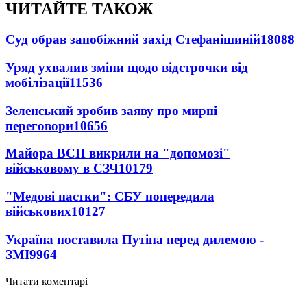
ЧИТАЙТЕ ТАКОЖ
Суд обрав запобіжний захід Стефанішиній
18088
Уряд ухвалив зміни щодо відстрочки від
мобілізації
11536
Зеленський зробив заяву про мирні
переговори
10656
Майора ВСП викрили на "допомозі"
військовому в СЗЧ
10179
"Медові пастки": СБУ попередила
військових
10127
Україна поставила Путіна перед дилемою -
ЗМІ
9964
Читати коментарі