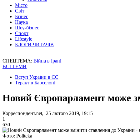
Місто
Світ
Бізнес
Наука
Шоу-бізнес
Спорт
Lifestyle
БЛОГИ ЧИТАЧІВ
СПЕЦТЕМА:
Війна в Ірані
ВСІ ТЕМИ
Вступ України в ЄС
Теракт в Барселоні
Новий Європарламент може змі
Корреспондент.net, 25 лютого 2019, 19:15
1
630
Фото: Politeka