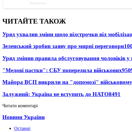
ЧИТАЙТЕ ТАКОЖ
Уряд ухвалив зміни щодо відстрочки від мобілізац
Зеленський зробив заяву про мирні переговори
10
Уряд змінив правила обслуговування чоловіків у
"Медові пастки": СБУ попередила військових
950
Майора ВСП викрили на "допомозі" військовому
Залужний: Україна не вступить до НАТО
8491
Читати коментарі
Новини України
Останні