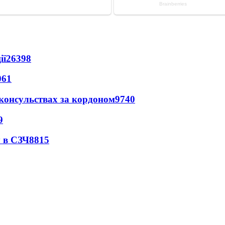
ії
26398
061
 консульствах за кордоном
9740
9
 в СЗЧ
8815