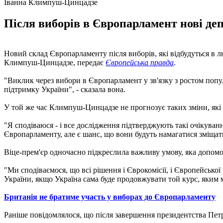
Іванна Климпуш-Цинцадзе
Після виборів в Європарламент нові д
Новий склад Європарламенту після виборів, які відбудуться в л
Климпуш-Цинцадзе, передає
Європейська правда
.
"Виклик через вибори в Європарламент у зв'язку з ростом попу
підтримку України", - сказала вона.
У той же час Климпуш-Цинцадзе не прогнозує таких зміни, які б
"Я сподіваюся - і все дослідження підтверджують такі очікув
Європарламенту, але є шанс, що вони будуть намагатися зміщат
Віце-прем'єр одночасно підкреслила важливу умову, яка допомо
"Ми сподіваємося, що всі рішення і Єврокомісії, і Європейсько
України, якщо Україна сама буде продовжувати той курс, яким м
Британія не братиме участь у виборах до Європарламенту
Раніше повідомлялося, що після завершення президентства Пе