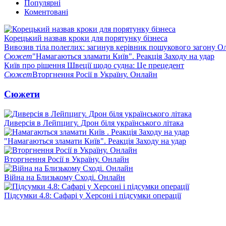
Популярні
Коментовані
Корецький назвав кроки для порятунку бізнеса
Вивозив тіла полеглих: загинув керівник пошукового загону О
Сюжет
"Намагаються зламати Київ". Реакція Заходу на удар
Київ про рішення Швеції щодо судна: Це прецедент
Сюжет
Вторгнення Росії в Україну. Онлайн
Сюжети
Диверсія в Лейпцигу. Дрон біля українського літака
"Намагаються зламати Київ". Реакція Заходу на удар
Вторгнення Росії в Україну. Онлайн
Війна на Близькому Сході. Онлайн
Підсумки 4.8: Сафарі у Херсоні і підсумки операції