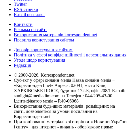
Twitter
RSS-стрічки
E-mail розсилка
Контакти
Реклама на сайті
Використання матеріалів korrespondent.net
Правила користування сайтом
Договір користування сайтом
Політика у сфері конфіденційності і персональних даних
Угода щодо користування
Редакція
© 2000-2026, Korrespondent.net
Суб'єкт у сфері онлайн-медіа Назва онлайн-медіа –
«КореспонденТ.net» Адреса: 02091, місто Київ,
ХАРКІВСЬКЕ ШОСЕ, будинок 172-Б, офіс 208/1 E-mail:
sunlight@mediadim.com.ua
Телефон: 044-205-43-00
Ідентифікатор медіа – R40-06068
Використання будь-яких матеріалів, розміщених на
сайті, дозволяється за умови посилання на
Корреспондент.net.
При копіюванні матеріалів зі сторінки « Новини України
і світу» , для інтернет - видань - обов'язкове пряме