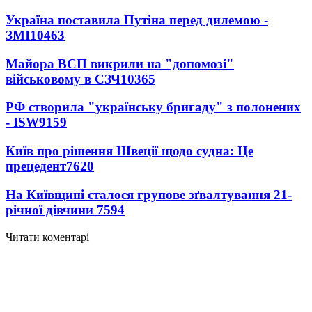
Україна поставила Путіна перед дилемою -
ЗМІ
10463
Майора ВСП викрили на "допомозі"
військовому в СЗЧ
10365
РФ створила "українську бригаду" з полонених
- ISW
9159
Київ про рішення Швеції щодо судна: Це
прецедент
7620
На Київщині сталося групове зґвалтування 21-
річної дівчини
7594
Читати коментарі