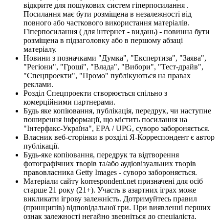
відкрите для пошукових систем гіперпосилання .
Посилання має бути розміщена в незалежності від
повного або часткового використання матеріалів.
Гіперпосилання ( для інтернет - видань) - повинна бути
розміщена в підзаголовку або в першому абзаці
матеріалу.
Новини з позначками "Думка", "Експертиза", "Заява",
"Регіони", "Гроші", "Влада", "Вибори", "Тест-драйв",
"Спецпроекти", "Промо" публікуються на правах
реклами.
Розділ Спецпроекти створюється спільно з
комерційними партнерами.
Будь яке копіювання, публікація, передрук, чи наступне
поширення інформації, що містить посилання на
"Інтерфакс-Україна", EPA / UPG, суворо забороняється.
Власник веб-сторінки в розділі Я-Корреспондент є автор
публікації.
Будь-яке копіювання, передрук та відтворення
фотографічних творів та/або аудіовізуальних творів
правовласника Getty Images - суворо забороняється.
Матеріали сайту korrespondent.net призначені для осіб
старше 21 року (21+). Участь в азартних іграх може
викликати ігрову залежність. Дотримуйтесь правил
(принципів) відповідальної гри. При виявленні перших
ознак залежності негайно зверніться до спеціаліста.