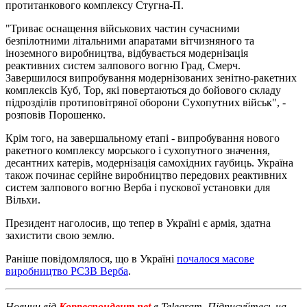
протитанкового комплексу Стугна-П.
"Триває оснащення військових частин сучасними
безпілотними літальними апаратами вітчизняного та
іноземного виробництва, відбувається модернізація
реактивних систем залпового вогню Град, Смерч.
Завершилося випробування модернізованих зенітно-ракетних
комплексів Куб, Тор, які повертаються до бойового складу
підрозділів протиповітряної оборони Сухопутних військ", -
розповів Порошенко.
Крім того, на завершальному етапі - випробування нового
ракетного комплексу морського і сухопутного значення,
десантних катерів, модернізація самохідних гаубиць. Україна
також починає серійне виробництво передових реактивних
систем залпового вогню Верба і пускової установки для
Вільхи.
Президент наголосив, що тепер в Україні є армія, здатна
захистити свою землю.
Раніше повідомлялося, що в Україні
почалося масове
виробництво РСЗВ Верба
.
Новини від
Корреспондент.net
в Telegram. Підписуйтесь на