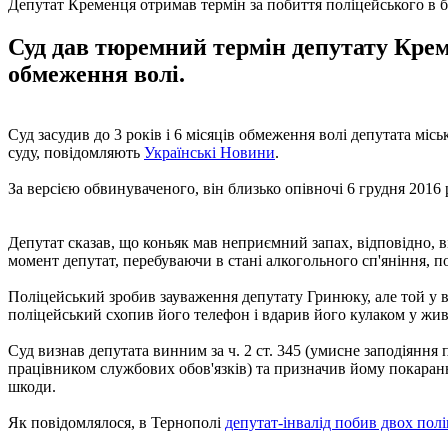
Депутат Кременця отримав термін за побиття поліцейського в б
Суд дав тюремний термін депутату Креме
обмеження волі.
Суд засудив до 3 років і 6 місяців обмеження волі депутата мі
суду, повідомляють
Українськi Новини
.
За версією обвинуваченого, він близько опівночі 6 грудня 2016
Депутат сказав, що коньяк мав неприємний запах, відповідно, в
момент депутат, перебуваючи в стані алкогольного сп'яніння, п
Поліцейський зробив зауваження депутату Гринюку, але той у в
поліцейський схопив його телефон і вдарив його кулаком у жив
Суд визнав депутата винним за ч. 2 ст. 345 (умисне заподіяння
працівником службових обов'язків) та призначив йому покарання
шкоди.
Як повідомлялося, в Тернополі
депутат-інвалід побив двох пол