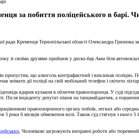
арі
нця за побиття поліцейського в барі. Чи
ської ради Кременця Тернопільської області Олександра Гринюка за
 року зі своїми друзями прийшов у диско-бар
Аква
біля автовокзал
ін припустив, що алкоголь контрафактний і викликав поліцію. Пол
очав знімати дії поліції на свій мобільний телефон і світити лі
ідповідь вдарив кулаком в обличчя правоохоронця. У суді підсуд
іт. Після інциденту депутат пішов на танцмайданчик, а поранени
 працівникові правоохоронного органу побоїв, легких або середнь
 3 роки 6 місяців обмеження волі. Також суд стягнув з нього 3 
іцейських
. Чоловікові загрожують виправні роботи або тюремний