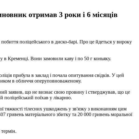
новник отримав 3 роки і 6 місяців
 побиття поліцейського в диско-барі. Про це йдеться у вироку
у в Кременці. Вони замовили каву і по 50 г коньяку.
іція прибула в заклад і почала опитування свідків. У цей
хтариком в обличчя оперуповноваженому.
ний заявив, що не визнає свою провину і стверджував, що це
й поліцейський поїхав у лікарню.
ої тяжкості тілесних ушкоджень у зв'язку з виконанням цим
407 гривень матеріального збитку та 20 000 гривень моральної
 термін.