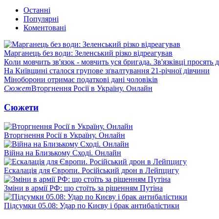
Останні
Популярні
Коментовані
Марганець без води: Зеленський різко відреагував
Коли мовчить зв'язок - мовчить уся бригада. Зв'язківці просять
На Київщині сталося групове зґвалтування 21-річної дівчини
Міноборони отримає податкові дані чоловіків
Сюжет
Вторгнення Росії в Україну. Онлайн
Сюжети
Вторгнення Росії в Україну. Онлайн
Війна на Близькому Сході. Онлайн
Ескалація для Європи. Російський дрон в Лейпцигу
Зміни в армії РФ: що стоїть за рішенням Путіна
Підсумки 05.08: Удар по Києву і брак антибалістики