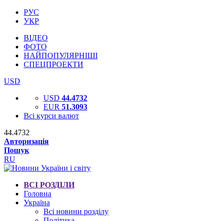
РУС
УКР
ВІДЕО
ФОТО
НАЙПОПУЛЯРНІШІ
СПЕЦПРОЕКТИ
USD
USD
44.4732
EUR
51.3093
Всі курси валют
44.4732
Авторизація
Пошук
RU
ВСІ РОЗДІЛИ
Головна
Україна
Всі новини розділу
Політика