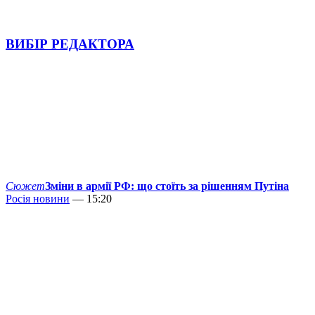
ВИБІР РЕДАКТОРА
Сюжет
Зміни в армії РФ: що стоїть за рішенням Путіна
Росія новини
— 15:20