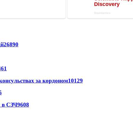
ії
26890
461
 консульствах за кордоном
10129
5
 в СЗЧ
9608