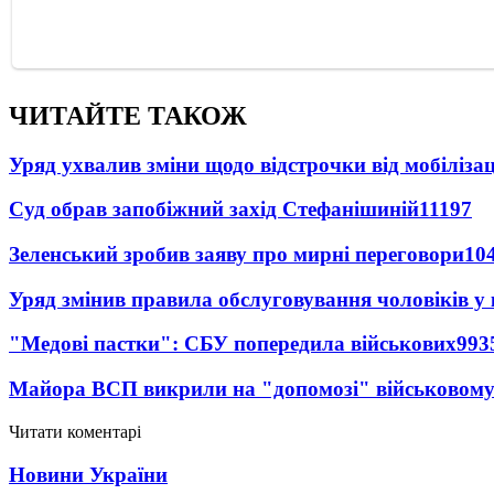
ЧИТАЙТЕ ТАКОЖ
Уряд ухвалив зміни щодо відстрочки від мобілізац
Суд обрав запобіжний захід Стефанішиній
11197
Зеленський зробив заяву про мирні переговори
10
Уряд змінив правила обслуговування чоловіків у
"Медові пастки": СБУ попередила військових
993
Майора ВСП викрили на "допомозі" військовому
Читати коментарі
Новини України