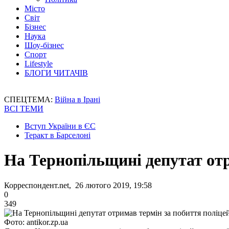
Місто
Світ
Бізнес
Наука
Шоу-бізнес
Спорт
Lifestyle
БЛОГИ ЧИТАЧІВ
СПЕЦТЕМА:
Війна в Ірані
ВСІ ТЕМИ
Вступ України в ЄС
Теракт в Барселоні
На Тернопільщині депутат отр
Корреспондент.net, 26 лютого 2019, 19:58
0
349
Фото: antikor.zp.ua