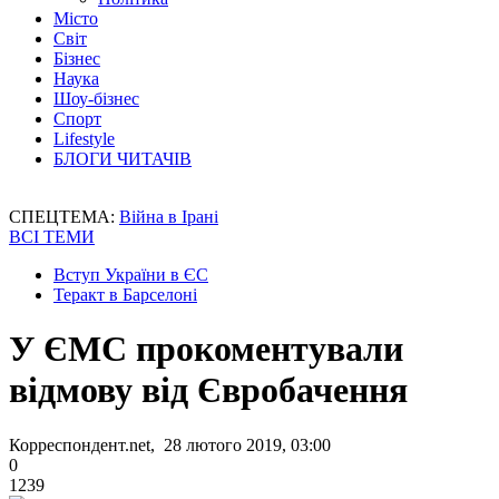
Місто
Світ
Бізнес
Наука
Шоу-бізнес
Спорт
Lifestyle
БЛОГИ ЧИТАЧІВ
СПЕЦТЕМА:
Війна в Ірані
ВСІ ТЕМИ
Вступ України в ЄС
Теракт в Барселоні
У ЄМС прокоментували
відмову від Євробачення
Корреспондент.net, 28 лютого 2019, 03:00
0
1239