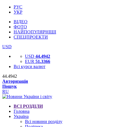
РУС
УКР
ВІДЕО
ФОТО
НАЙПОПУЛЯРНІШІ
СПЕЦПРОЕКТИ
USD
USD
44.4942
EUR
51.3366
Всі курси валют
44.4942
Авторизація
Пошук
RU
ВСІ РОЗДІЛИ
Головна
Україна
Всі новини розділу
Політика