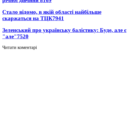
річної дівчини
8169
Стало відомо, в якій області найбільше
скаржаться на ТЦК
7941
Зеленський про українську балістику: Буде, але є
"але"
7520
Читати коментарі