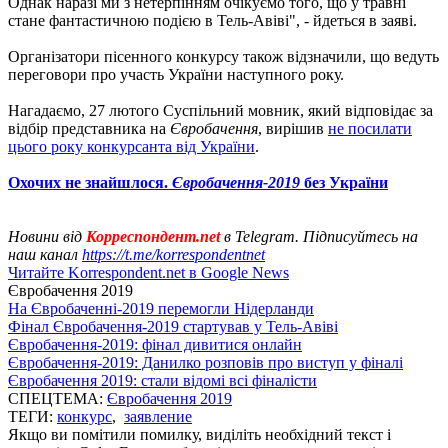
Однак наразі ми з нетерпінням очікуємо того, що у травні
стане фантастичною подією в Тель-Авіві", - йдеться в заяві.
Організатори пісенного конкурсу також відзначили, що ведуть
переговори про участь України наступного року.
Нагадаємо, 27 лютого Суспільний мовник, який відповідає за
відбір представника на
Євробачення
, вирішив
не посилати
цього року конкурсанта від України
.
Охочих не знайшлося.
Євробачення-2019
без України
Новини від
Корреспондент.net
в Telegram. Підписуйтесь на
наш канал
https://t.me/korrespondentnet
Читайте Korrespondent.net в Google News
Євробачення 2019
На Євробаченні-2019 перемогли Нідерланди
Фінал Євробачення-2019 стартував у Тель-Авіві
Євробачення-2019: фінал дивитися онлайн
Євробачення-2019: Данилко розповів про виступ у фіналі
Євробачення 2019: стали відомі всі фіналісти
СПЕЦТЕМА:
Євробачення 2019
ТЕГИ:
конкурс
,
заявление
Якщо ви помітили помилку, виділіть необхідний текст і