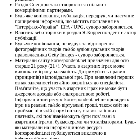
Розділ Спецпроекти створюється спільно з
комерційними партнерами.
Будь яке копіювання, публікація, передрук, чи наступне
поширення інформації, що містить посилання на
"Інтерфакс-Україна", EPA / UPG, суворо забороняється.
Власник веб-сторінки в розділі Я-Корреспондент є автор
публікації.
Будь-яке копіювання, передрук та відтворення
фотографічних творів та/або аудіовізуальних творів
правовласника Getty Images - суворо забороняється.
Матеріали сайту korrespondent.net призначені для осіб
старше 21 року (21+). Участь в азартних іграх може
викликати ігрову залежність. Дотримуйтесь правил
(принципів) відповідальної гри. При виявленні перших
ознак залежності негайно зверніться до спеціаліста.
Пам'ятайте, що участь в азартних іграх не може бути
джерелом доходів або альтернативою роботі.
Інформаційний ресурс korrespondent.net не проводить
ігри на реальні та/або віртуальні гроші, також сайт не
приймає ні в якій формі оплату ставок та інших
платежів, які пов’язані/можуть бути пов’язані з
азартними іграми, букмекерами чи тоталізаторами. Будь-
які матеріали на інформаційному ресурсі
korrespondent.net публікуються виключно в
інформаційних цілях.