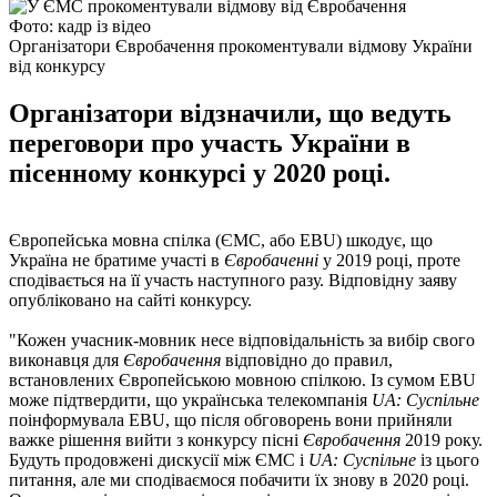
Фото: кадр із відео
Організатори Євробачення прокоментували відмову України
від конкурсу
Організатори відзначили, що ведуть
переговори про участь України в
пісенному конкурсі у 2020 році.
Європейська мовна спілка (ЄМС, або EBU) шкодує, що
Україна не братиме участі в
Євробаченні
у 2019 році, проте
сподівається на її участь наступного разу. Відповідну заяву
опубліковано на сайті конкурсу.
"Кожен учасник-мовник несе відповідальність за вибір свого
виконавця для
Євробачення
відповідно до правил,
встановлених Європейською мовною спілкою. Із сумом EBU
може підтвердити, що українська телекомпанія
UA: Суспільне
поінформувала EBU, що після обговорень вони прийняли
важке рішення вийти з конкурсу пісні
Євробачення
2019 року.
Будуть продовжені дискусії між ЄМС і
UA: Суспільне
із цього
питання, але ми сподіваємося побачити їх знову в 2020 році.