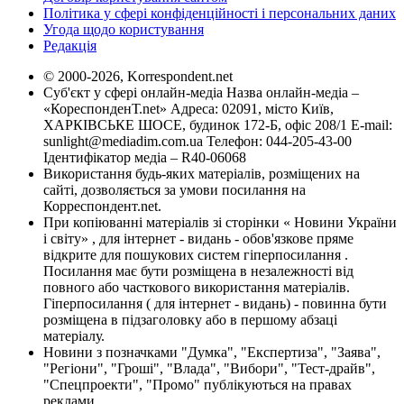
Політика у сфері конфіденційності і персональних даних
Угода щодо користування
Редакція
© 2000-2026, Korrespondent.net
Суб'єкт у сфері онлайн-медіа Назва онлайн-медіа –
«КореспонденТ.net» Адреса: 02091, місто Київ,
ХАРКІВСЬКЕ ШОСЕ, будинок 172-Б, офіс 208/1 E-mail:
sunlight@mediadim.com.ua
Телефон: 044-205-43-00
Ідентифікатор медіа – R40-06068
Використання будь-яких матеріалів, розміщених на
сайті, дозволяється за умови посилання на
Корреспондент.net.
При копіюванні матеріалів зі сторінки « Новини України
і світу» , для інтернет - видань - обов'язкове пряме
відкрите для пошукових систем гіперпосилання .
Посилання має бути розміщена в незалежності від
повного або часткового використання матеріалів.
Гіперпосилання ( для інтернет - видань) - повинна бути
розміщена в підзаголовку або в першому абзаці
матеріалу.
Новини з позначками "Думка", "Експертиза", "Заява",
"Регіони", "Гроші", "Влада", "Вибори", "Тест-драйв",
"Спецпроекти", "Промо" публікуються на правах
реклами.