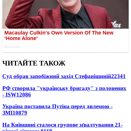
ЧИТАЙТЕ ТАКОЖ
Суд обрав запобіжний захід Стефанішиній
22341
РФ створила "українську бригаду" з полонених
- ISW
12086
Україна поставила Путіна перед дилемою -
ЗМІ
10879
На Київщині сталося групове зґвалтування 21-