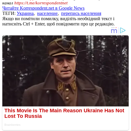
канал
https://t.me/korrespondentnet
Читайте Korrespondent.net в Google News
ТЕГИ:
Украина
,
население
,
перепись населения
Якщо ви помітили помилку, виділіть необхідний текст і
натисніть Ctrl + Enter, щоб повідомити про це редакцію.