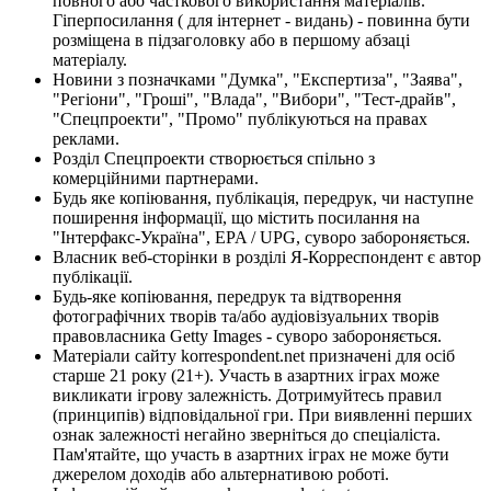
повного або часткового використання матеріалів.
Гіперпосилання ( для інтернет - видань) - повинна бути
розміщена в підзаголовку або в першому абзаці
матеріалу.
Новини з позначками "Думка", "Експертиза", "Заява",
"Регіони", "Гроші", "Влада", "Вибори", "Тест-драйв",
"Спецпроекти", "Промо" публікуються на правах
реклами.
Розділ Спецпроекти створюється спільно з
комерційними партнерами.
Будь яке копіювання, публікація, передрук, чи наступне
поширення інформації, що містить посилання на
"Інтерфакс-Україна", EPA / UPG, суворо забороняється.
Власник веб-сторінки в розділі Я-Корреспондент є автор
публікації.
Будь-яке копіювання, передрук та відтворення
фотографічних творів та/або аудіовізуальних творів
правовласника Getty Images - суворо забороняється.
Матеріали сайту korrespondent.net призначені для осіб
старше 21 року (21+). Участь в азартних іграх може
викликати ігрову залежність. Дотримуйтесь правил
(принципів) відповідальної гри. При виявленні перших
ознак залежності негайно зверніться до спеціаліста.
Пам'ятайте, що участь в азартних іграх не може бути
джерелом доходів або альтернативою роботі.