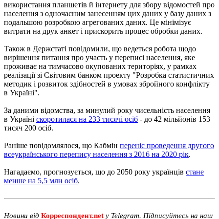
використання планшетів й інтернету для збору відомостей про
населення з одночасним занесенням цих даних у базу даних з
подальшою розробкою агрегованих даних. Це мінімізує
витрати на друк анкет і прискорить процес обробки даних.
Також в Держстаті повідомили, що ведеться робота щодо
вирішення питання про участь у переписі населення, яке
проживає на тимчасово окупованих територіях, у рамках
реалізації зі Світовим банком проекту "Розробка статистичних
методик і розвиток здібностей в умовах збройного конфлікту
в Україні".
За даними відомства, за минулий року чисельність населення
в Україні
скоротилася на 233 тисячі осіб
- до 42 мільйонів 153
тисяч 200 осіб.
Раніше повідомлялося, що Кабмін
переніс проведення другого
всеукраїнського перепису населення з 2016 на 2020 рік
.
Нагадаємо, прогнозується, що до 2050 року українців
стане
менше на 5,5 млн осіб
.
Новини від
Корреспондент.net
у Telegram. Підписуйтесь на наш