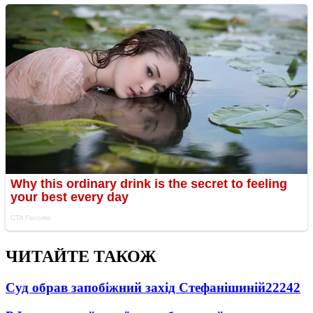
ЧИТАЙТЕ ТАКОЖ
Суд обрав запобіжний захід Стефанішиній
22242