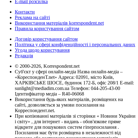
E-mail розсилка
Контакти
Реклама на сайті
Використання матеріалів korrespondent.net
Правила користування сайтом
Договір користування сайтом
Політика у сфері конфіденційності і персональних даних
Угода щодо користування
Редакція
© 2000-2026, Korrespondent.net
Суб'єкт у сфері онлайн-медіа Назва онлайн-медіа –
«КореспонденТ.net» Адреса: 02091, місто Київ,
ХАРКІВСЬКЕ ШОСЕ, будинок 172-Б, офіс 208/1 E-mail:
sunlight@mediadim.com.ua
Телефон: 044-205-43-00
Ідентифікатор медіа – R40-06068
Використання будь-яких матеріалів, розміщених на
сайті, дозволяється за умови посилання на
Корреспондент.net.
При копіюванні матеріалів зі сторінки « Новини України
і світу» , для інтернет - видань - обов'язкове пряме
відкрите для пошукових систем гіперпосилання .
Посилання має бути розміщена в незалежності від