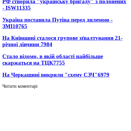
РФ створила "українську бригаду" з полонених
- ISW
11335
Україна поставила Путіна перед дилемою -
ЗМІ
10765
На Київщині сталося групове зґвалтування 21-
річної дівчини
7984
Стало відомо, в якій області найбільше
скаржаться на ТЦК
7755
На Черкащині викрили "схему СЗЧ"
6979
Читати коментарі