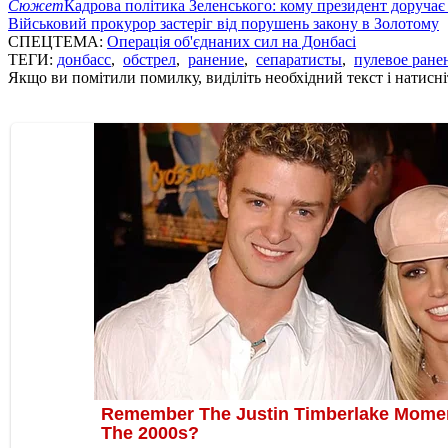
Сюжет
Кадрова політика Зеленського: кому президент доручає
Військовий прокурор застеріг від порушень закону в Золотому
СПЕЦТЕМА:
Операція об'єднаних сил на Донбасі
ТЕГИ:
донбасс
,
обстрел
,
ранение
,
сепаратисты
,
пулевое ране
Якщо ви помітили помилку, виділіть необхідний текст і натисніт