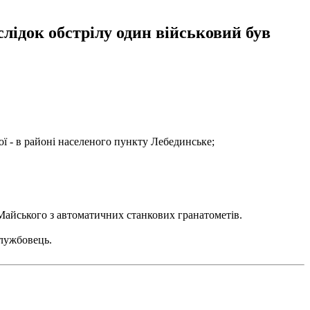
лідок обстрілу один військовий був
рої - в районі населеного пункту Лебединське;
 Майського з автоматичних станкових гранатометів.
службовець.