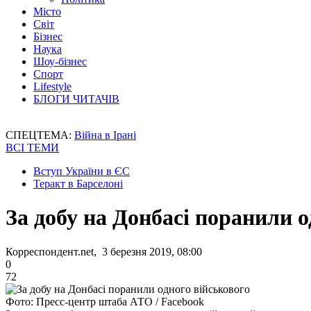
Місто
Світ
Бізнес
Наука
Шоу-бізнес
Спорт
Lifestyle
БЛОГИ ЧИТАЧІВ
СПЕЦТЕМА:
Війна в Ірані
ВСІ ТЕМИ
Вступ України в ЄС
Теракт в Барселоні
За добу на Донбасі поранили о
Корреспондент.net, 3 березня 2019, 08:00
0
72
Фото: Пресс-центр штаба АТО / Facebook