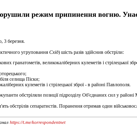
 порушили режим припинення вогню. Унас
, 3 березня.
тактичного угруповання
Схід
) шість разів здійснив обстріли:
нкових гранатометів, великокаліберних кулеметів і стрілецької зб
оторецького;
 біля селища Піски;
аліберних кулеметів і стрілецької зброї - в районі Павлополя.
окупанти обстріляли позиції підрозділу Об'єднаних сил у районі
п'ять обстрілів сепаратистів. Поранення отримав один військово
канал
https://t.me/korrespondentnet