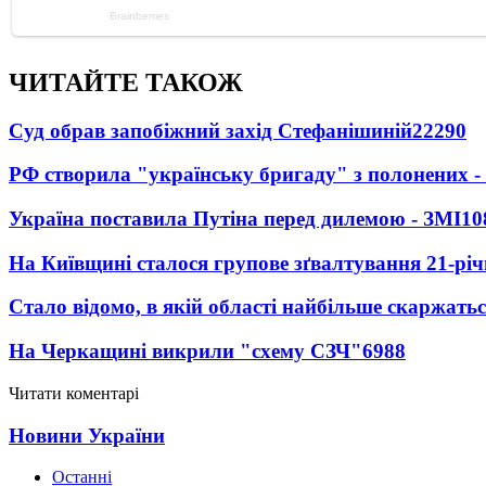
ЧИТАЙТЕ ТАКОЖ
Суд обрав запобіжний захід Стефанішиній
22290
РФ створила "українську бригаду" з полонених -
Україна поставила Путіна перед дилемою - ЗМІ
10
На Київщині сталося групове зґвалтування 21-річ
Стало відомо, в якій області найбільше скаржать
На Черкащині викрили "схему СЗЧ"
6988
Читати коментарі
Новини України
Останні