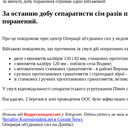
За минулу добу поранення отримав один військовий
За останню добу сепаратисти сім разів
поранений.
Про це повідомляє прес-центр Операції об'єднаних сил у неділю
Військові повідомили, що противник (в смузі дій оперативно-
двічі з мінометів калібрів 120 і 82 мм, станкових протита
з мінометів калібру 120 мм - поблизу села Водяне;
з автоматичних станкових гранатометів - в районі Верхнь
з ручних протитанкових гранатометів і стрілецької зброї -
зі станкових і ручних протитанкових гранатометів, великок
У смузі відповідальності сепаратистського угрупування
Північ
Нагадаємо, 2 березня в зоні проведення ООС було зафіксовано 
Новини від
Корреспондент.net
у Telegram. Підписуйтесь на наш 
Читайте Korrespondent.net в Google News
Операція об'єднаних сил на Донбасі