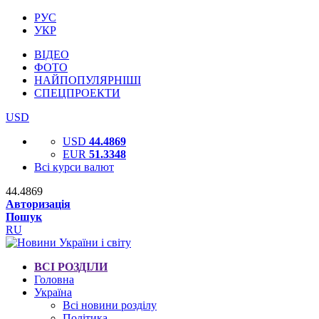
РУС
УКР
ВІДЕО
ФОТО
НАЙПОПУЛЯРНІШІ
СПЕЦПРОЕКТИ
USD
USD
44.4869
EUR
51.3348
Всі курси валют
44.4869
Авторизація
Пошук
RU
ВСІ РОЗДІЛИ
Головна
Україна
Всі новини розділу
Політика