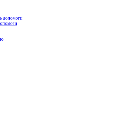
 допомоги
ою