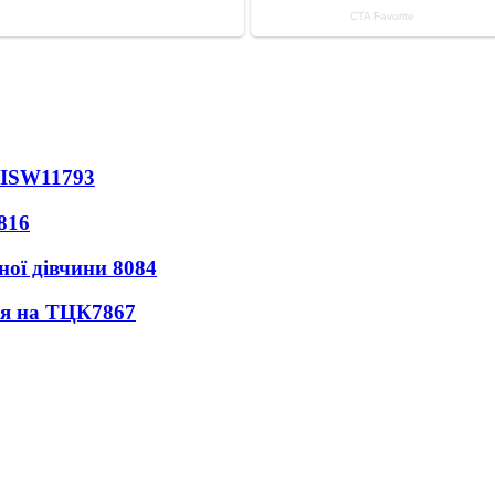
 ISW
11793
816
ної дівчини
8084
ся на ТЦК
7867