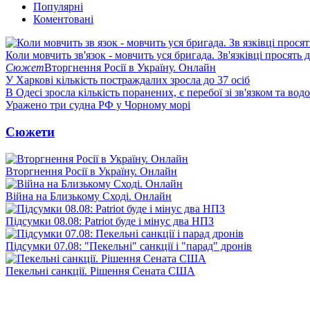
Популярні
Коментовані
Коли мовчить зв'язок - мовчить уся бригада. Зв'язківці просять
Сюжет
Вторгнення Росії в Україну. Онлайн
У Харкові кількість постраждалих зросла до 37 осіб
В Одесі зросла кількість поранених, є перебої зі зв'язком та вод
Уражено три судна РФ у Чорному морі
Сюжети
Вторгнення Росії в Україну. Онлайн
Війна на Близькому Сході. Онлайн
Підсумки 08.08: Patriot буде і мінус два НПЗ
Підсумки 07.08: "Пекельні" санкції і "парад" дронів
Пекельні санкції. Рішення Сената США