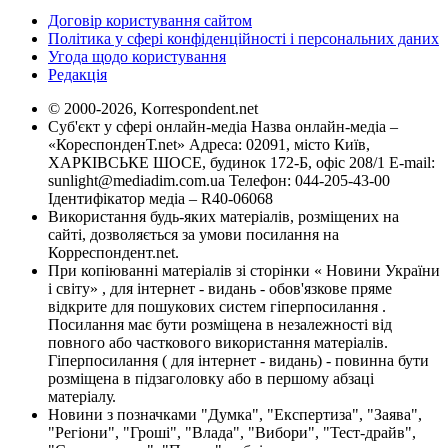
Договір користування сайтом
Політика у сфері конфіденційності і персональних даних
Угода щодо користування
Редакція
© 2000-2026, Korrespondent.net
Суб'єкт у сфері онлайн-медіа Назва онлайн-медіа –
«КореспонденТ.net» Адреса: 02091, місто Київ,
ХАРКІВСЬКЕ ШОСЕ, будинок 172-Б, офіс 208/1 E-mail:
sunlight@mediadim.com.ua
Телефон: 044-205-43-00
Ідентифікатор медіа – R40-06068
Використання будь-яких матеріалів, розміщених на
сайті, дозволяється за умови посилання на
Корреспондент.net.
При копіюванні матеріалів зі сторінки « Новини України
і світу» , для інтернет - видань - обов'язкове пряме
відкрите для пошукових систем гіперпосилання .
Посилання має бути розміщена в незалежності від
повного або часткового використання матеріалів.
Гіперпосилання ( для інтернет - видань) - повинна бути
розміщена в підзаголовку або в першому абзаці
матеріалу.
Новини з позначками "Думка", "Експертиза", "Заява",
"Регіони", "Гроші", "Влада", "Вибори", "Тест-драйв",