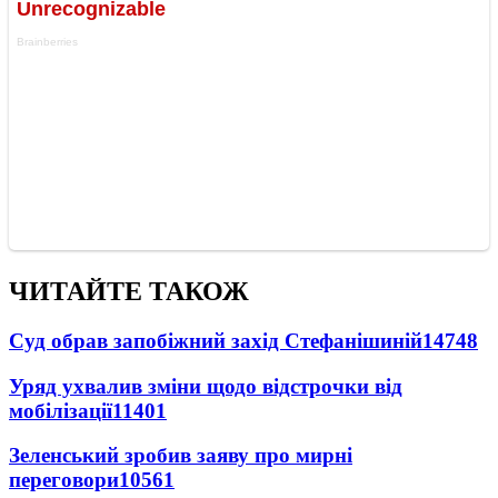
ЧИТАЙТЕ ТАКОЖ
Суд обрав запобіжний захід Стефанішиній
14748
Уряд ухвалив зміни щодо відстрочки від
мобілізації
11401
Зеленський зробив заяву про мирні
переговори
10561