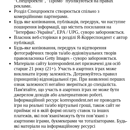
"Спецпроекти", "Промо" публікуються на правах
реклами.
Розділ Спецпроекти створюється спільно з
комерційними партнерами.
Будь яке копіювання, публікація, передрук, чи наступне
поширення інформації, що містить посилання на
"Інтерфакс-Україна", EPA / UPG, суворо забороняється.
Власник веб-сторінки в розділі Я-Корреспондент є автор
публікації.
Будь-яке копіювання, передрук та відтворення
фотографічних творів та/або аудіовізуальних творів
правовласника Getty Images - суворо забороняється.
Матеріали сайту korrespondent.net призначені для осіб
старше 21 року (21+). Участь в азартних іграх може
викликати ігрову залежність. Дотримуйтесь правил
(принципів) відповідальної гри. При виявленні перших
ознак залежності негайно зверніться до спеціаліста.
Пам'ятайте, що участь в азартних іграх не може бути
джерелом доходів або альтернативою роботі.
Інформаційний ресурс korrespondent.net не проводить
ігри на реальні та/або віртуальні гроші, також сайт не
приймає ні в якій формі оплату ставок та інших
платежів, які пов’язані/можуть бути пов’язані з
азартними іграми, букмекерами чи тоталізаторами. Будь-
які матеріали на інформаційному ресурсі