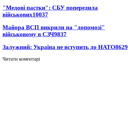
"Медові пастки": СБУ попередила
військових
10037
Майора ВСП викрили на "допомозі"
військовому в СЗЧ
9837
Залужний: Україна не вступить до НАТО
8629
Читати коментарі