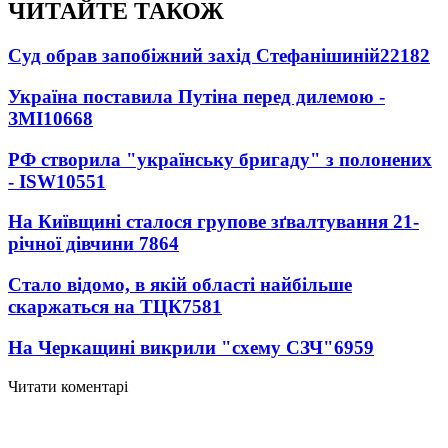
ЧИТАЙТЕ ТАКОЖ
Суд обрав запобіжний захід Стефанішиній
22182
Україна поставила Путіна перед дилемою -
ЗМІ
10668
РФ створила "українську бригаду" з полонених
- ISW
10551
На Київщині сталося групове зґвалтування 21-
річної дівчини
7864
Стало відомо, в якій області найбільше
скаржаться на ТЦК
7581
На Черкащині викрили "схему СЗЧ"
6959
Читати коментарі