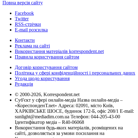
Повна версія сайту
Facebook
Twitter
RSS-стрічки
E-mail розсилка
Контакти
Реклама на сайті
Використання матеріалів korrespondent.net
Правила користування сайтом
Договір користування сайтом
Політика у сфері конфіденційності і персональних даних
Угода щодо користування
Редакція
© 2000-2026, Korrespondent.net
Суб'єкт у сфері онлайн-медіа Назва онлайн-медіа –
«КореспонденТ.net» Адреса: 02091, місто Київ,
ХАРКІВСЬКЕ ШОСЕ, будинок 172-Б, офіс 208/1 E-mail:
sunlight@mediadim.com.ua
Телефон: 044-205-43-00
Ідентифікатор медіа – R40-06068
Використання будь-яких матеріалів, розміщених на
сайті, дозволяється за умови посилання на