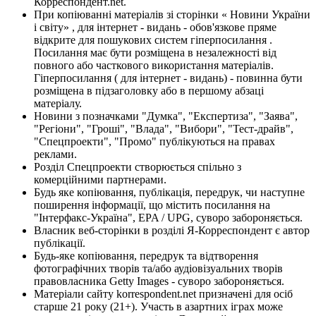
Корреспондент.net.
При копіюванні матеріалів зі сторінки « Новини України
і світу» , для інтернет - видань - обов'язкове пряме
відкрите для пошукових систем гіперпосилання .
Посилання має бути розміщена в незалежності від
повного або часткового використання матеріалів.
Гіперпосилання ( для інтернет - видань) - повинна бути
розміщена в підзаголовку або в першому абзаці
матеріалу.
Новини з позначками "Думка", "Експертиза", "Заява",
"Регіони", "Гроші", "Влада", "Вибори", "Тест-драйв",
"Спецпроекти", "Промо" публікуються на правах
реклами.
Розділ Спецпроекти створюється спільно з
комерційними партнерами.
Будь яке копіювання, публікація, передрук, чи наступне
поширення інформації, що містить посилання на
"Інтерфакс-Україна", EPA / UPG, суворо забороняється.
Власник веб-сторінки в розділі Я-Корреспондент є автор
публікації.
Будь-яке копіювання, передрук та відтворення
фотографічних творів та/або аудіовізуальних творів
правовласника Getty Images - суворо забороняється.
Матеріали сайту korrespondent.net призначені для осіб
старше 21 року (21+). Участь в азартних іграх може