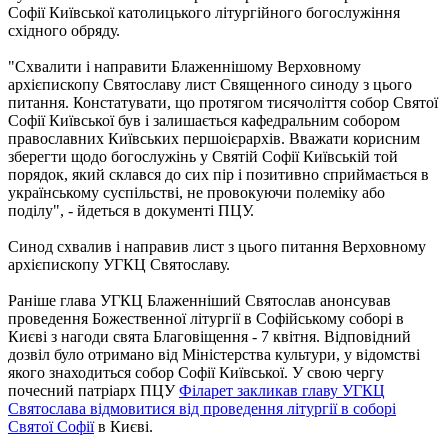
Софії Київської католицького літургійного богослужіння
східного обряду.
"Схвалити і направити Блаженнішому Верховному
архієпископу Святославу лист Священного синоду з цього
питання. Констатувати, що протягом тисячоліття собор Святої
Софії Київської був і залишається кафедральним собором
православних Київських першоієрархів. Вважати корисним
зберегти щодо богослужінь у Святій Софії Київській той
порядок, який склався до сих пір і позитивно сприймається в
українському суспільстві, не провокуючи полеміку або
поділу", - йдеться в документі ПЦУ.
Синод схвалив і направив лист з цього питання Верховному
архієпископу УГКЦ Святославу.
Раніше глава УГКЦ Блаженніший Святослав анонсував
проведення Божественної літургії в Софійському соборі в
Києві з нагоди свята Благовіщення - 7 квітня. Відповідний
дозвіл було отримано від Міністерства культури, у відомстві
якого знаходиться собор Софії Київської. У свою чергу
почесний патріарх ПЦУ
Філарет закликав главу УГКЦ
Святослава відмовитися від проведення літургії в соборі
Святої Софії
в Києві.