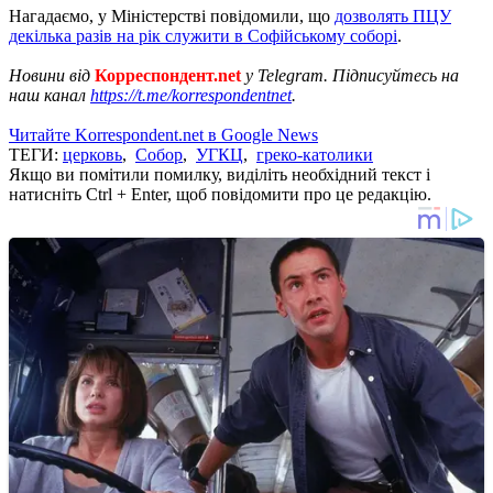
Нагадаємо, у Міністерстві повідомили, що
дозволять ПЦУ
декілька разів на рік служити в Софійському соборі
.
Новини від
Корреспондент.net
у Telegram. Підписуйтесь на
наш канал
https://t.me/korrespondentnet
.
Читайте Korrespondent.net в Google News
ТЕГИ:
церковь
,
Собор
,
УГКЦ
,
греко-католики
Якщо ви помітили помилку, виділіть необхідний текст і
натисніть Ctrl + Enter, щоб повідомити про це редакцію.