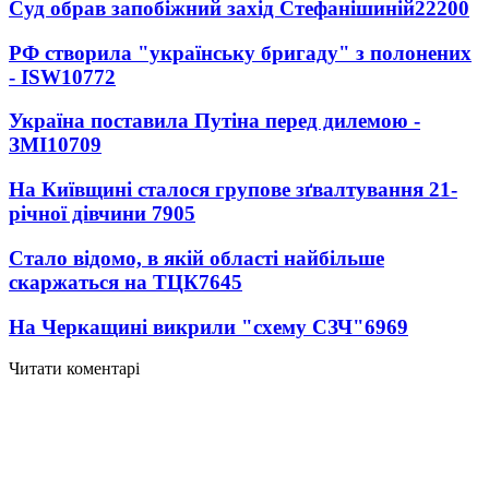
Суд обрав запобіжний захід Стефанішиній
22200
РФ створила "українську бригаду" з полонених
- ISW
10772
Україна поставила Путіна перед дилемою -
ЗМІ
10709
На Київщині сталося групове зґвалтування 21-
річної дівчини
7905
Стало відомо, в якій області найбільше
скаржаться на ТЦК
7645
На Черкащині викрили "схему СЗЧ"
6969
Читати коментарі