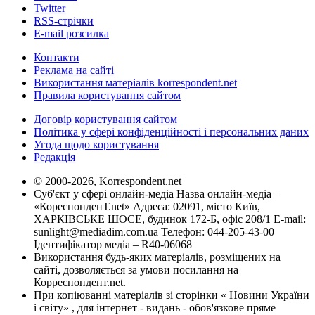
Twitter
RSS-стрічки
E-mail розсилка
Контакти
Реклама на сайті
Використання матеріалів korrespondent.net
Правила користування сайтом
Договір користування сайтом
Політика у сфері конфіденційності і персональних даних
Угода щодо користування
Редакція
© 2000-2026, Korrespondent.net
Суб'єкт у сфері онлайн-медіа Назва онлайн-медіа –
«КореспонденТ.net» Адреса: 02091, місто Київ,
ХАРКІВСЬКЕ ШОСЕ, будинок 172-Б, офіс 208/1 E-mail:
sunlight@mediadim.com.ua
Телефон: 044-205-43-00
Ідентифікатор медіа – R40-06068
Використання будь-яких матеріалів, розміщених на
сайті, дозволяється за умови посилання на
Корреспондент.net.
При копіюванні матеріалів зі сторінки « Новини України
і світу» , для інтернет - видань - обов'язкове пряме