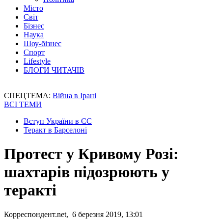
Місто
Світ
Бізнес
Наука
Шоу-бізнес
Спорт
Lifestyle
БЛОГИ ЧИТАЧІВ
СПЕЦТЕМА:
Війна в Ірані
ВСІ ТЕМИ
Вступ України в ЄС
Теракт в Барселоні
Протест у Кривому Розі:
шахтарів підозрюють у
теракті
Корреспондент.net, 6 березня 2019, 13:01