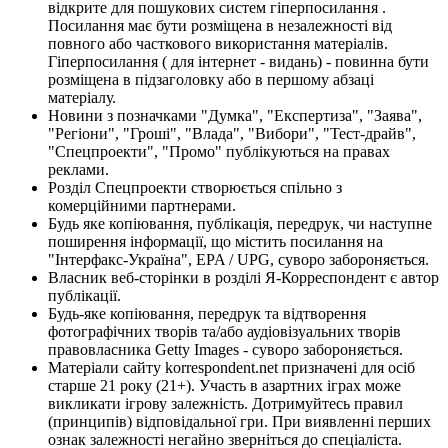
відкрите для пошукових систем гіперпосилання .
Посилання має бути розміщена в незалежності від
повного або часткового використання матеріалів.
Гіперпосилання ( для інтернет - видань) - повинна бути
розміщена в підзаголовку або в першому абзаці
матеріалу.
Новини з позначками "Думка", "Експертиза", "Заява",
"Регіони", "Гроші", "Влада", "Вибори", "Тест-драйв",
"Спецпроекти", "Промо" публікуються на правах
реклами.
Розділ Спецпроекти створюється спільно з
комерційними партнерами.
Будь яке копіювання, публікація, передрук, чи наступне
поширення інформації, що містить посилання на
"Інтерфакс-Україна", EPA / UPG, суворо забороняється.
Власник веб-сторінки в розділі Я-Корреспондент є автор
публікації.
Будь-яке копіювання, передрук та відтворення
фотографічних творів та/або аудіовізуальних творів
правовласника Getty Images - суворо забороняється.
Матеріали сайту korrespondent.net призначені для осіб
старше 21 року (21+). Участь в азартних іграх може
викликати ігрову залежність. Дотримуйтесь правил
(принципів) відповідальної гри. При виявленні перших
ознак залежності негайно зверніться до спеціаліста.