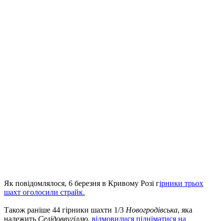
Як повідомлялося, 6 березня в Кривому Розі г
ірники трьох
шахт оголосили страйк.
Також раніше 44 гірники шахти 1/3
Новогродівська
, яка
належить
Селідоввугіллю
,
відмовилися підніматися на