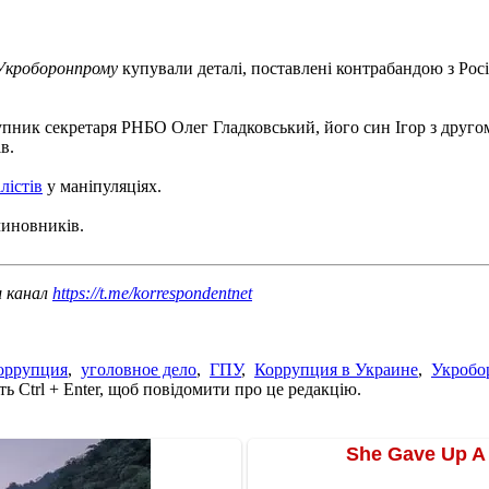
Укроборонпрому
купували деталі, поставлені контрабандою з Росі
упник секретаря РНБО Олег Гладковський, його син Ігор з друго
в.
лістів
у маніпуляціях.
чиновників.
ш канал
https://t.me/korrespondentnet
оррупция
,
уголовное дело
,
ГПУ
,
Коррупция в Украине
,
Укробо
ь Ctrl + Enter, щоб повідомити про це редакцію.