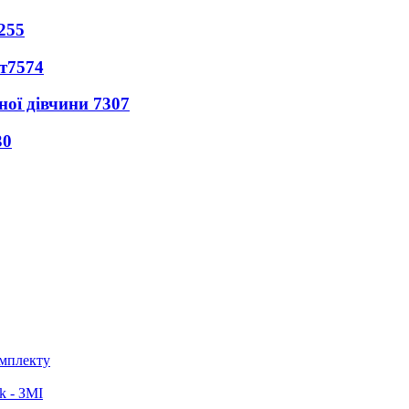
255
т
7574
ної дівчини
7307
30
омплекту
k - ЗМІ