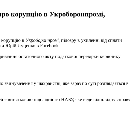
про корупцію в Укроборонпромі,
о корупцію в
Укроборонпромі,
підозру в ухиленні від сплати
їни Юрій Луценко в Facebook.
тримання остаточного акту податкової перевірки керівнику
 звинувачення у шахрайстві, яке зараз по суті розглядається в
ей є винятковою підслідністю НАБУ, яке веде відповідну справу