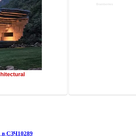
 в СЗЧ
10289