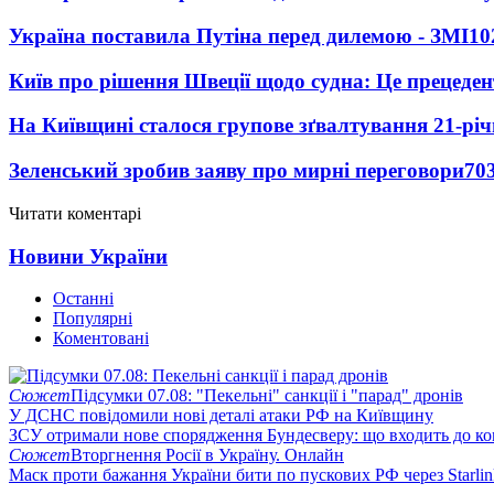
Україна поставила Путіна перед дилемою - ЗМІ
10
Київ про рішення Швеції щодо судна: Це прецеден
На Київщині сталося групове зґвалтування 21-річ
Зеленський зробив заяву про мирні переговори
70
Читати коментарі
Новини України
Останні
Популярні
Коментовані
Сюжет
Підсумки 07.08: "Пекельні" санкції і "парад" дронів
У ДСНС повідомили нові деталі атаки РФ на Київщину
ЗСУ отримали нове спорядження Бундесверу: що входить до к
Сюжет
Вторгнення Росії в Україну. Онлайн
Маск проти бажання України бити по пускових РФ через Starlin