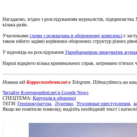
Нагадаємо, згідно з розслідуванням журналістів, підприємства
кілька разів.
Учасниками
схеми з розкрадань в оборонному комплексі
є заст
також нібито задіяні керівники оборонних структур різних рівні
У відповідь на розслідування
Укроборонпром
звинуватив журна
Наразі відкрито кілька кримінальних справ, затримано п'ятьох 
Новини від
Корреспондент.net
в Telegram. Підписуйтесь на на
Читайте Korrespondent.net в Google News
СПЕЦТЕМА:
Корупція в оборонці
ТЕГИ:
Генпрокуратура
,
Луценко
,
Уголовные преступления
,
к
Якщо ви помітили помилку, виділіть необхідний текст і натисніт