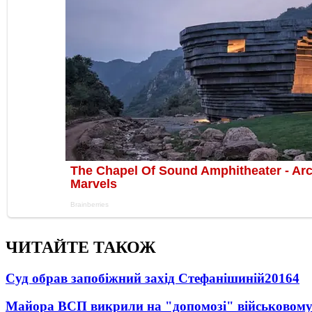
ЧИТАЙТЕ ТАКОЖ
Суд обрав запобіжний захід Стефанішиній
20164
Майора ВСП викрили на "допомозі" військовому