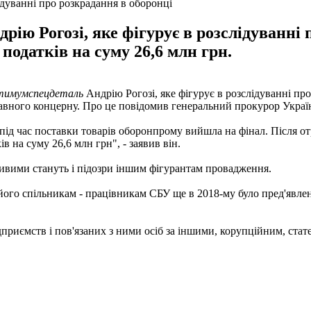
ідуванні про розкрадання в оборонці
ю Рогозі, яке фігурує в розслідуванні 
 податків на суму 26,6 млн грн.
тимумспецдеталь
Андрію Рогозі, яке фігурує в розслідуванні пр
ржавного концерну. Про це повідомив генеральний прокурор Укра
під час поставки товарів оборонпрому вийшла на фінал. Після о
в на суму 26,6 млн грн", - заявив він.
ивими стануть і підозри іншим фігурантам провадження.
його спільникам - працівникам СБУ ще в 2018-му було пред'явлено
дприємств і пов'язаних з ними осіб за іншими, корупційним, стат