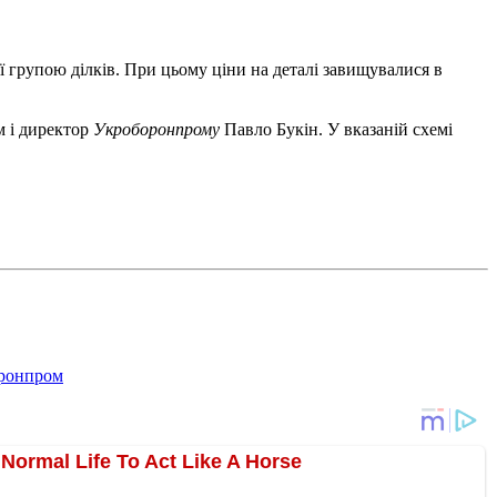
ї групою ділків. При цьому ціни на деталі завищувалися в
м і директор
Укроборонпрому
Павло Букін. У вказаній схемі
ронпром