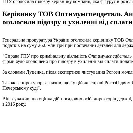
ГПУ оголосила підозру керівнику компанії, яка фігурує в розсл
Керівнику ТОВ Оптимумспецдеталь Андрі
оголосили підозру в ухиленні від сплати
Генеральна прокуратура України оголосила керівнику ТОВ
Оп
податків на суму 26,6 млн грн при постачанні деталей для де
"Справа ГПУ про кримінальну діяльність
Оптимумспецдеталь
фірми було оголошено про підозру в ухиленні від сплати податкі
За словами Луценка, після експертизи листування Рогози можл
Також генпрокурор зазначив, що "у цій же справі Рогозі і двом 
Печерському суді".
Він зауважив, що оцінка дій посадових осіб, директорів держпі
з 2016 року.