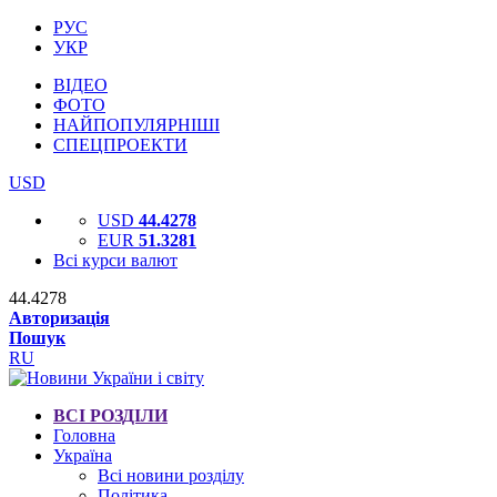
РУС
УКР
ВІДЕО
ФОТО
НАЙПОПУЛЯРНІШІ
СПЕЦПРОЕКТИ
USD
USD
44.4278
EUR
51.3281
Всі курси валют
44.4278
Авторизація
Пошук
RU
ВСІ РОЗДІЛИ
Головна
Україна
Всі новини розділу
Політика