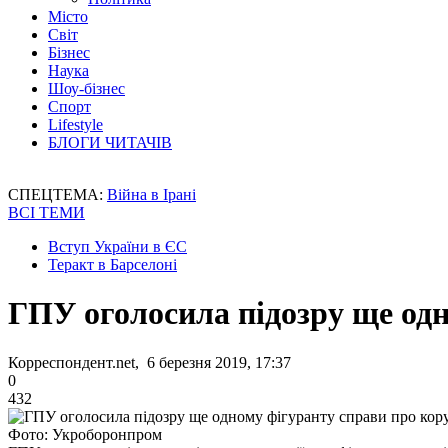
Місто
Світ
Бізнес
Наука
Шоу-бізнес
Спорт
Lifestyle
БЛОГИ ЧИТАЧІВ
СПЕЦТЕМА:
Війна в Ірані
ВСІ ТЕМИ
Вступ України в ЄС
Теракт в Барселоні
ГПУ оголосила підозру ще одн
Корреспондент.net, 6 березня 2019, 17:37
0
432
Фото: Укроборонпром