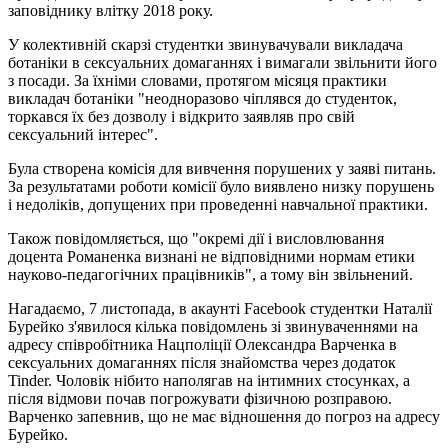
заповіднику влітку 2018 року.
У колективній скарзі студентки звинувачували викладача
ботаніки в сексуальних домаганнях і вимагали звільнити його
з посади. За їхніми словами, протягом місяця практики
викладач ботаніки "неодноразово чіплявся до студенток,
торкався їх без дозволу і відкрито заявляв про свій
сексуальний інтерес".
Була створена комісія для вивчення порушених у заяві питань.
За результатами роботи комісії було виявлено низку порушень
і недоліків, допущених при проведенні навчальної практики.
Також повідомляється, що "окремі дії і висловлювання
доцента Романенка визнані не відповідними нормам етики
науково-педагогічних працівників", а тому він звільнений.
Нагадаємо, 7 листопада, в акаунті Facebook студентки Наталії
Бурейко з'явилося кілька повідомлень зі звинуваченнями на
адресу співробітника Нацполіції Олександра Варченка в
сексуальних домаганнях після знайомства через додаток
Tinder. Чоловік нібито наполягав на інтимних стосунках, а
після відмови почав погрожувати фізичною розправою.
Варченко запевнив, що не має відношення до погроз на адресу
Бурейко.