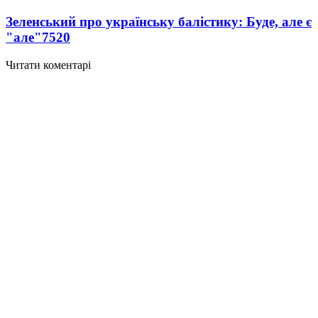
Зеленський про українську балістику: Буде, але є
"але"
7520
Читати коментарі