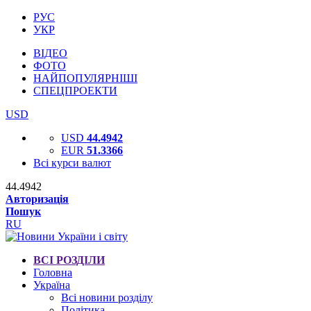
РУС
УКР
ВІДЕО
ФОТО
НАЙПОПУЛЯРНІШІ
СПЕЦПРОЕКТИ
USD
USD
44.4942
EUR
51.3366
Всі курси валют
44.4942
Авторизація
Пошук
RU
ВСІ РОЗДІЛИ
Головна
Україна
Всі новини розділу
Політика