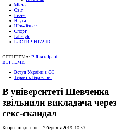
Місто
Світ
Бізнес
Наука
Шоу-бізнес
Спорт
Lifestyle
БЛОГИ ЧИТАЧІВ
СПЕЦТЕМА:
Війна в Ірані
ВСІ ТЕМИ
Вступ України в ЄС
Теракт в Барселоні
В університеті Шевченка
звільнили викладача через
секс-скандал
Корреспондент.net, 7 березня 2019, 10:35