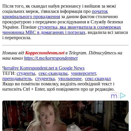
Після того, як скандал набув резонансу і вийшов за межі
соціальних мереж, з'явилася інформація про
початок
кримінального провадження
за даним фактом столичною
прокуратурою з передачею розслідування в Службу безпеки
України. Пізніше
студентка, яка звинуватила в соцмережах
чиновника МВС в домаганнях і погрозах,
видалила всі записи
і перепросила.
Новини від
Корреспондент.net
в Telegram. Підписуйтесь на
наш канал
https://t.me/korrespondentnet
Читайте Korrespondent.net в Google News
ТЕГИ:
студенты
,
секс-скандалы
,
университет
,
преподаватель
,
студентка
,
увольнение
,
секс-скандал
Якщо ви помітили помилку, виділіть необхідний текст і
натисніть Ctrl + Enter, щоб повідомити про це редакцію.