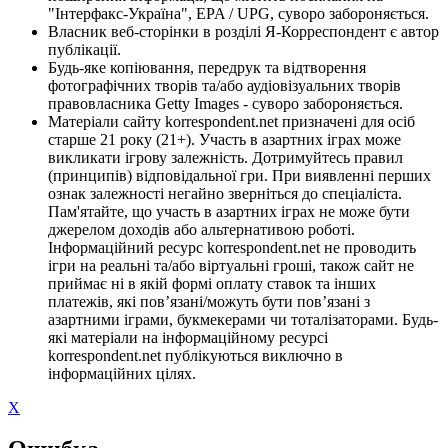
"Інтерфакс-Україна", EPA / UPG, суворо забороняється.
Власник веб-сторінки в розділі Я-Корреспондент є автор
публікації.
Будь-яке копіювання, передрук та відтворення
фотографічних творів та/або аудіовізуальних творів
правовласника Getty Images - суворо забороняється.
Матеріали сайту korrespondent.net призначені для осіб
старше 21 року (21+). Участь в азартних іграх може
викликати ігрову залежність. Дотримуйтесь правил
(принципів) відповідальної гри. При виявленні перших
ознак залежності негайно зверніться до спеціаліста.
Пам'ятайте, що участь в азартних іграх не може бути
джерелом доходів або альтернативою роботі.
Інформаційний ресурс korrespondent.net не проводить
ігри на реальні та/або віртуальні гроші, також сайт не
приймає ні в якій формі оплату ставок та інших
платежів, які пов’язані/можуть бути пов’язані з
азартними іграми, букмекерами чи тоталізаторами. Будь-
які матеріали на інформаційному ресурсі
korrespondent.net публікуються виключно в
інформаційних цілях.
X