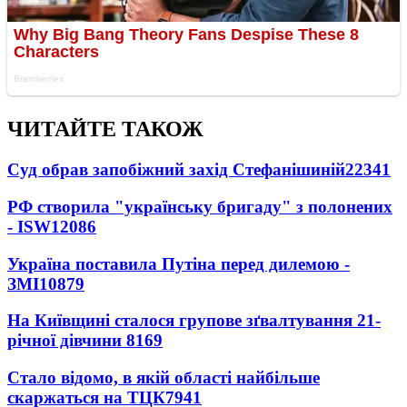
ЧИТАЙТЕ ТАКОЖ
Суд обрав запобіжний захід Стефанішиній
22341
РФ створила "українську бригаду" з полонених
- ISW
12086
Україна поставила Путіна перед дилемою -
ЗМІ
10879
На Київщині сталося групове зґвалтування 21-
річної дівчини
8169
Стало відомо, в якій області найбільше
скаржаться на ТЦК
7941