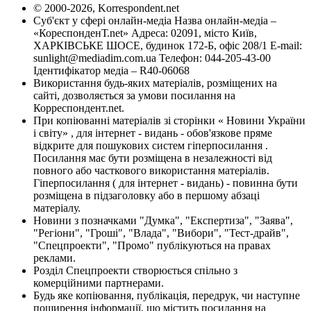
© 2000-2026, Korrespondent.net
Суб'єкт у сфері онлайн-медіа Назва онлайн-медіа –
«КореспонденТ.net» Адреса: 02091, місто Київ,
ХАРКІВСЬКЕ ШОСЕ, будинок 172-Б, офіс 208/1 E-mail:
sunlight@mediadim.com.ua
Телефон: 044-205-43-00
Ідентифікатор медіа – R40-06068
Використання будь-яких матеріалів, розміщених на
сайті, дозволяється за умови посилання на
Корреспондент.net.
При копіюванні матеріалів зі сторінки « Новини України
і світу» , для інтернет - видань - обов'язкове пряме
відкрите для пошукових систем гіперпосилання .
Посилання має бути розміщена в незалежності від
повного або часткового використання матеріалів.
Гіперпосилання ( для інтернет - видань) - повинна бути
розміщена в підзаголовку або в першому абзаці
матеріалу.
Новини з позначками "Думка", "Експертиза", "Заява",
"Регіони", "Гроші", "Влада", "Вибори", "Тест-драйв",
"Спецпроекти", "Промо" публікуються на правах
реклами.
Розділ Спецпроекти створюється спільно з
комерційними партнерами.
Будь яке копіювання, публікація, передрук, чи наступне
поширення інформації, що містить посилання на