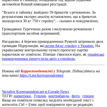
автомобіля Renault німецької реєстрації.
"Всього в тайнику знайдено 59 брикетів з речовиною. За
результатами експрес-аналізу встановлено, що в брикетах
знаходилося 30 кг 750 г героїну", - сказано в повідомленні.
Громадянин Туреччини разом з вилученою речовиною і
транспортним засобом затриманий.
Нагадаємо, 4 березня прикордонники Румунії затримали двох
громадян Нідерландів, які
везли 84 кг героїну з України.
На
українському контрольному пункті пропуску партію
наркотиків не помітили. Пізніше з'явилося відео, як
українські
прикордонники пропустили авто з героїном.
Новини від
Корреспондент.net
у Telegram. Підписуйтесь на
наш канал
https://t.me/korrespondentnet
Читайте Korrespondent.net в Google News
ТЕГИ:
наркотики
,
Турция
,
контрабанда
,
фото
,
героин
Якщо ви помітили помилку, виділіть необхідний текст і
натисніть Ctrl + Enter, щоб повідомити про це редакцію.