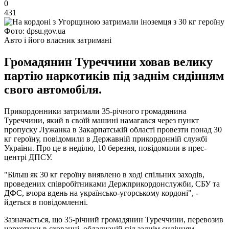
0
431
Фото: dpsu.gov.ua
Авто і його власник затримані
Громадянин Туреччини ховав велику
партію наркотиків під заднім сидінням
свого автомобіля.
Прикордонники затримали 35-річного громадянина
Туреччини, який в своїй машині намагався через пункт
пропуску Лужанка в Закарпатській області провезти понад 30
кг героїну, повідомили в Державній прикордонній службі
України. Про це в неділю, 10 березня, повідомили в прес-
центрі ДПСУ.
"Більш як 30 кг героїну виявлено в ході спільних заходів,
проведених співробітниками Держприкордонслужби, СБУ та
ДФС, вчора вдень на українсько-угорському кордоні", -
йдеться в повідомленні.
Зазначається, що 35-річний громадянин Туреччини, перевозив
наркотики в схованці, обладнаній під заднім сидінням