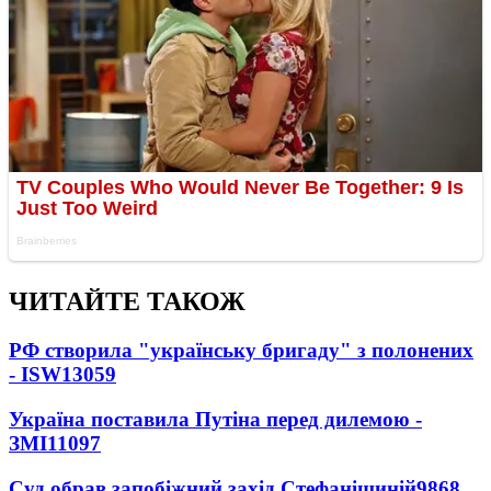
ЧИТАЙТЕ ТАКОЖ
РФ створила "українську бригаду" з полонених
- ISW
13059
Україна поставила Путіна перед дилемою -
ЗМІ
11097
Суд обрав запобіжний захід Стефанішиній
9868