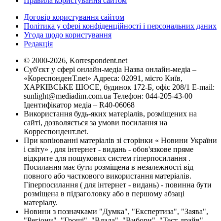
Правила користування сайтом
Договір користування сайтом
Політика у сфері конфіденційності і персональних даних
Угода щодо користування
Редакція
© 2000-2026, Korrespondent.net
Суб'єкт у сфері онлайн-медіа Назва онлайн-медіа –
«КореспонденТ.net» Адреса: 02091, місто Київ,
ХАРКІВСЬКЕ ШОСЕ, будинок 172-Б, офіс 208/1 E-mail:
sunlight@mediadim.com.ua
Телефон: 044-205-43-00
Ідентифікатор медіа – R40-06068
Використання будь-яких матеріалів, розміщених на
сайті, дозволяється за умови посилання на
Корреспондент.net.
При копіюванні матеріалів зі сторінки « Новини України
і світу» , для інтернет - видань - обов'язкове пряме
відкрите для пошукових систем гіперпосилання .
Посилання має бути розміщена в незалежності від
повного або часткового використання матеріалів.
Гіперпосилання ( для інтернет - видань) - повинна бути
розміщена в підзаголовку або в першому абзаці
матеріалу.
Новини з позначками "Думка", "Експертиза", "Заява",
"Регіони", "Гроші", "Влада", "Вибори", "Тест-драйв",