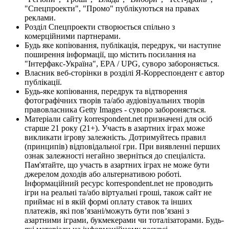
"Спецпроекти", "Промо" публікуються на правах
реклами.
Розділ Спецпроекти створюється спільно з
комерційними партнерами.
Будь яке копіювання, публікація, передрук, чи наступне
поширення інформації, що містить посилання на
"Інтерфакс-Україна", EPA / UPG, суворо забороняється.
Власник веб-сторінки в розділі Я-Корреспондент є автор
публікації.
Будь-яке копіювання, передрук та відтворення
фотографічних творів та/або аудіовізуальних творів
правовласника Getty Images - суворо забороняється.
Матеріали сайту korrespondent.net призначені для осіб
старше 21 року (21+). Участь в азартних іграх може
викликати ігрову залежність. Дотримуйтесь правил
(принципів) відповідальної гри. При виявленні перших
ознак залежності негайно зверніться до спеціаліста.
Пам'ятайте, що участь в азартних іграх не може бути
джерелом доходів або альтернативою роботі.
Інформаційний ресурс korrespondent.net не проводить
ігри на реальні та/або віртуальні гроші, також сайт не
приймає ні в якій формі оплату ставок та інших
платежів, які пов’язані/можуть бути пов’язані з
азартними іграми, букмекерами чи тоталізаторами. Будь-