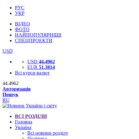
РУС
УКР
ВІДЕО
ФОТО
НАЙПОПУЛЯРНІШІ
СПЕЦПРОЕКТИ
USD
USD
44.4962
EUR
51.3814
Всі курси валют
44.4962
Авторизація
Пошук
RU
ВСІ РОЗДІЛИ
Головна
Україна
Всі новини розділу
Політика