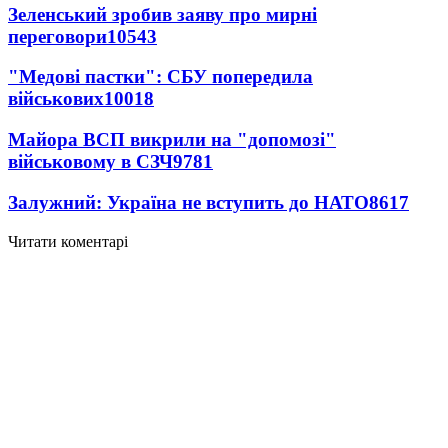
Зеленський зробив заяву про мирні
переговори
10543
"Медові пастки": СБУ попередила
військових
10018
Майора ВСП викрили на "допомозі"
військовому в СЗЧ
9781
Залужний: Україна не вступить до НАТО
8617
Читати коментарі