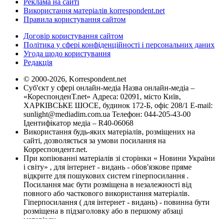
Реклама на сайті
Використання матеріалів korrespondent.net
Правила користування сайтом
Договір користування сайтом
Політика у сфері конфіденційності і персональних даних
Угода щодо користування
Редакція
© 2000-2026, Korrespondent.net
Суб'єкт у сфері онлайн-медіа Назва онлайн-медіа –
«КореспонденТ.net» Адреса: 02091, місто Київ,
ХАРКІВСЬКЕ ШОСЕ, будинок 172-Б, офіс 208/1 E-mail:
sunlight@mediadim.com.ua
Телефон: 044-205-43-00
Ідентифікатор медіа – R40-06068
Використання будь-яких матеріалів, розміщених на
сайті, дозволяється за умови посилання на
Корреспондент.net.
При копіюванні матеріалів зі сторінки « Новини України
і світу» , для інтернет - видань - обов'язкове пряме
відкрите для пошукових систем гіперпосилання .
Посилання має бути розміщена в незалежності від
повного або часткового використання матеріалів.
Гіперпосилання ( для інтернет - видань) - повинна бути
розміщена в підзаголовку або в першому абзаці