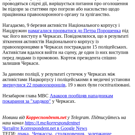
проводяться слідчі дії, вирішується питання про оголошення
їм підозри за статтями про погрози або насильство щодо
працівника правоохоронного органу та хуліганство.
Нагадаємо, 9 березня активісти Національного корпусу і
Нацдружин
намагалися прорватися до Петра Порошенка
під
час його виступу в Черкасах. Повідомлялося, що в результаті
зіткнення активістів Національного корпусу із
правоохоронцями в Черкасах постраждали 15 поліцейських.
Активістам вдалося вийти на сцену, де один із них виступив
перед людьми із промовою. Кортеж президента спішно
залишив Черкаси.
За даними поліції, у результаті сутичок у Черкасах між
активістами Нацкорпусу і поліцейськими в медичні установи
звернулися 22 правоохоронців
, 19 з яких були госпіталізовані.
Незабаром глава МВС
Авакоов пообіцяв нападникам
покарання за "хардкор"
у Черкасах.
Новини від
Корреспондент.net
у Telegram. Підписуйтесь на
наш канал
https://t.me/korrespondentnet
Читайте Korrespondent.net в Google News
ТЕГИ:
драка
,
Черкассы
,
столкновения
,
задержание