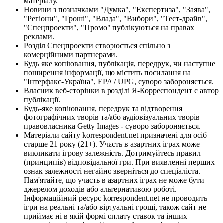
матеріалу.
Новини з позначками "Думка", "Експертиза", "Заява",
"Регіони", "Гроші", "Влада", "Вибори", "Тест-драйв",
"Спецпроекти", "Промо" публікуються на правах
реклами.
Розділ Спецпроекти створюється спільно з
комерційними партнерами.
Будь яке копіювання, публікація, передрук, чи наступне
поширення інформації, що містить посилання на
"Інтерфакс-Україна", EPA / UPG, суворо забороняється.
Власник веб-сторінки в розділі Я-Корреспондент є автор
публікації.
Будь-яке копіювання, передрук та відтворення
фотографічних творів та/або аудіовізуальних творів
правовласника Getty Images - суворо забороняється.
Матеріали сайту korrespondent.net призначені для осіб
старше 21 року (21+). Участь в азартних іграх може
викликати ігрову залежність. Дотримуйтесь правил
(принципів) відповідальної гри. При виявленні перших
ознак залежності негайно зверніться до спеціаліста.
Пам'ятайте, що участь в азартних іграх не може бути
джерелом доходів або альтернативою роботі.
Інформаційний ресурс korrespondent.net не проводить
ігри на реальні та/або віртуальні гроші, також сайт не
приймає ні в якій формі оплату ставок та інших