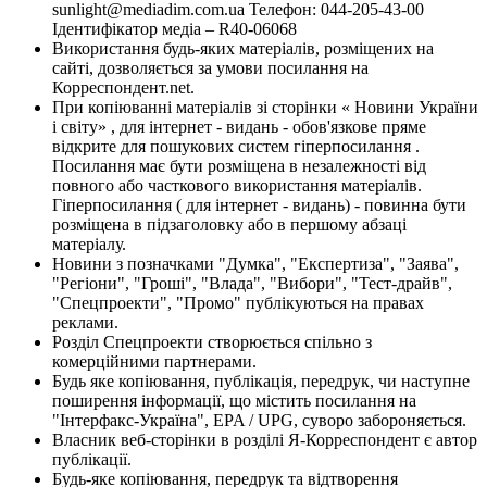
sunlight@mediadim.com.ua
Телефон: 044-205-43-00
Ідентифікатор медіа – R40-06068
Використання будь-яких матеріалів, розміщених на
сайті, дозволяється за умови посилання на
Корреспондент.net.
При копіюванні матеріалів зі сторінки « Новини України
і світу» , для інтернет - видань - обов'язкове пряме
відкрите для пошукових систем гіперпосилання .
Посилання має бути розміщена в незалежності від
повного або часткового використання матеріалів.
Гіперпосилання ( для інтернет - видань) - повинна бути
розміщена в підзаголовку або в першому абзаці
матеріалу.
Новини з позначками "Думка", "Експертиза", "Заява",
"Регіони", "Гроші", "Влада", "Вибори", "Тест-драйв",
"Спецпроекти", "Промо" публікуються на правах
реклами.
Розділ Спецпроекти створюється спільно з
комерційними партнерами.
Будь яке копіювання, публікація, передрук, чи наступне
поширення інформації, що містить посилання на
"Інтерфакс-Україна", EPA / UPG, суворо забороняється.
Власник веб-сторінки в розділі Я-Корреспондент є автор
публікації.
Будь-яке копіювання, передрук та відтворення