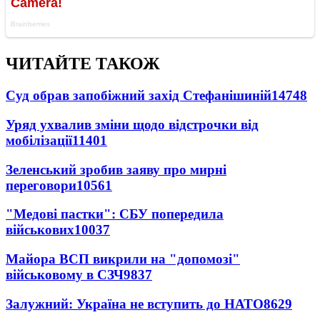
ЧИТАЙТЕ ТАКОЖ
Суд обрав запобіжний захід Стефанішиній
14748
Уряд ухвалив зміни щодо відстрочки від
мобілізації
11401
Зеленський зробив заяву про мирні
переговори
10561
"Медові пастки": СБУ попередила
військових
10037
Майора ВСП викрили на "допомозі"
військовому в СЗЧ
9837
Залужний: Україна не вступить до НАТО
8629