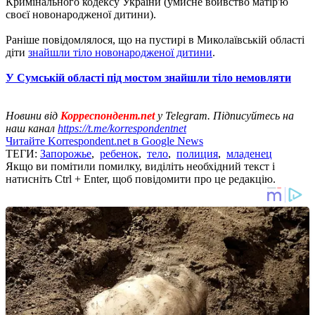
Кримінального кодексу України (умисне вбивство матір'ю
своєї новонародженої дитини).
Раніше повідомлялося, що на пустирі в Миколаївській області
діти
знайшли тіло новонародженої дитини
.
У Сумській області під мостом знайшли тіло немовляти
Новини від
Корреспондент.net
у Telegram. Підписуйтесь на
наш канал
https://t.me/korrespondentnet
Читайте Korrespondent.net в Google News
ТЕГИ:
Запорожье
,
ребенок
,
тело
,
полиция
,
младенец
Якщо ви помітили помилку, виділіть необхідний текст і
натисніть Ctrl + Enter, щоб повідомити про це редакцію.