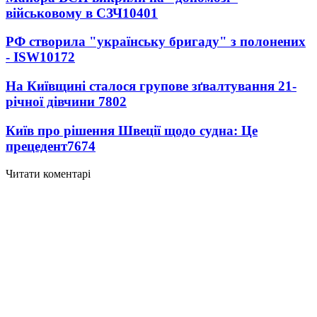
військовому в СЗЧ
10401
РФ створила "українську бригаду" з полонених
- ISW
10172
На Київщині сталося групове зґвалтування 21-
річної дівчини
7802
Київ про рішення Швеції щодо судна: Це
прецедент
7674
Читати коментарі