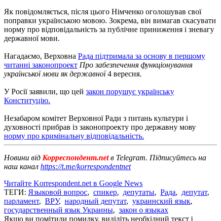
Як повідомляється, після цього Німченко оголошував свої
поправки українською мовою. Зокрема, він вимагав скасувати
норму про відповідальність за публічне приниження і зневагу
державної мови.
Нагадаємо, Верховна
Рада підтримала за основу в першому
читанні законопроект
Про забезпечення функціонування
української мови як державної
4 вересня.
У Росії заявили, що цей
закон порушує українську
Конституцію.
Незабаром комітет Верховної Ради з питань культури і
духовності прибрав із законопроекту про державну мову
норму про кримінальну відповідальність.
Новини від
Корреспондент.net
в Telegram. Підписуйтесь на
наш канал
https://t.me/korrespondentnet
Читайте Korrespondent.net в Google News
ТЕГИ:
Языковой вопрос
,
спикер
,
депутаты
,
Рада
,
депутат
,
парламент
,
ВРУ
,
народный депутат
,
украинский язык
,
государственный язык Украины
,
закон о языках
Якщо ви помітили помилку, виділіть необхідний текст і