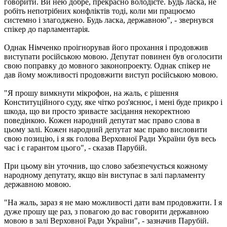
говорити. Ви нею добре, прекрасно володієте. Будь ласка, не
робіть непотрібних конфліктів тоді, коли ми працюємо
системно і злагоджено. Будь ласка, державною", - звернувся
спікер до парламентарія.
Однак Німченко проігнорував його прохання і продовжив
виступати російською мовою. Депутат повинен був оголосити
свою поправку до мовного законопроекту. Однак спікер не
дав йому можливості продовжити виступ російською мовою.
"Я прошу вимкнути мікрофон, на жаль, є рішення
Конституційного суду, яке чітко роз'яснює, і мені буде прикро і
шкода, що ви просто зриваєте засідання некоректною
поведінкою. Кожен народний депутат має право слова в
цьому залі. Кожен народний депутат має право висловити
свою позицію, і я як голова Верховної Ради України був весь
час і є гарантом цього", - сказав Парубій.
При цьому він уточнив, що слово забезпечується кожному
народному депутату, якщо він виступає в залі парламенту
державною мовою.
"На жаль, зараз я не маю можливості дати вам продовжити. І я
дуже прошу ще раз, з повагою до вас говорити державною
мовою в залі Верховної Ради України", - зазначив Парубій.