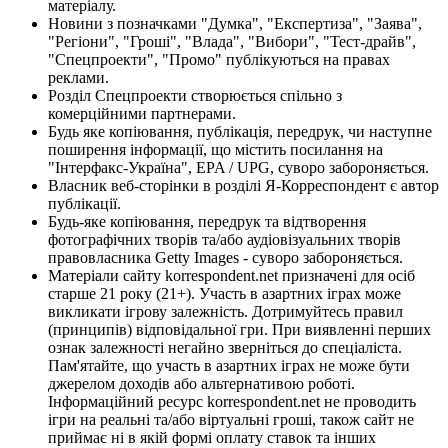
матеріалу.
Новини з позначками "Думка", "Експертиза", "Заява",
"Регіони", "Гроші", "Влада", "Вибори", "Тест-драйв",
"Спецпроекти", "Промо" публікуються на правах
реклами.
Розділ Спецпроекти створюється спільно з
комерційними партнерами.
Будь яке копіювання, публікація, передрук, чи наступне
поширення інформації, що містить посилання на
"Інтерфакс-Україна", EPA / UPG, суворо забороняється.
Власник веб-сторінки в розділі Я-Корреспондент є автор
публікації.
Будь-яке копіювання, передрук та відтворення
фотографічних творів та/або аудіовізуальних творів
правовласника Getty Images - суворо забороняється.
Матеріали сайту korrespondent.net призначені для осіб
старше 21 року (21+). Участь в азартних іграх може
викликати ігрову залежність. Дотримуйтесь правил
(принципів) відповідальної гри. При виявленні перших
ознак залежності негайно зверніться до спеціаліста.
Пам'ятайте, що участь в азартних іграх не може бути
джерелом доходів або альтернативою роботі.
Інформаційний ресурс korrespondent.net не проводить
ігри на реальні та/або віртуальні гроші, також сайт не
приймає ні в якій формі оплату ставок та інших