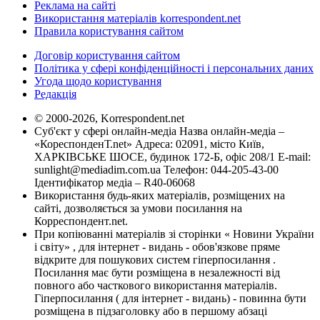
Реклама на сайті
Використання матеріалів korrespondent.net
Правила користування сайтом
Договір користування сайтом
Політика у сфері конфіденційності і персональних даних
Угода щодо користування
Редакція
© 2000-2026, Korrespondent.net
Суб'єкт у сфері онлайн-медіа Назва онлайн-медіа –
«КореспонденТ.net» Адреса: 02091, місто Київ,
ХАРКІВСЬКЕ ШОСЕ, будинок 172-Б, офіс 208/1 E-mail:
sunlight@mediadim.com.ua
Телефон: 044-205-43-00
Ідентифікатор медіа – R40-06068
Використання будь-яких матеріалів, розміщених на
сайті, дозволяється за умови посилання на
Корреспондент.net.
При копіюванні матеріалів зі сторінки « Новини України
і світу» , для інтернет - видань - обов'язкове пряме
відкрите для пошукових систем гіперпосилання .
Посилання має бути розміщена в незалежності від
повного або часткового використання матеріалів.
Гіперпосилання ( для інтернет - видань) - повинна бути
розміщена в підзаголовку або в першому абзаці