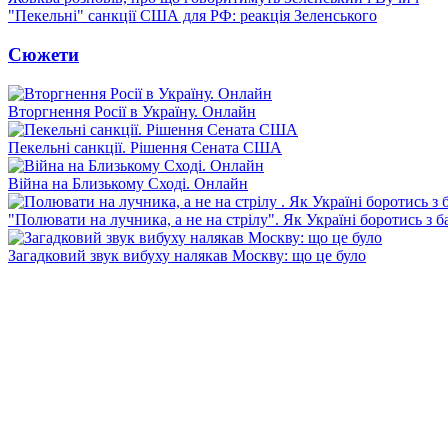
"Пекельні" санкції США для РФ: реакція Зеленського
Сюжети
Вторгнення Росії в Україну. Онлайн
Пекельні санкції. Рішення Сената США
Війна на Близькому Сході. Онлайн
"Полювати на лучника, а не на стрілу". Як Україні боротись з 
Загадковий звук вибуху налякав Москву: що це було