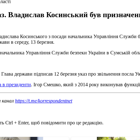
ласті
каз. Владислав Косинський був признач
дислава Косинського з посади начальника Управління Служби без
ави в середу, 13 березня.
ачальника Управління Служби безпеки України в Сумській област
Глава держави підписав 12 березня указ про звільнення посла У
а в президенти
. Ігор Смешко, який з 2014 року виконував функції
ш канал
https://t.me/korrespondentnet
ь Ctrl + Enter, щоб повідомити про це редакцію.