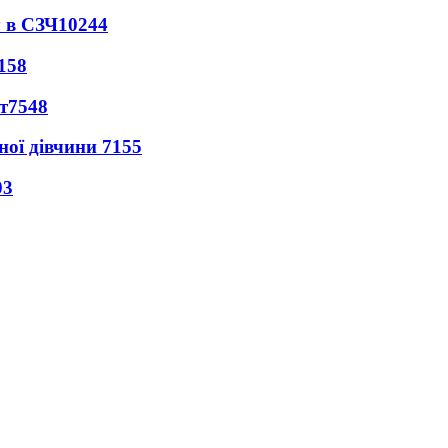
 в СЗЧ
10244
158
т
7548
ної дівчини
7155
03