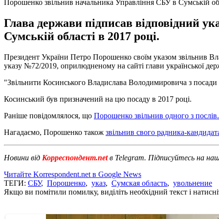
Порошенко звільнив начальника Управління СБУ в Сумській об
Глава держави підписав відповідний у
Сумській області в 2017 році.
Президент України Петро Порошенко своїм указом звільнив Вла
указу №72/2019, оприлюдненому на сайті глави української держ
"Звільнити Косинського Владислава Володимировича з посади н
Косинський був призначений на цю посаду в 2017 році.
Раніше повідомлялося, що
Порошенко звільнив одного з послів.
Нагадаємо, Порошенко також
звільнив свого радника-кандидат
Новини від
Корреспондент.net
в Telegram. Підписуйтесь на на
Читайте Korrespondent.net в Google News
ТЕГИ:
СБУ
,
Порошенко
,
указ
,
Сумская область
,
увольнение
Якщо ви помітили помилку, виділіть необхідний текст і натисніт