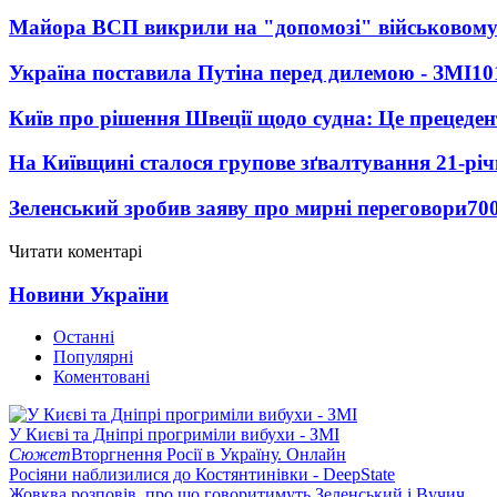
Майора ВСП викрили на "допомозі" військовому
Україна поставила Путіна перед дилемою - ЗМІ
10
Київ про рішення Швеції щодо судна: Це прецеден
На Київщині сталося групове зґвалтування 21-річ
Зеленський зробив заяву про мирні переговори
70
Читати коментарі
Новини України
Останні
Популярні
Коментовані
У Києві та Дніпрі прогриміли вибухи - ЗМІ
Сюжет
Вторгнення Росії в Україну. Онлайн
Росіяни наблизилися до Костянтинівки - DeepState
Жовква розповів, про що говоритимуть Зеленський і Вучич