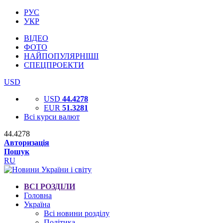
РУС
УКР
ВІДЕО
ФОТО
НАЙПОПУЛЯРНІШІ
СПЕЦПРОЕКТИ
USD
USD
44.4278
EUR
51.3281
Всі курси валют
44.4278
Авторизація
Пошук
RU
ВСІ РОЗДІЛИ
Головна
Україна
Всі новини розділу
Політика