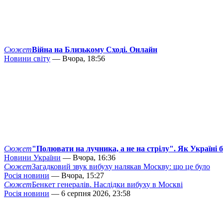
Сюжет
Війна на Близькому Сході. Онлайн
Новини світу
— Вчора, 18:56
Сюжет
"Полювати на лучника, а не на стрілу". Як Україні 
Новини України
— Вчора, 16:36
Сюжет
Загадковий звук вибуху налякав Москву: що це було
Росія новини
— Вчора, 15:27
Сюжет
Бенкет генералів. Наслідки вибуху в Москві
Росія новини
— 6 серпня 2026, 23:58