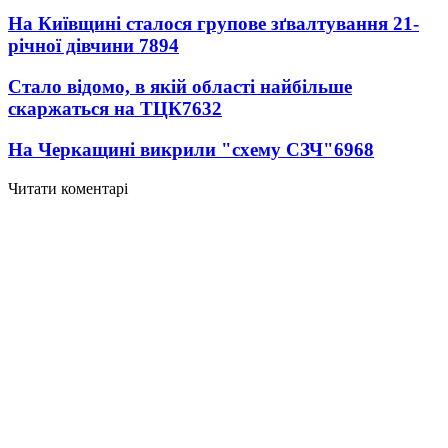
На Київщині сталося групове зґвалтування 21-
річної дівчини
7894
Стало відомо, в якій області найбільше
скаржаться на ТЦК
7632
На Черкащині викрили "схему СЗЧ"
6968
Читати коментарі