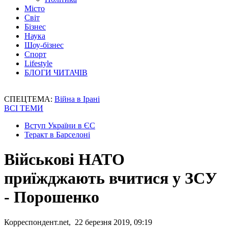
Місто
Світ
Бізнес
Наука
Шоу-бізнес
Спорт
Lifestyle
БЛОГИ ЧИТАЧІВ
СПЕЦТЕМА:
Війна в Ірані
ВСІ ТЕМИ
Вступ України в ЄС
Теракт в Барселоні
Військові НАТО
приїжджають вчитися у ЗСУ
- Порошенко
Корреспондент.net, 22 березня 2019, 09:19