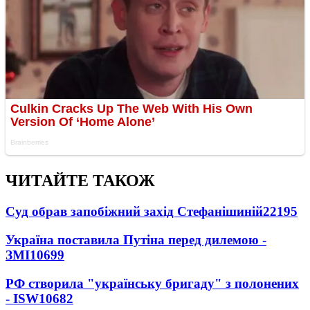
ЧИТАЙТЕ ТАКОЖ
Суд обрав запобіжний захід Стефанішиній
22195
Україна поставила Путіна перед дилемою -
ЗМІ
10699
РФ створила "українську бригаду" з полонених
- ISW
10682