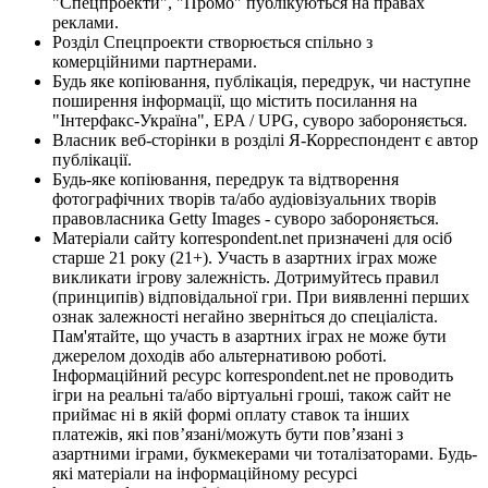
"Спецпроекти", "Промо" публікуються на правах
реклами.
Розділ Спецпроекти створюється спільно з
комерційними партнерами.
Будь яке копіювання, публікація, передрук, чи наступне
поширення інформації, що містить посилання на
"Інтерфакс-Україна", EPA / UPG, суворо забороняється.
Власник веб-сторінки в розділі Я-Корреспондент є автор
публікації.
Будь-яке копіювання, передрук та відтворення
фотографічних творів та/або аудіовізуальних творів
правовласника Getty Images - суворо забороняється.
Матеріали сайту korrespondent.net призначені для осіб
старше 21 року (21+). Участь в азартних іграх може
викликати ігрову залежність. Дотримуйтесь правил
(принципів) відповідальної гри. При виявленні перших
ознак залежності негайно зверніться до спеціаліста.
Пам'ятайте, що участь в азартних іграх не може бути
джерелом доходів або альтернативою роботі.
Інформаційний ресурс korrespondent.net не проводить
ігри на реальні та/або віртуальні гроші, також сайт не
приймає ні в якій формі оплату ставок та інших
платежів, які пов’язані/можуть бути пов’язані з
азартними іграми, букмекерами чи тоталізаторами. Будь-
які матеріали на інформаційному ресурсі