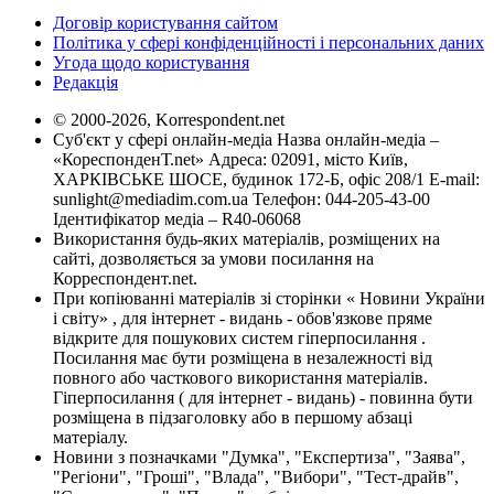
Договір користування сайтом
Політика у сфері конфіденційності і персональних даних
Угода щодо користування
Редакція
© 2000-2026, Korrespondent.net
Суб'єкт у сфері онлайн-медіа Назва онлайн-медіа –
«КореспонденТ.net» Адреса: 02091, місто Київ,
ХАРКІВСЬКЕ ШОСЕ, будинок 172-Б, офіс 208/1 E-mail:
sunlight@mediadim.com.ua
Телефон: 044-205-43-00
Ідентифікатор медіа – R40-06068
Використання будь-яких матеріалів, розміщених на
сайті, дозволяється за умови посилання на
Корреспондент.net.
При копіюванні матеріалів зі сторінки « Новини України
і світу» , для інтернет - видань - обов'язкове пряме
відкрите для пошукових систем гіперпосилання .
Посилання має бути розміщена в незалежності від
повного або часткового використання матеріалів.
Гіперпосилання ( для інтернет - видань) - повинна бути
розміщена в підзаголовку або в першому абзаці
матеріалу.
Новини з позначками "Думка", "Експертиза", "Заява",
"Регіони", "Гроші", "Влада", "Вибори", "Тест-драйв",