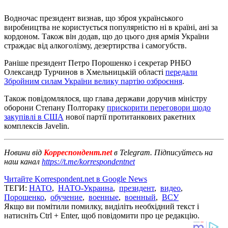
Водночас президент визнав, що зброя українського
виробництва не користується популярністю ні в країні, ані за
кордоном. Також він додав, що до цього дня армія України
страждає від алкоголізму, дезертирства і самогубств.
Раніше президент Петро Порошенко і секретар РНБО
Олександр Турчинов в Хмельницькій області
передали
Збройним силам України велику партію озброєння
.
Також повідомлялося, що глава держави доручив міністру
оборони Степану Полтораку
прискорити переговори щодо
закупівлі в США
нової партії протитанкових ракетних
комплексів Javelin.
Новини від
Корреспондент.net
в Telegram. Підписуйтесь на
наш канал
https://t.me/korrespondentnet
Читайте Korrespondent.net в Google News
ТЕГИ:
НАТО
,
НАТО-Украина
,
президент
,
видео
,
Порошенко
,
обучение
,
военные
,
военный
,
ВСУ
Якщо ви помітили помилку, виділіть необхідний текст і
натисніть Ctrl + Enter, щоб повідомити про це редакцію.