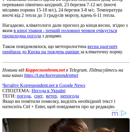
переважно північно-західний, 23 березня 7-12 м/с (вночі
місцями пориви 15-18 м/с), 24 березня 3-8 м/с. Температура
вночі від 2 тепла до 3 градусів морозу, вдень 6-11 тепла.
Нагадаємо, кліматологи дали прогноз до кінця весни, згідно з
яким
в кінці травня - першій половині червня очікується
прохолодна погода
з дощами.
Також повідомлялося, що метеорологічна
весна цьогоріч
прийшла до Києва на тиждень раніше
за кліматичну норму.
Новини від
Корреспондент.net
в Telegram. Підписуйтесь на
наш канал
https://t.me/korrespondentnet
Читайте Korrespondent.net в Google News
СПЕЦТЕМА:
Негода в Україні
ТЕГИ:
погода
,
снег
,
ветер
,
непогода
Якщо ви помітили помилку, виділіть необхідний текст і
натисніть Ctrl + Enter, щоб повідомити про це редакцію.