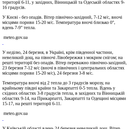
території 6-11, у західних, Вінницькій та Одеській областях 9-
16 градусів.
У Києві - без опадів. Вітер північно-західний, 7-12 м/с, вночі
місцями пориви 15-20 м/с. Температура вночі близько 0°,
вдень 7-9° тепла.
meteo.gov.ua
У неділю, 24 березня, в Україні, крім південної частини,
невеликий дощ, на півночі Лівобережжя з мокрим снігом; на
решті території без опадів. Вітер переважно північно-західний,
23 березня 7-12 м/с (вночі в північних і центральних областях
місцями пориви 15-20 м/с), 24 березня 3-8 м/с.
Температура вночі від 2 тепла до 3 градусів морозу, на
крайньому півдні країни та Закарпатті 0-5 тепла. Вдень у
східних областях 3-8 градусів тепла, в західних та Вінницькій
областях 9-14, на Прикарпатті, Закарпатті та Одещині місцями
15-17, на решті території 6-11.
meteo.gov.ua
У Київській області вдень 24 березня невеликий дощ. Вітер