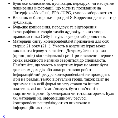
Будь яке копіювання, публікація, передрук, чи наступне
поширення інформації, що містить посилання на
"Інтерфакс-Україна", EPA / UPG, суворо забороняється.
Власник веб-сторінки в розділі Я-Корреспондент є автор
публікації.
Будь-яке копіювання, передрук та відтворення
фотографічних творів та/або аудіовізуальних творів
правовласника Getty Images - суворо забороняється.
Матеріали сайту korrespondent.net призначені для осіб
старше 21 року (21+). Участь в азартних іграх може
викликати ігрову залежність. Дотримуйтесь правил
(принципів) відповідальної гри. При виявленні перших
ознак залежності негайно зверніться до спеціаліста.
Пам'ятайте, що участь в азартних іграх не може бути
джерелом доходів або альтернативою роботі.
Інформаційний ресурс korrespondent.net не проводить
ігри на реальні та/або віртуальні гроші, також сайт не
приймає ні в якій формі оплату ставок та інших
платежів, які пов’язані/можуть бути пов’язані з
азартними іграми, букмекерами чи тоталізаторами. Будь-
які матеріали на інформаційному ресурсі
korrespondent.net публікуються виключно в
інформаційних цілях.
X