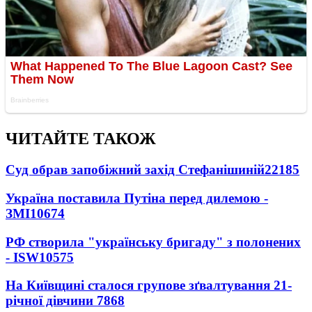
ЧИТАЙТЕ ТАКОЖ
Суд обрав запобіжний захід Стефанішиній
22185
Україна поставила Путіна перед дилемою -
ЗМІ
10674
РФ створила "українську бригаду" з полонених
- ISW
10575
На Київщині сталося групове зґвалтування 21-
річної дівчини
7868