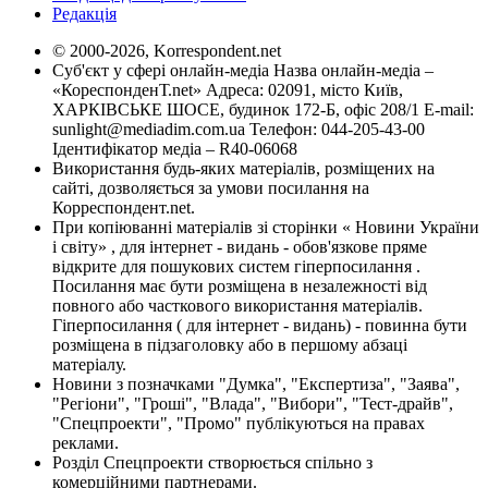
Редакція
© 2000-2026, Korrespondent.net
Суб'єкт у сфері онлайн-медіа Назва онлайн-медіа –
«КореспонденТ.net» Адреса: 02091, місто Київ,
ХАРКІВСЬКЕ ШОСЕ, будинок 172-Б, офіс 208/1 E-mail:
sunlight@mediadim.com.ua
Телефон: 044-205-43-00
Ідентифікатор медіа – R40-06068
Використання будь-яких матеріалів, розміщених на
сайті, дозволяється за умови посилання на
Корреспондент.net.
При копіюванні матеріалів зі сторінки « Новини України
і світу» , для інтернет - видань - обов'язкове пряме
відкрите для пошукових систем гіперпосилання .
Посилання має бути розміщена в незалежності від
повного або часткового використання матеріалів.
Гіперпосилання ( для інтернет - видань) - повинна бути
розміщена в підзаголовку або в першому абзаці
матеріалу.
Новини з позначками "Думка", "Експертиза", "Заява",
"Регіони", "Гроші", "Влада", "Вибори", "Тест-драйв",
"Спецпроекти", "Промо" публікуються на правах
реклами.
Розділ Спецпроекти створюється спільно з
комерційними партнерами.