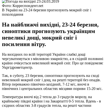
Фото: Корреспондент.net
В Україні на 23-24 березня прогнозують мокрий сніг і
похолодання
На найближчі вихідні, 23-24 березня,
синоптики прогнозують українцям
невеликі дощі, мокрий сніг і
посилення вітру.
На вихідних по всій території України слабкі дощі
чергуватимуться з мінливою хмарністю, а в східній половині
країни очікується невеликий мокрий сніг. Про це повідомляє
Укргідрометцентр.
Так, в суботу, 23 березня, синоптики прогнозують на сході
невеликий мокрий сніг і дощ, на решті території без опадів.
Вітер переважно північно-західний, 7-12 м/с, вночі в
північних і центральних областях місцями пориви 15-20 м/с.
Температура вночі від 2 тепла до 3 градусів морозу, на
крайньому півдні країни і на Закарпатті 0-5 тепла. Вдень - в
східних областях 3-8 градусів тепла, на решті частини