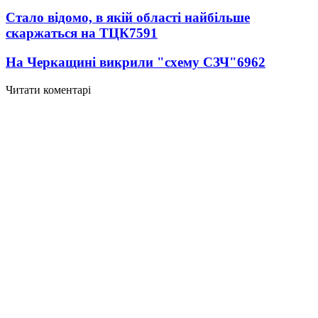
Стало відомо, в якій області найбільше
скаржаться на ТЦК
7591
На Черкащині викрили "схему СЗЧ"
6962
Читати коментарі