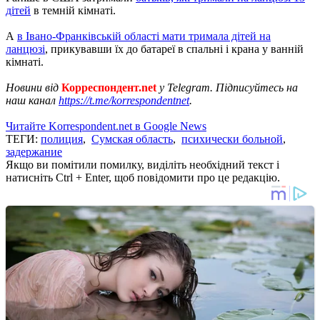
дітей
в темній кімнаті.
А
в Івано-Франківській області мати тримала дітей на
ланцюзі
, прикувавши їх до батареї в спальні і крана у ванній
кімнаті.
Новини від
Корреспондент.net
у Telegram. Підписуйтесь на
наш канал
https://t.me/korrespondentnet
.
Читайте Korrespondent.net в Google News
ТЕГИ:
полиция
,
Сумская область
,
психически больной
,
задержание
Якщо ви помітили помилку, виділіть необхідний текст і
натисніть Ctrl + Enter, щоб повідомити про це редакцію.