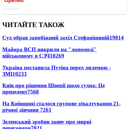
ЧИТАЙТЕ ТАКОЖ
Суд обрав запобіжний захід Стефанішиній
19814
Майора ВСП викрили на "допомозі"
військовому в СЗЧ
10269
Україна поставила Путіна перед дилемою -
ЗМІ
10233
Київ про рішення Швеції щодо судна: Це
прецедент
7568
На Київщині сталося групове зґвалтування 21-
річної дівчини
7261
Зеленський зробив заяву про мирні
переговори
7021