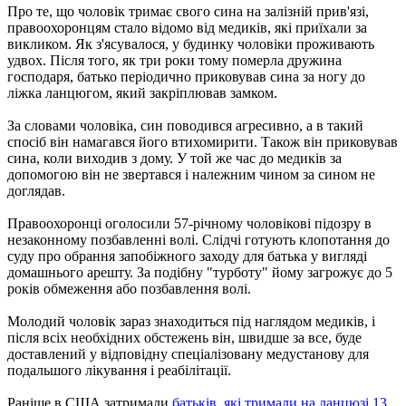
Про те, що чоловік тримає свого сина на залізній прив'язі,
правоохоронцям стало відомо від медиків, які приїхали за
викликом. Як з'ясувалося, у будинку чоловіки проживають
удвох. Після того, як три роки тому померла дружина
господаря, батько періодично приковував сина за ногу до
ліжка ланцюгом, який закріплював замком.
За словами чоловіка, син поводився агресивно, а в такий
спосіб він намагався його втихомирити. Також він приковував
сина, коли виходив з дому. У той же час до медиків за
допомогою він не звертався і належним чином за сином не
доглядав.
Правоохоронці оголосили 57-річному чоловікові підозру в
незаконному позбавленні волі. Слідчі готують клопотання до
суду про обрання запобіжного заходу для батька у вигляді
домашнього арешту. За подібну "турботу" йому загрожує до 5
років обмеження або позбавлення волі.
Молодий чоловік зараз знаходиться під наглядом медиків, і
після всіх необхідних обстежень він, швидше за все, буде
доставлений у відповідну спеціалізовану медустанову для
подальшого лікування і реабілітації.
Раніше в США затримали
батьків, які тримали на ланцюзі 13