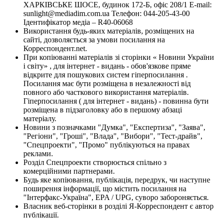
ХАРКІВСЬКЕ ШОСЕ, будинок 172-Б, офіс 208/1 E-mail:
sunlight@mediadim.com.ua
Телефон: 044-205-43-00
Ідентифікатор медіа – R40-06068
Використання будь-яких матеріалів, розміщених на
сайті, дозволяється за умови посилання на
Корреспондент.net.
При копіюванні матеріалів зі сторінки « Новини України
і світу» , для інтернет - видань - обов'язкове пряме
відкрите для пошукових систем гіперпосилання .
Посилання має бути розміщена в незалежності від
повного або часткового використання матеріалів.
Гіперпосилання ( для інтернет - видань) - повинна бути
розміщена в підзаголовку або в першому абзаці
матеріалу.
Новини з позначками "Думка", "Експертиза", "Заява",
"Регіони", "Гроші", "Влада", "Вибори", "Тест-драйв",
"Спецпроекти", "Промо" публікуються на правах
реклами.
Розділ Спецпроекти створюється спільно з
комерційними партнерами.
Будь яке копіювання, публікація, передрук, чи наступне
поширення інформації, що містить посилання на
"Інтерфакс-Україна", EPA / UPG, суворо забороняється.
Власник веб-сторінки в розділі Я-Корреспондент є автор
публікації.